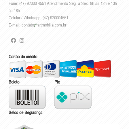
Fone: (47) 92000-4551 Atendimento Seg. à Sex. 8h às 12h e 13h
às 18h
Celular / Whatsapp: (47) 920004551
E-mail:
contato
artmobilia.com.br
Cartão de crédito
Boleto
Pix
Selos de Segurança