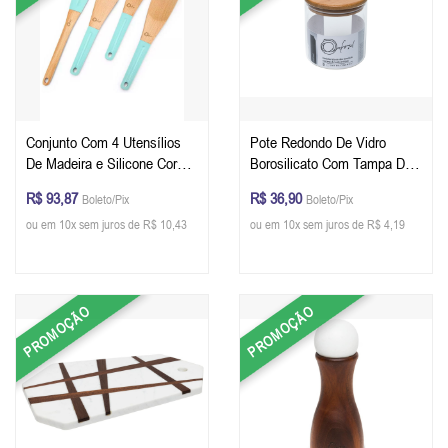
Conjunto Com 4 Utensílios
Pote Redondo De Vidro
De Madeira e Silicone Cor
Borosilicato Com Tampa De
Water Blue Oxford
Bambu e Silicone - Oxford
R$ 93,87
R$ 36,90
Boleto/Pix
Boleto/Pix
600 ml
ou em 10x sem juros de R$ 10,43
ou em 10x sem juros de R$ 4,19
PROMOÇÃO
PROMOÇÃO