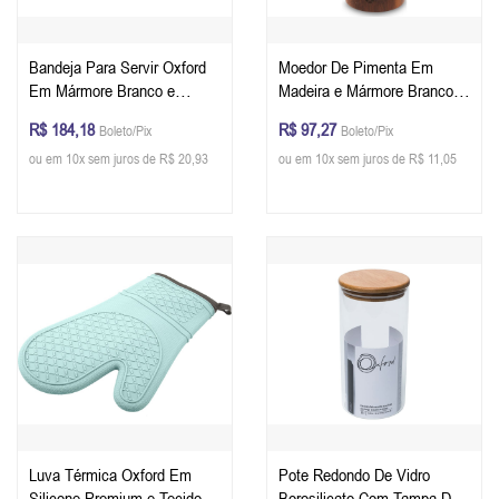
Bandeja Para Servir Oxford
Moedor De Pimenta Em
Em Mármore Branco e
Madeira e Mármore Branco
Linhas Em Madeira De
Oxford 15,3 cm
R$ 184,18
R$ 97,27
Boleto/Pix
Boleto/Pix
Acácia 35,6 x 23,4 x 1,5 cm
ou em 10x sem juros de R$ 20,93
ou em 10x sem juros de R$ 11,05
Luva Térmica Oxford Em
Pote Redondo De Vidro
Silicone Premium e Tecido
Borosilicato Com Tampa De