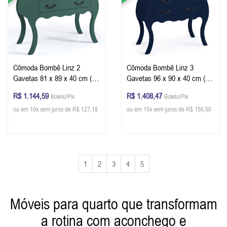
Cômoda Bombê Linz 2
Cômoda Bombê Linz 3
Gavetas 81 x 89 x 40 cm (A
Gavetas 96 x 90 x 40 cm (A
x L x P) - Cor Verde Musgo -
x L x P) - Cor Azul Petróleo -
R$ 1.144,59
R$ 1.408,47
Boleto/Pix
Boleto/Pix
Imbuia Glazer
Imbuia Glazer
ou em 10x sem juros de R$ 127,18
ou em 10x sem juros de R$ 156,50
1
2
3
4
5
Móveis para quarto que transformam
a rotina com aconchego e