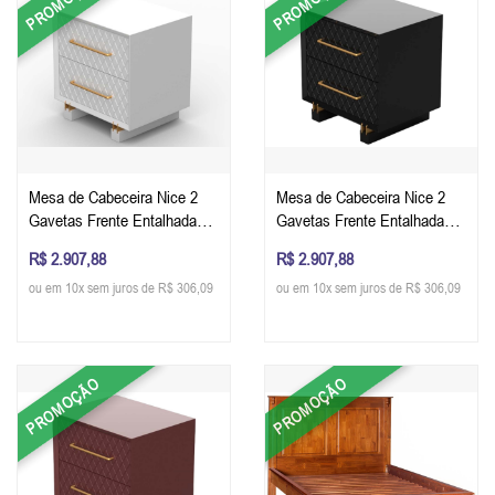
PROMOÇÃO
PROMOÇÃO
Mesa de Cabeceira Nice 2
Mesa de Cabeceira Nice 2
Gavetas Frente Entalhada
Gavetas Frente Entalhada
em Matelassê 65 x 60 x 40
em Matelassê 65 x 60 x 40
R$ 2.907,88
R$ 2.907,88
cm (A x L x P) - Cor Branco
cm (A x L x P) - Cor Preto
ou em 10x sem juros de R$ 306,09
ou em 10x sem juros de R$ 306,09
Acetinado
Acetinado
PROMOÇÃO
PROMOÇÃO