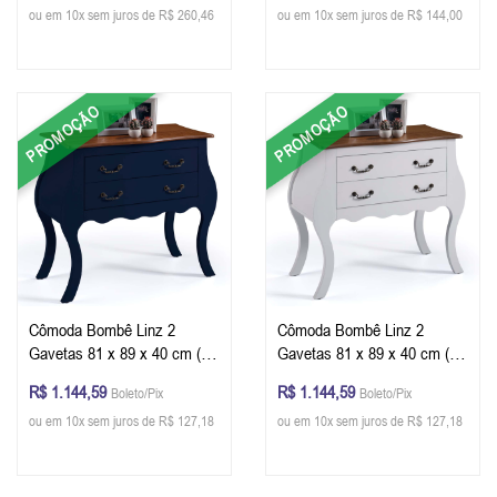
ou em 10x sem juros de R$ 260,46
ou em 10x sem juros de R$ 144,00
PROMOÇÃO
PROMOÇÃO
Cômoda Bombê Linz 2
Cômoda Bombê Linz 2
Gavetas 81 x 89 x 40 cm (A
Gavetas 81 x 89 x 40 cm (A
x L x P) - Cor Azul Petróleo -
x L x P) - Cor Branco -
R$ 1.144,59
R$ 1.144,59
Boleto/Pix
Boleto/Pix
Imbuia Glazer
Imbuia Glazer
ou em 10x sem juros de R$ 127,18
ou em 10x sem juros de R$ 127,18