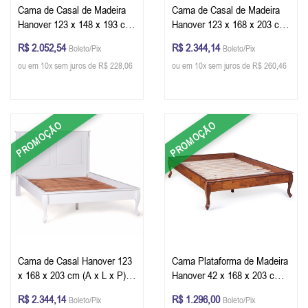
Cama de Casal de Madeira
Cama de Casal de Madeira
Hanover 123 x 148 x 193 cm
Hanover 123 x 168 x 203 cm
(A x L x P) - Cor Branco
(A x L x P)
R$ 2.052,54
R$ 2.344,14
Boleto/Pix
Boleto/Pix
ou em 10x sem juros de R$ 228,06
ou em 10x sem juros de R$ 260,46
PROMOÇÃO
PROMOÇÃO
Cama de Casal Hanover 123
Cama Plataforma de Madeira
x 168 x 203 cm (A x L x P) -
Hanover 42 x 168 x 203 cm
Cor Branco
(A x L x P)
R$ 2.344,14
R$ 1.296,00
Boleto/Pix
Boleto/Pix