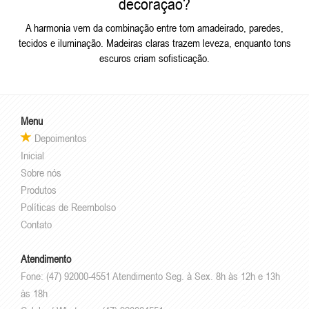
decoração?
A harmonia vem da combinação entre tom amadeirado, paredes,
tecidos e iluminação. Madeiras claras trazem leveza, enquanto tons
escuros criam sofisticação.
Menu
Depoimentos
Inicial
Sobre nós
Produtos
Políticas de Reembolso
Contato
Atendimento
Fone: (47) 92000-4551 Atendimento Seg. à Sex. 8h às 12h e 13h
às 18h