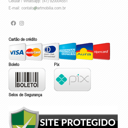
Celular / Whatsapp: (47) 920004551
E-mail:
contato
artmobilia.com.br
Cartão de crédito
Boleto
Pix
Selos de Segurança