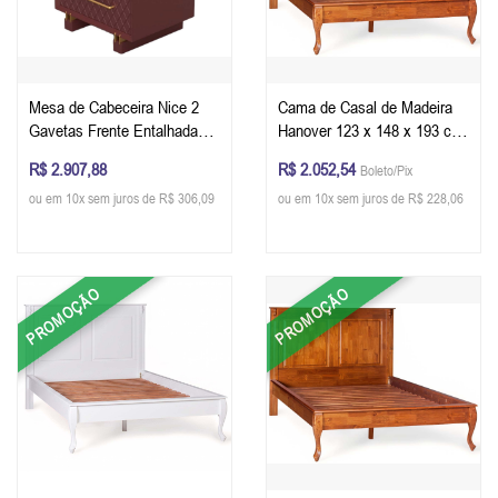
Mesa de Cabeceira Nice 2
Cama de Casal de Madeira
Gavetas Frente Entalhada
Hanover 123 x 148 x 193 cm
em Matelassê 65 x 60 x 40
(A x L x P)
R$ 2.907,88
R$ 2.052,54
Boleto/Pix
cm (A x L x P) - Cor
ou em 10x sem juros de R$ 306,09
ou em 10x sem juros de R$ 228,06
Terracota Acetinado
PROMOÇÃO
PROMOÇÃO