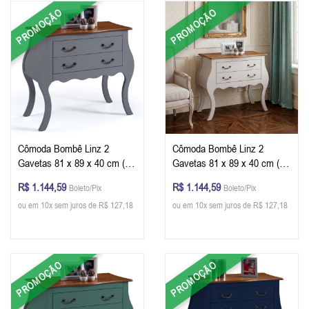
PROMOÇÃO
PROMOÇÃO
Cômoda Bombê Linz 2
Cômoda Bombê Linz 2
Gavetas 81 x 89 x 40 cm (A
Gavetas 81 x 89 x 40 cm (A
x L x P) - Cor Cinza Escuro -
x L x P) - Cor Offwhite -
R$ 1.144,59
R$ 1.144,59
Boleto/Pix
Boleto/Pix
Imbuia Glazer
Imbuia Glazer
ou em 10x sem juros de R$ 127,18
ou em 10x sem juros de R$ 127,18
PROMOÇÃO
PROMOÇÃO