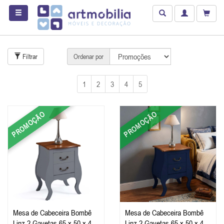
Filtrar
Ordenar por
1
2
3
4
5
PROMOÇÃO
PROMOÇÃO
Mesa de Cabeceira Bombê
Mesa de Cabeceira Bombê
Linz 2 Gavetas 65 x 50 x 40
Linz 2 Gavetas 65 x 50 x 40