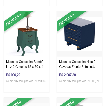
PROMOÇÃO
PROMOÇÃO
Mesa de Cabeceira Bombê
Mesa de Cabeceira Nice 2
Linz 2 Gavetas 65 x 50 x 40
Gavetas Frente Entalhada
cm (A x L x P) - Cor Verde
em Matelassê 65 x 60 x 40
R$ 990,22
R$ 2.907,88
Musgo/Imbuia Glazer
cm (A x L x P) - Cor Azul
ou em 10x sem juros de R$ 110,03
ou em 10x sem juros de R$ 306,09
Acetinado