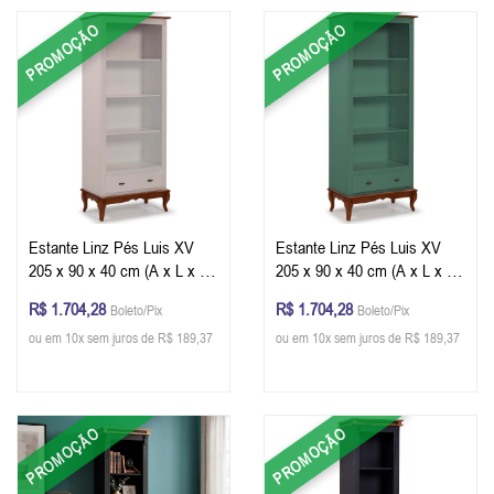
PROMOÇÃO
PROMOÇÃO
Estante Linz Pés Luis XV
Estante Linz Pés Luis XV
205 x 90 x 40 cm (A x L x P)
205 x 90 x 40 cm (A x L x P)
- Cor Offwhite - Imbuia
- Cor Verde Musgo - Imbuia
R$ 1.704,28
R$ 1.704,28
Boleto/Pix
Boleto/Pix
Glazer
Glazer
ou em 10x sem juros de R$ 189,37
ou em 10x sem juros de R$ 189,37
PROMOÇÃO
PROMOÇÃO