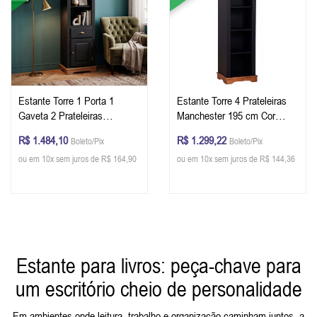
Estante Torre 1 Porta 1
Estante Torre 4 Prateleiras
Gaveta 2 Prateleiras
Manchester 195 cm Cor
Manchester 195 cm Cor
Preto - Imbuia Glazer
R$ 1.484,10
R$ 1.299,22
Boleto/Pix
Boleto/Pix
Preto - Imbuia Glazer
ou em 10x sem juros de R$ 164,90
ou em 10x sem juros de R$ 144,36
Estante para livros: peça-chave para
um escritório cheio de personalidade
Em ambientes onde leitura, trabalho e organização caminham juntos, a