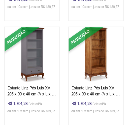
Glazer
ou em 10x sem juros de R$ 189,37
ou em 10x sem juros de R$ 189,37
PROMOÇÃO
PROMOÇÃO
Estante Linz Pés Luis XV
Estante Linz Pés Luis XV
205 x 90 x 40 cm (A x L x P)
205 x 90 x 40 cm (A x L x P)
- Cor Cinza Escuro - Imbuia
- Cor Imbuia Glazer
R$ 1.704,28
R$ 1.704,28
Boleto/Pix
Boleto/Pix
Glazer
ou em 10x sem juros de R$ 189,37
ou em 10x sem juros de R$ 189,37