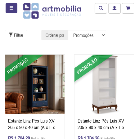
Filtrar
Ordenar por
PROMOÇÃO
PROMOÇÃO
Estante Linz Pés Luis XV
Estante Linz Pés Luis XV
205 x 90 x 40 cm (A x L x P)
205 x 90 x 40 cm (A x L x P)
- Cor Azul Petróleo - Imbuia
- Cor Branco - Imbuia Glazer
R$ 1.704,28
R$ 1.704,28
Boleto/Pix
Boleto/Pix