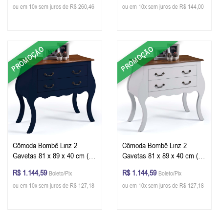
ou em 10x sem juros de R$ 260,46
ou em 10x sem juros de R$ 144,00
PROMOÇÃO
PROMOÇÃO
Cômoda Bombê Linz 2
Cômoda Bombê Linz 2
Gavetas 81 x 89 x 40 cm (A
Gavetas 81 x 89 x 40 cm (A
x L x P) - Cor Azul Petróleo -
x L x P) - Cor Branco -
R$ 1.144,59
R$ 1.144,59
Boleto/Pix
Boleto/Pix
Imbuia Glazer
Imbuia Glazer
ou em 10x sem juros de R$ 127,18
ou em 10x sem juros de R$ 127,18