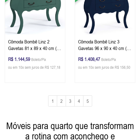
Cômoda Bombê Linz 2
Cômoda Bombê Linz 3
Gavetas 81 x 89 x 40 cm (A
Gavetas 96 x 90 x 40 cm (A
x L x P) - Cor Verde Musgo -
x L x P) - Cor Azul Petróleo -
R$ 1.144,59
R$ 1.408,47
Boleto/Pix
Boleto/Pix
Imbuia Glazer
Imbuia Glazer
ou em 10x sem juros de R$ 127,18
ou em 10x sem juros de R$ 156,50
1
2
3
4
5
Móveis para quarto que transformam
a rotina com aconchego e