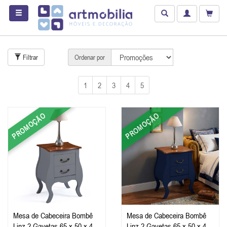
Filtrar
Ordenar por
1
2
3
4
5
PROMOÇÃO
PROMOÇÃO
Mesa de Cabeceira Bombê
Mesa de Cabeceira Bombê
Linz 2 Gavetas 65 x 50 x 40
Linz 2 Gavetas 65 x 50 x 40