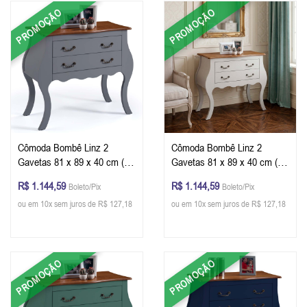
PROMOÇÃO
PROMOÇÃO
Cômoda Bombê Linz 2
Cômoda Bombê Linz 2
Gavetas 81 x 89 x 40 cm (A
Gavetas 81 x 89 x 40 cm (A
x L x P) - Cor Cinza Escuro -
x L x P) - Cor Offwhite -
R$ 1.144,59
R$ 1.144,59
Boleto/Pix
Boleto/Pix
Imbuia Glazer
Imbuia Glazer
ou em 10x sem juros de R$ 127,18
ou em 10x sem juros de R$ 127,18
PROMOÇÃO
PROMOÇÃO