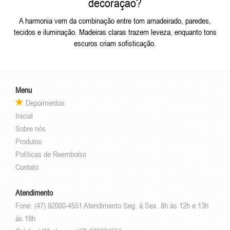
decoração?
A harmonia vem da combinação entre tom amadeirado, paredes,
tecidos e iluminação. Madeiras claras trazem leveza, enquanto tons
escuros criam sofisticação.
Menu
Depoimentos
Inicial
Sobre nós
Produtos
Políticas de Reembolso
Contato
Atendimento
Fone: (47) 92000-4551 Atendimento Seg. à Sex. 8h às 12h e 13h
às 18h