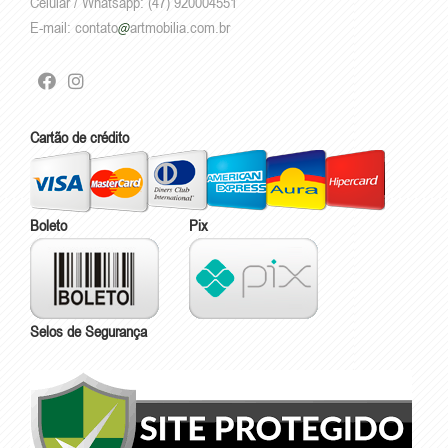
Celular / Whatsapp: (47) 920004551
E-mail:
contato
artmobilia.com.br
Cartão de crédito
Boleto
Pix
Selos de Segurança