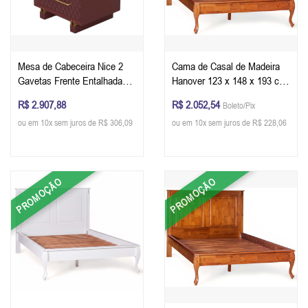
Mesa de Cabeceira Nice 2
Cama de Casal de Madeira
Gavetas Frente Entalhada
Hanover 123 x 148 x 193 cm
em Matelassê 65 x 60 x 40
(A x L x P)
R$ 2.907,88
R$ 2.052,54
Boleto/Pix
cm (A x L x P) - Cor
ou em 10x sem juros de R$ 306,09
ou em 10x sem juros de R$ 228,06
Terracota Acetinado
PROMOÇÃO
PROMOÇÃO