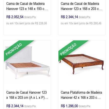
Cama de Casal de Madeira
Cama de Casal de Madeira
Hanover 123 x 148 x 193 cm
Hanover 123 x 168 x 203 cm
(A x L x P) - Cor Branco
(A x L x P)
R$ 2.052,54
R$ 2.344,14
Boleto/Pix
Boleto/Pix
ou em 10x sem juros de R$ 228,06
ou em 10x sem juros de R$ 260,46
PROMOÇÃO
PROMOÇÃO
Cama de Casal Hanover 123
Cama Plataforma de Madeira
x 168 x 203 cm (A x L x P) -
Hanover 42 x 168 x 203 cm
Cor Branco
(A x L x P)
R$ 2.344,14
R$ 1.296,00
Boleto/Pix
Boleto/Pix