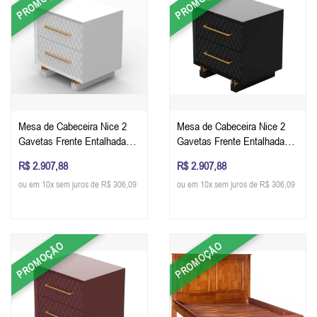
PROMOÇÃO
PROMOÇÃO
Mesa de Cabeceira Nice 2
Mesa de Cabeceira Nice 2
Gavetas Frente Entalhada
Gavetas Frente Entalhada
em Matelassê 65 x 60 x 40
em Matelassê 65 x 60 x 40
R$ 2.907,88
R$ 2.907,88
cm (A x L x P) - Cor Branco
cm (A x L x P) - Cor Preto
ou em 10x sem juros de R$ 306,09
ou em 10x sem juros de R$ 306,09
Acetinado
Acetinado
PROMOÇÃO
PROMOÇÃO