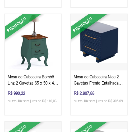
PROMOÇÃO
PROMOÇÃO
Mesa de Cabeceira Bombê
Mesa de Cabeceira Nice 2
Linz 2 Gavetas 65 x 50 x 40
Gavetas Frente Entalhada
cm (A x L x P) - Cor Verde
em Matelassê 65 x 60 x 40
R$ 990,22
R$ 2.907,88
Musgo/Imbuia Glazer
cm (A x L x P) - Cor Azul
ou em 10x sem juros de R$ 110,03
ou em 10x sem juros de R$ 306,09
Acetinado