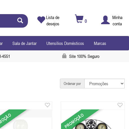
Lista de
Minha
0
desejos
conta
ar
Sala de Jantar
Utensílios Domésticos
Marcas
0-4551
Site 100% Seguro
Ordenar por
MOÇÃO
PROMOÇÃO