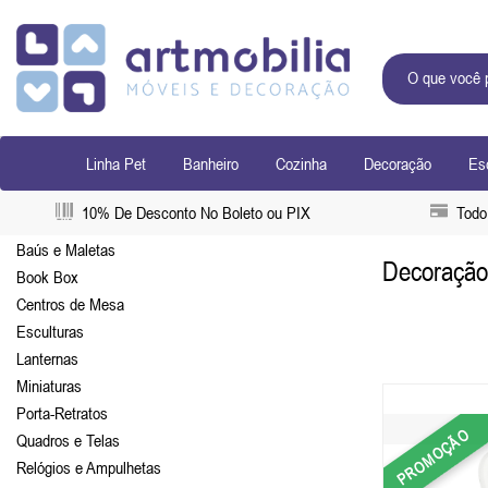
Linha Pet
Banheiro
Cozinha
Decoração
Esc
10% De Desconto No Boleto ou PIX
Todo 
Baús e Maletas
Decoração
Book Box
Centros de Mesa
Esculturas
Lanternas
Miniaturas
Porta-Retratos
PROMOÇÃO
Quadros e Telas
Relógios e Ampulhetas