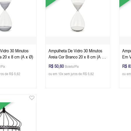
Vidro 30 Minutos
Ampulheta De Vidro 30 Minutos
Ampu
Areia Cor Cinza 20 x 8 cm (A x Ø)
Areia Cor Branco 20 x 8 cm (A x
Em V
Ø)
9 cm
R$ 50,60
R$ 8
/Pix
Boleto/Pix
ros de R$ 5,82
ou em 10x sem juros de R$ 5,82
ou em