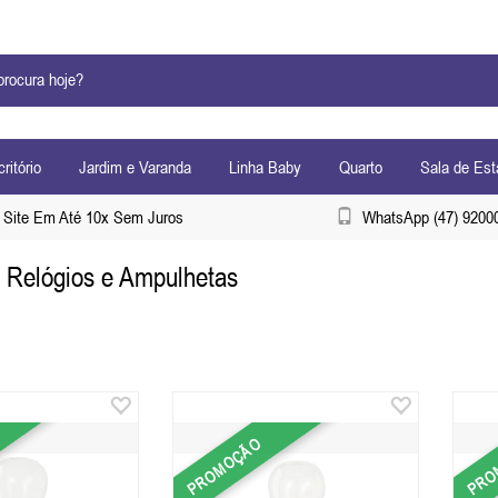
ritório
Jardim e Varanda
Linha Baby
Quarto
Sala de Est
Site Em Até 10x Sem Juros
WhatsApp (47) 9200
 Relógios e Ampulhetas
PROMOÇÃO
PRO