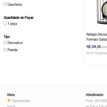
Gancheira
Quantidade de Peças
1 peça
Relógio Decor
Tipo
Formato Gaiol
Decorativa
R$ 294,08
Bole
Parede
ou em 10x sem ju
Menu
Atendimento
Depoimentos
Fone: (47) 920
Inicial
às 12h e 13h à