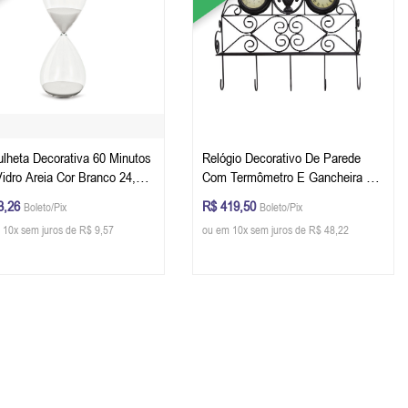
lheta Decorativa 60 Minutos
Relógio Decorativo De Parede
idro Areia Cor Branco 24,5 x
Com Termômetro E Gancheira 44
 (A x Ø)
x 48 x 15 cm
3,26
R$ 419,50
Boleto/Pix
Boleto/Pix
 10x sem juros de R$ 9,57
ou em 10x sem juros de R$ 48,22