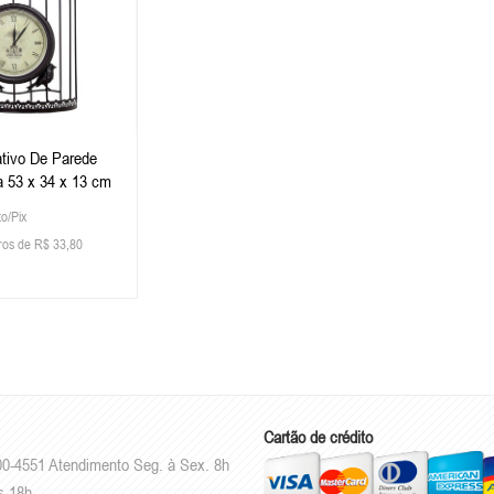
ativo De Parede
a 53 x 34 x 13 cm
to/Pix
ros de R$ 33,80
Cartão de crédito
00-4551 Atendimento Seg. à Sex. 8h
s 18h