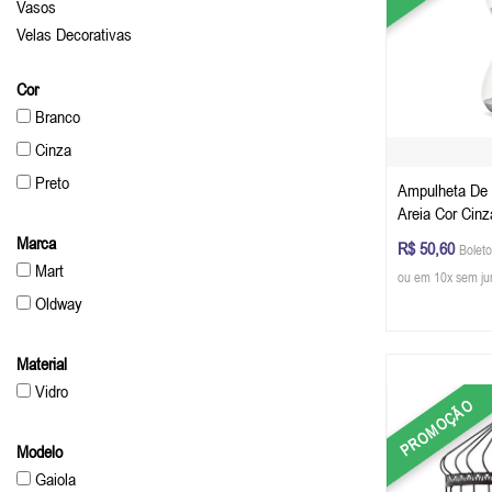
Vasos
Velas Decorativas
Cor
Branco
Cinza
Preto
Ampulheta De 
Marca
R$ 50,60
Boleto
Mart
ou em 10x sem ju
Oldway
Material
Vidro
PROMOÇÃO
Modelo
Gaiola