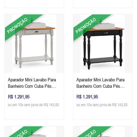
PROMOÇÃO
PROMOÇÃO
Aparador Mini Lavabo Para
Aparador Mini Lavabo Para
Banheiro Com Cuba Pés
Banheiro Com Cuba Pés
Torneados Uma Gaveta 77 x
Torneados Uma Gaveta 77 x
R$ 1.291,95
R$ 1.291,95
80 x 40 cm (A x L x P) - Cor
80 x 40 cm (A x L x P) - Cor
ou em 10x sem juros de R$ 143,55
ou em 10x sem juros de R$ 143,55
Offwhite Imbuia Glazer
Preto Imbuia Glazer