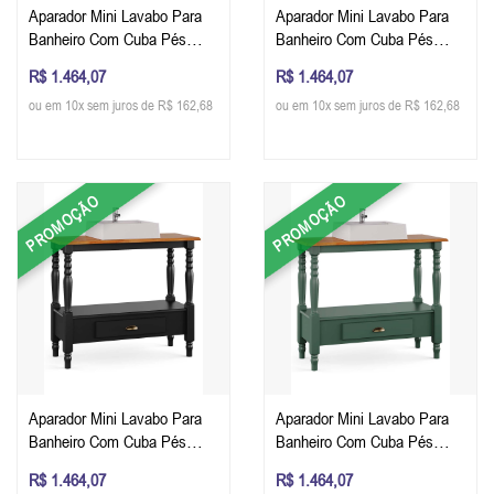
Aparador Mini Lavabo Para
Aparador Mini Lavabo Para
Banheiro Com Cuba Pés
Banheiro Com Cuba Pés
Torneados Uma Gaveta 80 x
Torneados Uma Gaveta 80 x
R$ 1.464,07
R$ 1.464,07
90 x 39 cm (A x L x P) - Cor
90 x 39 cm (A x L x P) - Cor
ou em 10x sem juros de R$ 162,68
ou em 10x sem juros de R$ 162,68
Imbuia Glazer
Offwhite Imbuia Glazer
PROMOÇÃO
PROMOÇÃO
Aparador Mini Lavabo Para
Aparador Mini Lavabo Para
Banheiro Com Cuba Pés
Banheiro Com Cuba Pés
Torneados Uma Gaveta 80 x
Torneados Uma Gaveta 80 x
R$ 1.464,07
R$ 1.464,07
90 x 39 cm (A x L x P) - Cor
90 x 39 cm (A x L x P) - Cor