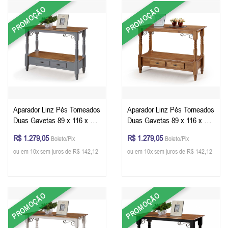
PROMOÇÃO
PROMOÇÃO
Aparador Linz Pés Torneados
Aparador Linz Pés Torneados
Duas Gavetas 89 x 116 x 40
Duas Gavetas 89 x 116 x 40
cm (A x L x P) - Cor Cinza
cm (A x L x P) - Cor Imbuia
R$ 1.279,05
R$ 1.279,05
Boleto/Pix
Boleto/Pix
Escuro - Imbuia Glazer
Glazer
ou em 10x sem juros de R$ 142,12
ou em 10x sem juros de R$ 142,12
PROMOÇÃO
PROMOÇÃO