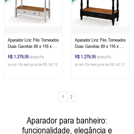
Aparador Linz Pés Torneados
Aparador Linz Pés Torneados
Duas Gavetas 89 x 116 x 40
Duas Gavetas 89 x 116 x 40
cm (A x L x P) - Cor Offwhite
cm (A x L x P) - Cor Preto -
R$ 1.279,05
R$ 1.279,05
Boleto/Pix
Boleto/Pix
- Imbuia Glazer
Imbuia Glazer
ou em 10x sem juros de R$ 142,12
ou em 10x sem juros de R$ 142,12
1
2
Aparador para banheiro:
funcionalidade, elegância e