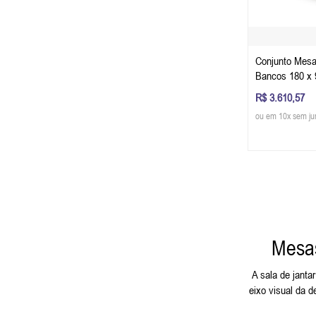
Conjunto Mesa
Bancos 180 x 
A) - Cor Cinza
R$ 3.610,57
Glazer
ou em 10x sem ju
Mesas
A sala de jant
eixo visual da 