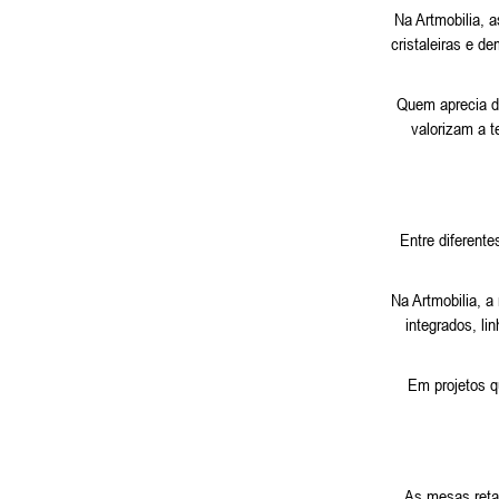
Na Artmobilia, 
cristaleiras e d
Quem aprecia d
valorizam a t
Entre diferente
Na Artmobilia, 
integrados, li
Em projetos q
As mesas reta