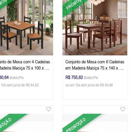
MOÇÃO
PROMOÇÃO
unto de Mesa com 4 Cadeiras
Conjunto de Mesa com 6 Cadeiras
adeira Maciça 75 x 100 x 75
em Madeira Maciça 75 x 140 x 75
 L x P) cm Cor Preto com Mel
(A x L x P) cm Cor Chocolate
80,64
R$ 755,62
Boleto/Pix
Boleto/Pix
 10x sem juros de R$ 64,52
ou em 10x sem juros de R$ 83,96
MOÇÃO
PROMOÇÃO