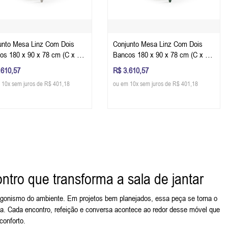
unto Mesa Linz Com Dois
Conjunto Mesa Linz Com Dois
os 180 x 90 x 78 cm (C x L x
Bancos 180 x 90 x 78 cm (C x L x
Cor Offwhite - Imbuia Glazer
A) - Cor Verde Musgo - Imbuia
.610,57
R$ 3.610,57
Glazer
 10x sem juros de R$ 401,18
ou em 10x sem juros de R$ 401,18
ntro que transforma a sala de jantar
agonismo do ambiente. Em projetos bem planejados, essa peça se torna o
a. Cada encontro, refeição e conversa acontece ao redor desse móvel que
conforto.