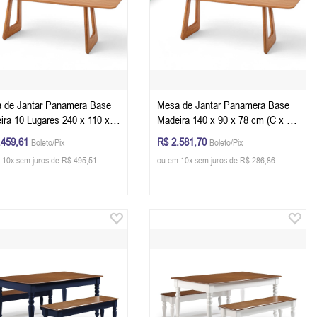
 de Jantar Panamera Base
Mesa de Jantar Panamera Base
ira 10 Lugares 240 x 110 x
Madeira 140 x 90 x 78 cm (C x L
m (C x L x A) Retangular Cor
x A) Retangular Cor Champagne
.459,61
R$ 2.581,70
Boleto/Pix
Boleto/Pix
mpagne
 10x sem juros de R$ 495,51
ou em 10x sem juros de R$ 286,86