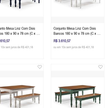
unto Mesa Linz Com Dois
Conjunto Mesa Linz Com Dois
os 180 x 90 x 78 cm (C x L x
Bancos 180 x 90 x 78 cm (C x L x
Cor Azul Petróleo - Imbuia
A) - Cor Branco - Imbuia Glazer
.610,57
R$ 3.610,57
er
 10x sem juros de R$ 401,18
ou em 10x sem juros de R$ 401,18