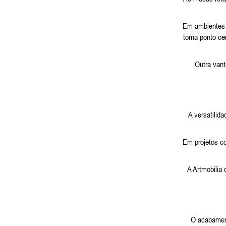
Em ambientes c
torna ponto ce
Outra vant
A versatilid
Em projetos co
A Artmobilia
O acabament