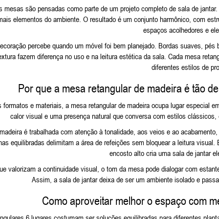
as mesas são pensadas como parte de um projeto completo de sala de jantar
emais elementos do ambiente. O resultado é um conjunto harmônico, com estr
espaços acolhedores e ele
ecoração percebe quando um móvel foi bem planejado. Bordas suaves, pés 
extura fazem diferença no uso e na leitura estética da sala. Cada mesa retan
diferentes estilos de pro
Por que a mesa retangular de madeira é tão d
s formatos e materiais, a mesa retangular de madeira ocupa lugar especial em
calor visual e uma presença natural que conversa com estilos clássicos
a madeira é trabalhada com atenção à tonalidade, aos veios e ao acabament
nhas equilibradas delimitam a área de refeições sem bloquear a leitura visu
encosto alto cria uma sala de jantar e
ue valorizam a continuidade visual, o tom da mesa pode dialogar com estant
Assim, a sala de jantar deixa de ser um ambiente isolado e passa
Como aproveitar melhor o espaço com me
ngulares 6 lugares costumam ser soluções equilibradas para diferentes plan