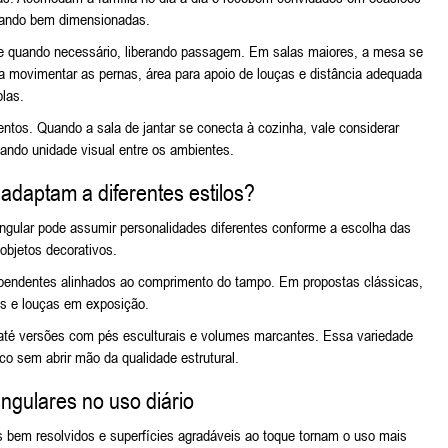
uando bem dimensionadas.
de quando necessário, liberando passagem. Em salas maiores, a mesa se
ra movimentar as pernas, área para apoio de louças e distância adequada
las.
ntos. Quando a sala de jantar se conecta à cozinha, vale considerar
riando unidade visual entre os ambientes.
adaptam a diferentes estilos?
ngular pode assumir personalidades diferentes conforme a escolha das
objetos decorativos.
 pendentes alinhados ao comprimento do tampo. Em propostas clássicas,
as e louças em exposição.
 até versões com pés esculturais e volumes marcantes. Essa variedade
o sem abrir mão da qualidade estrutural.
ngulares no uso diário
 bem resolvidos e superfícies agradáveis ao toque tornam o uso mais