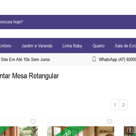
ritório
Jardim e Varanda
Linha Baby
Quarto
Sala de Est
Site Em Até 10x Sem Juros
WhatsApp (47) 9200
ntar Mesa Retangular
1
2