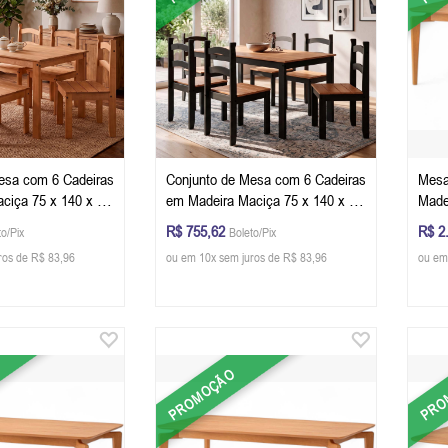
esa com 6 Cadeiras
Conjunto de Mesa com 6 Cadeiras
Mesa
ciça 75 x 140 x 75
em Madeira Maciça 75 x 140 x 75
Made
 Cor Mel
(A x L x P) cm Cor Preto Com Mel
cm (
R$ 755,62
R$ 2
to/Pix
Boleto/Pix
Cha
ros de R$ 83,96
ou em 10x sem juros de R$ 83,96
ou em
PROMOÇÃO
PRO