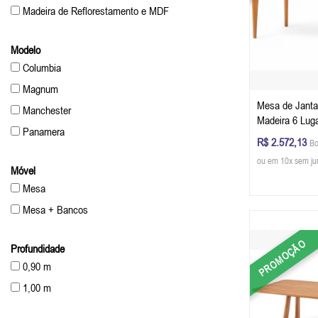
Madeira de Reflorestamento e MDF
Modelo
Columbia
Magnum
Mesa de Janta
Manchester
Madeira 6 Lug
Panamera
cm (C x L x A)
R$ 2.572,13
Bo
Champagne
ou em 10x sem ju
Móvel
Mesa
Mesa + Bancos
PROMOÇÃO
Profundidade
0,90 m
1,00 m