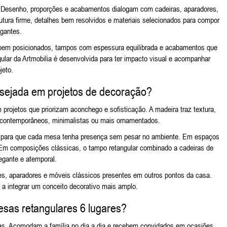
. Desenho, proporções e acabamentos dialogam com cadeiras, aparadores,
utura firme, detalhes bem resolvidos e materiais selecionados para compor
gantes.
bem posicionados, tampos com espessura equilibrada e acabamentos que
gular da Artmobilia é desenvolvida para ter impacto visual e acompanhar
jeto.
esejada em projetos de decoração?
 projetos que priorizam aconchego e sofisticação. A madeira traz textura,
, contemporâneos, minimalistas ou mais ornamentados.
o, para que cada mesa tenha presença sem pesar no ambiente. Em espaços
al. Em composições clássicas, o tampo retangular combinado a cadeiras de
legante e atemporal.
es, aparadores e
móveis clássicos
presentes em outros pontos da casa.
 a integrar um conceito decorativo mais amplo.
sas retangulares 6 lugares?
tas. Acomodam a família no dia a dia e recebem convidados em ocasiões