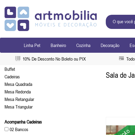
Linha Pet
Banheiro
Cozinha
Decoração
Esc
10% De Desconto No Boleto ou PIX
Todo 
Buffet
Sala de Ja
Cadeiras
Mesa Quadrada
Mesa Redonda
Mesa Retangular
Mesa Triangular
Acompanha Cadeiras
02 Bancos