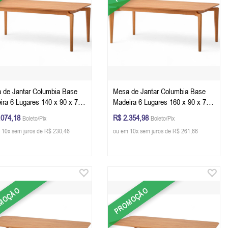
 de Jantar Columbia Base
Mesa de Jantar Columbia Base
ira 6 Lugares 140 x 90 x 78
Madeira 6 Lugares 160 x 90 x 78
C x L x A) Retangular Cor
cm (C x L x A) Retangular Cor
.074,18
R$ 2.354,98
Boleto/Pix
Boleto/Pix
mpagne
Champagne
 10x sem juros de R$ 230,46
ou em 10x sem juros de R$ 261,66
MOÇÃO
PROMOÇÃO