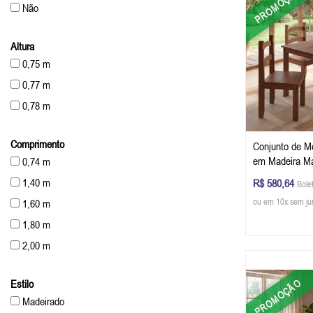
PROMOÇÃO
Não
Altura
0,75 m
0,77 m
0,78 m
Comprimento
Conjunto de M
em Madeira Ma
0,74 m
(A x L x P) cm
1,40 m
R$ 580,64
Bole
ou em 10x sem ju
1,60 m
1,80 m
2,00 m
2,10 m
PROMOÇÃO
Estilo
2,20 m
Madeirado
2,40 m