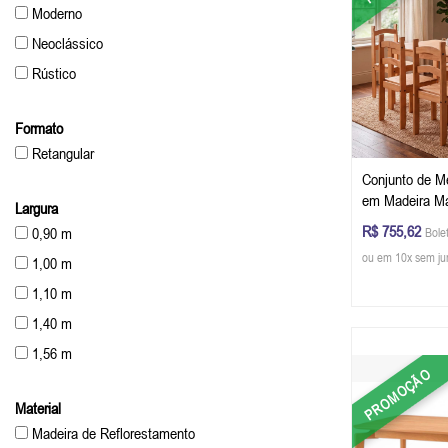
Moderno
Neoclássico
Rústico
Formato
Retangular
Conjunto de M
em Madeira Ma
Largura
(A x L x P) cm
R$ 755,62
0,90 m
Bole
ou em 10x sem ju
1,00 m
1,10 m
1,40 m
1,56 m
PROMOÇÃO
1,80 m
Material
2,00 m
Madeira de Reflorestamento
2,20 m