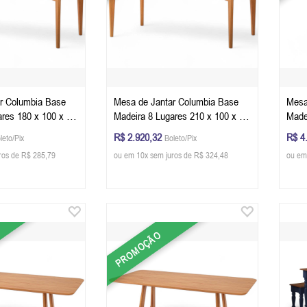
r Columbia Base
Mesa de Jantar Columbia Base
Mesa
ares 180 x 100 x 78
Madeira 8 Lugares 210 x 100 x 78
Made
 Retangular Cor
cm (C x L x A) Retangular Cor
78 c
R$ 2.920,32
R$ 4
leto/Pix
Boleto/Pix
Champagne
Cha
ros de R$ 285,79
ou em 10x sem juros de R$ 324,48
ou em
PROMOÇÃO