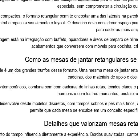
especiais, sem comprometer a circulação q
ompactos, o formato retangular permite encostar uma das laterais na pare
ntral e organiza visualmente o layout. O desenho deve considerar espaço pa
para cadeiras mais amp
agem está na integração com buffets, aparadores e áreas de preparo de alime
acabamentos que conversem com
móveis para cozinha
, c
Como as mesas de jantar retangulares se 
ade é um dos grandes trunfos desse formato. Uma mesma mesa de jantar reta
cadeiras, dos materiais de apoio e dos 
ntemporâneos, combina bem com cadeiras de linhas retas, tecidos claros e
harmoniza com lustres marcantes, cristaleir
 desenvolve desde modelos discretos, com tampos sóbrios e pés mais finos,
permite que cada mesa se encaixe em um conceito específic
Detalhes que valorizam mesas reta
o do tampo influencia diretamente a experiência. Bordas suavizadas, cantos