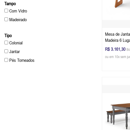
Tampo
Com Vidro
Madeirado
Mesa de Jant
Tipo
Madeira 6 Lug
Colonial
cm (C x L x A)
R$ 3.161,30
Bo
Jantar
Champagne
ou em 10x sem ju
Pés Torneados