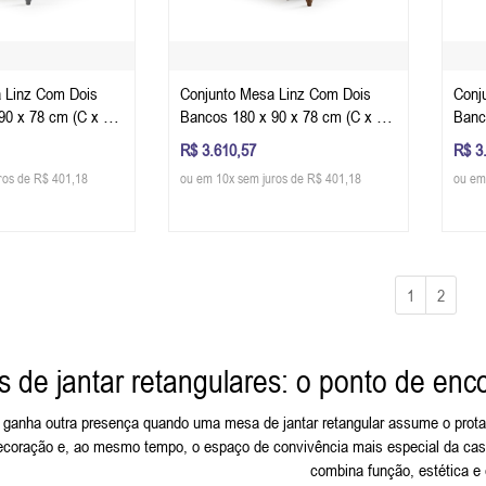
 Linz Com Dois
Conjunto Mesa Linz Com Dois
Conj
90 x 78 cm (C x L x
Bancos 180 x 90 x 78 cm (C x L x
Banc
 Escuro - Imbuia
A) - Cor Imbuia Glazer
A) - 
R$ 3.610,57
R$ 3
ros de R$ 401,18
ou em 10x sem juros de R$ 401,18
ou em
1
2
 de jantar retangulares: o ponto de enco
ar ganha outra presença quando uma mesa de jantar retangular assume o prot
decoração e, ao mesmo tempo, o espaço de convivência mais especial da cas
combina função, estética e 