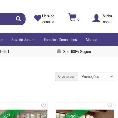
Lista de
Minha
0
desejos
conta
ar
Sala de Jantar
Utensílios Domésticos
Marcas
0-4551
Site 100% Seguro
Ordenar por