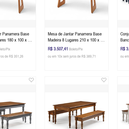
ar Panamera Base
Mesa de Jantar Panamera Base
Conj
ares 180 x 100 x 78
Madeira 8 Lugares 210 x 100 x 78
Banc
 Retangular Cor
cm (C x L x A) Retangular Cor
A) - 
R$ 3.507,41
R$ 3
leto/Pix
Boleto/Pix
Champagne
Glaz
ros de R$ 351,26
ou em 10x sem juros de R$ 389,71
ou em