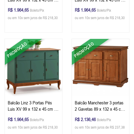
x L x P) - Cor Imbuia Glazer
x L x P) - Cor Offwhite e
R$ 1.964,65
R$ 1.964,65
Boleto/Pix
Boleto/Pix
Imbuia Glazer
ou em 10x sem juros de R$ 218,30
ou em 10x sem juros de R$ 218,30
PROMOÇÃO
PROMOÇÃO
Balcão Linz 3 Portas Pés
Balcão Manchester 3 portas
Luis XV 99 x 132 x 45 cm (A
2 Gavetas 89 x 132 x 45 cm
x L x P) - Cor Verde Musgo e
(A x L x P) - Cor - Imbuia
R$ 1.964,65
R$ 2.136,46
Boleto/Pix
Boleto/Pix
Imbuia Glazer
Glazer
ou em 10x sem juros de R$ 218,30
ou em 10x sem juros de R$ 237,38