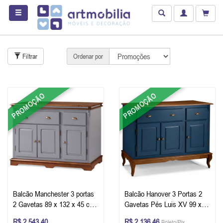
Filtrar
Ordenar por
PROMOÇÃO
PROMOÇÃO
Balcão Manchester 3 portas
Balcão Hanover 3 Portas 2
2 Gavetas 89 x 132 x 45 cm
Gavetas Pés Luis XV 99 x
(A x L x P) - Cor Cinza
132 x 45 cm (A x L x P) - Cor
R$ 2.543,40
R$ 2.136,46
Boleto/Pix