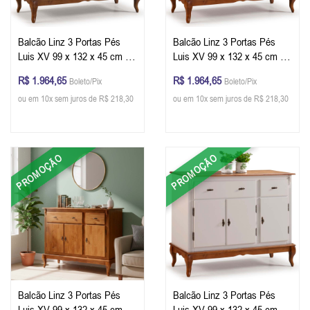
Balcão Linz 3 Portas Pés
Balcão Linz 3 Portas Pés
Luis XV 99 x 132 x 45 cm (A
Luis XV 99 x 132 x 45 cm (A
x L x P) - Cor Branco e
x L x P) - Cor Cinza Escuro e
R$ 1.964,65
R$ 1.964,65
Boleto/Pix
Boleto/Pix
Imbuia Glazer
Imbuia Glazer
ou em 10x sem juros de R$ 218,30
ou em 10x sem juros de R$ 218,30
PROMOÇÃO
PROMOÇÃO
Balcão Linz 3 Portas Pés
Balcão Linz 3 Portas Pés
Luis XV 99 x 132 x 45 cm (A
Luis XV 99 x 132 x 45 cm (A