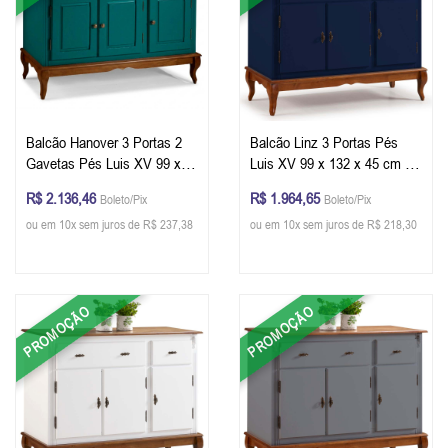
Balcão Hanover 3 Portas 2
Balcão Linz 3 Portas Pés
Gavetas Pés Luis XV 99 x
Luis XV 99 x 132 x 45 cm (A
132 x 45 cm (A x L x P) - Cor
x L x P) - Cor Azul Petróleo e
R$ 2.136,46
R$ 1.964,65
Boleto/Pix
Boleto/Pix
Verde Musgo - Imbuia Glazer
Imbuia Glazer
ou em 10x sem juros de R$ 237,38
ou em 10x sem juros de R$ 218,30
PROMOÇÃO
PROMOÇÃO