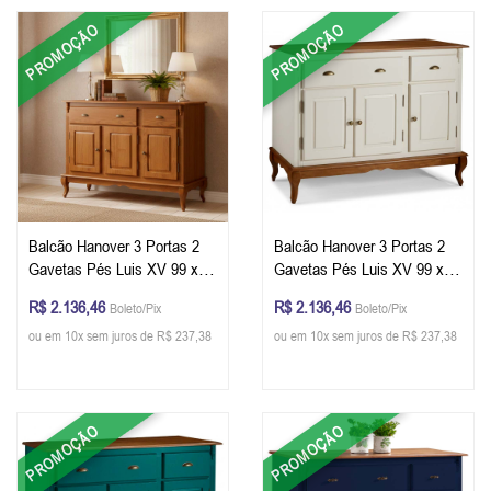
PROMOÇÃO
PROMOÇÃO
Balcão Hanover 3 Portas 2
Balcão Hanover 3 Portas 2
Gavetas Pés Luis XV 99 x
Gavetas Pés Luis XV 99 x
132 x 45 cm (A x L x P) - Cor
132 x 45 cm (A x L x P) - Cor
R$ 2.136,46
R$ 2.136,46
Boleto/Pix
Boleto/Pix
Imbuia Glazer
Offwhite - Imbuia Glazer
ou em 10x sem juros de R$ 237,38
ou em 10x sem juros de R$ 237,38
PROMOÇÃO
PROMOÇÃO