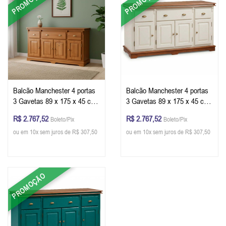
PROMOÇÃO
PROMOÇÃO
Balcão Manchester 4 portas
Balcão Manchester 4 portas
3 Gavetas 89 x 175 x 45 cm
3 Gavetas 89 x 175 x 45 cm
(A x L x P) - Cor Imbuia
(A x L x P) - Cor Offwhite -
R$ 2.767,52
R$ 2.767,52
Boleto/Pix
Boleto/Pix
Glazer
Imbuia Glazer
ou em 10x sem juros de R$ 307,50
ou em 10x sem juros de R$ 307,50
PROMOÇÃO