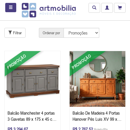
Filtrar
Ordenar por
PROMOÇÃO
PROMOÇÃO
Balcão Manchester 4 portas
Balcão De Madeira 4 Portas
3 Gavetas 89 x 175 x 45 cm
Hanover Pés Luis XV 99 x
(A x L x P) - Cor Cinza
175 x 45 cm (A x L x P) - Cor
R$ 3.294,67
R$ 2.767,52
Boleto/Pix