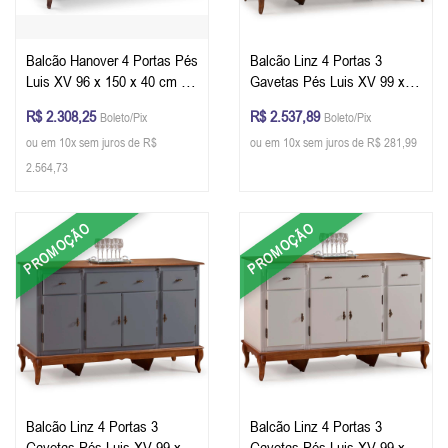
Balcão Hanover 4 Portas Pés
Balcão Linz 4 Portas 3
Luis XV 96 x 150 x 40 cm (A
Gavetas Pés Luis XV 99 x
x L x P) - Personalizável
175 x 45 cm (A x L x P) - Cor
R$ 2.308,25
R$ 2.537,89
Boleto/Pix
Boleto/Pix
Branco/Imbuia Glazer
ou em 10x sem juros de R$
ou em 10x sem juros de R$ 281,99
2.564,73
PROMOÇÃO
PROMOÇÃO
Balcão Linz 4 Portas 3
Balcão Linz 4 Portas 3
Gavetas Pés Luis XV 99 x
Gavetas Pés Luis XV 99 x