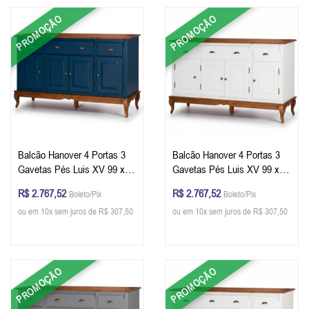
PROMOÇÃO
PROMOÇÃO
Balcão Hanover 4 Portas 3
Balcão Hanover 4 Portas 3
Gavetas Pés Luis XV 99 x
Gavetas Pés Luis XV 99 x
175 x 45 cm (A x L x P) - Cor
175 x 45 cm (A x L x P) - Cor
R$ 2.767,52
R$ 2.767,52
Boleto/Pix
Boleto/Pix
Azul Petróleo - Imbuia Glazer
Branco - Imbuia Glazer
ou em 10x sem juros de R$ 307,50
ou em 10x sem juros de R$ 307,50
PROMOÇÃO
PROMOÇÃO