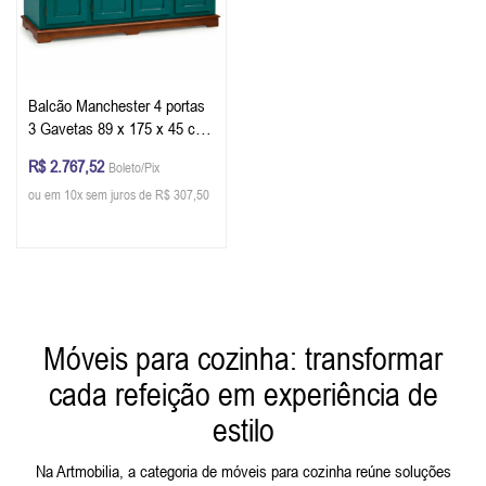
Balcão Manchester 4 portas
3 Gavetas 89 x 175 x 45 cm
(A x L x P) - Cor Verde
R$ 2.767,52
Boleto/Pix
Musgo - Imbuia Glazer
ou em 10x sem juros de R$ 307,50
Móveis para cozinha: transformar
cada refeição em experiência de
estilo
Na Artmobilia, a categoria de móveis para cozinha reúne soluções