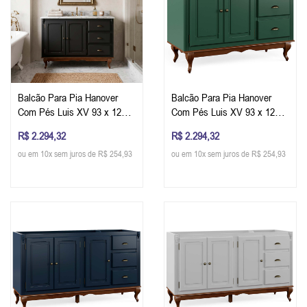
Balcão Para Pia Hanover
Balcão Para Pia Hanover
Com Pés Luis XV 93 x 120 x
Com Pés Luis XV 93 x 120 x
53 cm (A x L x P) - Cor Preto
53 cm (A x L x P) - Cor Verde
R$ 2.294,32
R$ 2.294,32
- Imbuia Glazer
Musgo - Imbuia Glazer
ou em 10x sem juros de R$ 254,93
ou em 10x sem juros de R$ 254,93