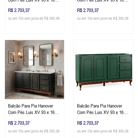
53 cm (A x L x P) - Cor Cinza
53 cm (A x L x P) - Cor
R$ 2.703,37
R$ 2.703,37
Escuro - Imbuia Glazer
Offwhite - Imbuia Glazer
ou em 10x sem juros de R$ 300,38
ou em 10x sem juros de R$ 300,38
Balcão Para Pia Hanover
Balcão Para Pia Hanover
Com Pés Luis XV 93 x 160 x
Com Pés Luis XV 93 x 160 x
53 cm (A x L x P) - Cor Preto
53 cm (A x L x P) - Cor Verde
R$ 2.703,37
R$ 2.703,37
- Imbuia Glazer
Musgo - Imbuia Glazer
ou em 10x sem juros de R$ 300,38
ou em 10x sem juros de R$ 300,38