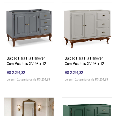
Balcão Para Pia Hanover
Balcão Para Pia Hanover
Com Pés Luis XV 93 x 120 x
Com Pés Luis XV 93 x 120 x
53 cm (A x L x P) - Cor Cinza
53 cm (A x L x P) - Cor
R$ 2.294,32
R$ 2.294,32
Escuro - Imbuia Glazer
Offwhite - Imbuia Glazer
ou em 10x sem juros de R$ 254,93
ou em 10x sem juros de R$ 254,93