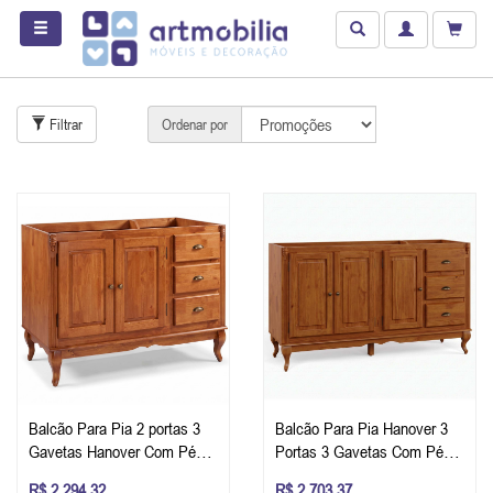
Filtrar
Ordenar por
Balcão Para Pia 2 portas 3
Balcão Para Pia Hanover 3
Gavetas Hanover Com Pés
Portas 3 Gavetas Com Pés
Luis XV 93 x 120 x 53 cm (A
Luis XV 93 x 160 x 53 cm (A
R$ 2.294,32
R$ 2.703,37