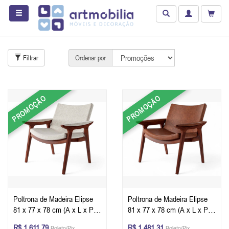
Filtrar
Ordenar por
PROMOÇÃO
PROMOÇÃO
Poltrona de Madeira Elipse
Poltrona de Madeira Elipse
81 x 77 x 78 cm (A x L x P) -
81 x 77 x 78 cm (A x L x P) -
Cor Castanho Tecido Boucle
Cor Castanho Tecido Corino
R$ 1.611,79
R$ 1.481,31
Boleto/Pix
Boleto/Pix