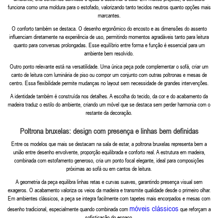
funciona como uma moldura para o estofado, valorizando tanto tecidos neutros quanto opções mais
marcantes.
O conforto também se destaca. O desenho ergonômico do encosto e as dimensões do assento
influenciam diretamente na experiência de uso, permitindo momentos agradáveis tanto para leitura
quanto para conversas prolongadas. Esse equilíbrio entre forma e função é essencial para um
ambiente bem resolvido.
Outro ponto relevante está na versatilidade. Uma única peça pode complementar o sofá, criar um
canto de leitura com luminária de piso ou compor um conjunto com outras poltronas e mesas de
centro. Essa flexibilidade permite mudanças no layout sem necessidade de grandes intervenções.
A identidade também é construída nos detalhes. A escolha do tecido, da cor e do acabamento da
madeira traduz o estilo do ambiente, criando um móvel que se destaca sem perder harmonia com o
restante da decoração.
Poltrona bruxelas: design com presença e linhas bem definidas
Entre os modelos que mais se destacam na sala de estar, a poltrona bruxelas representa bem a
união entre desenho envolvente, proporção equilibrada e conforto real. A estrutura em madeira,
combinada com estofamento generoso, cria um ponto focal elegante, ideal para composições
próximas ao sofá ou em cantos de leitura.
A geometria da peça equilibra linhas retas e curvas suaves, garantindo presença visual sem
exageros. O acabamento valoriza os veios da madeira e transmite qualidade desde o primeiro olhar.
Em ambientes clássicos, a peça se integra facilmente com tapetes mais encorpados e mesas com
móveis clássicos
desenho tradicional, especialmente quando combinada com
que reforçam a
sofisticação do espaço.