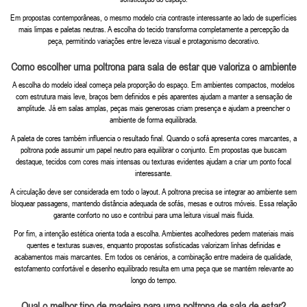
Em propostas contemporâneas, o mesmo modelo cria contraste interessante ao lado de superfícies
mais limpas e paletas neutras. A escolha do tecido transforma completamente a percepção da
peça, permitindo variações entre leveza visual e protagonismo decorativo.
Como escolher uma poltrona para sala de estar que valoriza o ambiente
A escolha do modelo ideal começa pela proporção do espaço. Em ambientes compactos, modelos
com estrutura mais leve, braços bem definidos e pés aparentes ajudam a manter a sensação de
amplitude. Já em salas amplas, peças mais generosas criam presença e ajudam a preencher o
ambiente de forma equilibrada.
A paleta de cores também influencia o resultado final. Quando o sofá apresenta cores marcantes, a
poltrona pode assumir um papel neutro para equilibrar o conjunto. Em propostas que buscam
destaque, tecidos com cores mais intensas ou texturas evidentes ajudam a criar um ponto focal
interessante.
A circulação deve ser considerada em todo o layout. A poltrona precisa se integrar ao ambiente sem
bloquear passagens, mantendo distância adequada de sofás, mesas e outros móveis. Essa relação
garante conforto no uso e contribui para uma leitura visual mais fluida.
Por fim, a intenção estética orienta toda a escolha. Ambientes acolhedores pedem materiais mais
quentes e texturas suaves, enquanto propostas sofisticadas valorizam linhas definidas e
acabamentos mais marcantes. Em todos os cenários, a combinação entre madeira de qualidade,
estofamento confortável e desenho equilibrado resulta em uma peça que se mantém relevante ao
longo do tempo.
Qual o melhor tipo de madeira para uma poltrona de sala de estar?