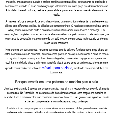
maestria, principalmente quando o projeto combina estrutura sólida, estofamento de qualidade e
acabamento refinado. É essa combinação que valorizamos em cada peça que desenvolvemos na
Artmobilia, trazendo volume, textura e personalidade para salas de estar que não abrem mão de
estilo.
A madeira reforça a sensação de aconchego visual, cria um contorno elegante no ambiente e faz
diálogo com diferentes estilos, do clássico ao contemporâneo. O resultado é um móvel que atrai o
olhar, acolhe na medida certa e cria um equilíbrio interessante entre leveza e presença. Em
composições completas, muitas pessoas acabam escolhendo a poltrona como o elemento que guia
o restante da decoração, seja em torno de um sofá neutro, de um tapete mais ousado ou de uma
mesa lateral marcante.
Nos projetos em que atuamos, notamos que esse tipo de poltrona funciona como peça-chave de
estar, de leitura e até de conversa, servindo como ponto de destaque sem roubar a cena de todo o
conjunto. Em propostas que incluem áreas integradas, como salas conjugadas com jantar ou
cozinha, o mobiliário ajuda a criar uma transição visual suave entre os ambientes, principalmente
móveis para cozinha
quando coordenado com linhas de
, mantendo coerência estética em
toda a casa.
Por que investir em uma poltrona de madeira para a sala
Uma boa poltrona não é apenas um assento a mais, mas sim um recurso de composição altamente
estratégico. Na Artmobilia, as estruturas são bem dimensionadas, com braços em madeira de
desenho fluido e estofamentos que equilibram conforto e firmeza. Isso garante uso agradável no dia
a dia sem comprometer a forma da peça ao longo do tempo.
A estética é um dos principais diferenciais. A madeira aparente contribui para a leitura visual do
ambiente, cria contornos definidos e ajuda a desenhar a sala. Em muitos projetos, a estrutura