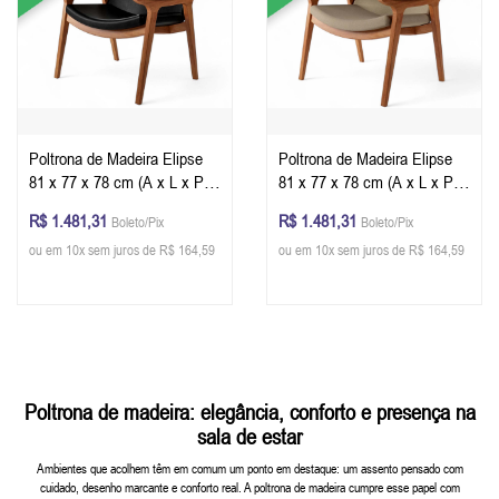
Poltrona de Madeira Elipse
Poltrona de Madeira Elipse
81 x 77 x 78 cm (A x L x P) -
81 x 77 x 78 cm (A x L x P) -
Cor Champagne Tecido
Cor Champagne Tecido Linho
R$ 1.481,31
R$ 1.481,31
Boleto/Pix
Boleto/Pix
Corino Preto 22B Design By
44B Design By Emerson
ou em 10x sem juros de R$ 164,59
ou em 10x sem juros de R$ 164,59
Emerson Borges
Borges
Poltrona de madeira: elegância, conforto e presença na
sala de estar
Ambientes que acolhem têm em comum um ponto em destaque: um assento pensado com
cuidado, desenho marcante e conforto real. A poltrona de madeira cumpre esse papel com