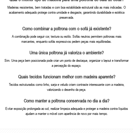
Madeiras resistentes, bem tratadas e com boa estabilidade estrutural são as mais indicadas. O
acabamento adequado protege contra umidade e desgaste, garantindo durabilidade e estética
preservada.
Como combinar a poltrona com o sofá já existente?
A combinação pode seguir cor, textura ou estilo. Sofás neutros permitem poltronas mais
marcantes, enquanto sofás expressivos pedem peças mais equilibradas.
Uma única poltrona já valoriza o ambiente?
Sim. Uma peça bem posicionada pode criar um ponto de destaque, organizar o layout e transformar
a percepção do espaço.
Quais tecidos funcionam melhor com madeira aparente?
Tecidos estruturados como linho, sarja e veludo criam contraste interessante com a madeira,
valorizando o desenho da peça.
Como manter a poltrona conservada no dia a dia?
Evitar exposição prolongada ao sol, realizar limpeza adequada e proteger a madeira contra líquidos
ajudam a manter o móvel com aparência de novo por mais tempo.