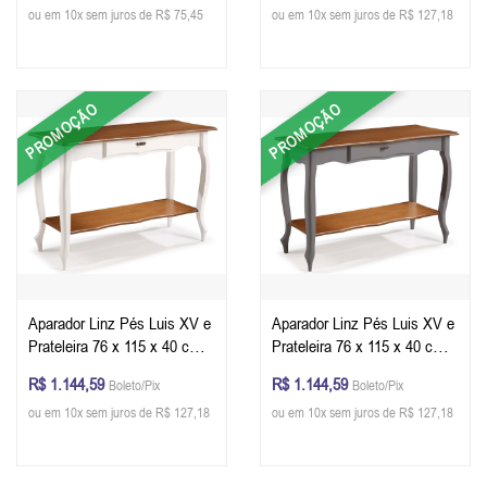
ou em 10x sem juros de R$ 75,45
ou em 10x sem juros de R$ 127,18
PROMOÇÃO
PROMOÇÃO
Aparador Linz Pés Luis XV e
Aparador Linz Pés Luis XV e
Prateleira 76 x 115 x 40 cm
Prateleira 76 x 115 x 40 cm
(A x L x P) - Cor Branco -
(A x L x P) - Cor Cinza
R$ 1.144,59
R$ 1.144,59
Boleto/Pix
Boleto/Pix
Imbuia Glazer
Escuro - Imbuia Glazer
ou em 10x sem juros de R$ 127,18
ou em 10x sem juros de R$ 127,18