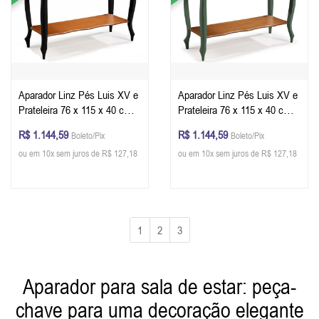
Aparador Linz Pés Luis XV e
Aparador Linz Pés Luis XV e
Prateleira 76 x 115 x 40 cm
Prateleira 76 x 115 x 40 cm
(A x L x P) - Cor Preto -
(A x L x P) - Cor Verde
R$ 1.144,59
R$ 1.144,59
Boleto/Pix
Boleto/Pix
Imbuia Glazer
Musgo - Imbuia Glazer
ou em 10x sem juros de R$ 127,18
ou em 10x sem juros de R$ 127,18
1
2
3
Aparador para sala de estar: peça-
chave para uma decoração elegante