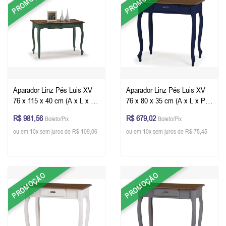
PROMOÇÃO
PROMOÇÃO
Aparador Linz Pés Luis XV
Aparador Linz Pés Luis XV
76 x 115 x 40 cm (A x L x P)
76 x 80 x 35 cm (A x L x P) -
- Cor Verde Musgo - Imbuia
Cor Azul Petróleo - Imbuia
R$ 981,56
R$ 679,02
Boleto/Pix
Boleto/Pix
Glazer
Glazer
ou em 10x sem juros de R$ 109,06
ou em 10x sem juros de R$ 75,45
PROMOÇÃO
PROMOÇÃO