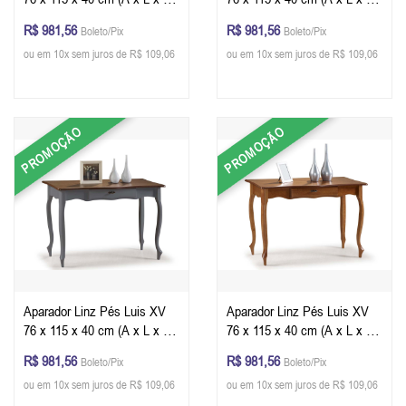
- Cor Azul Petróleo - Imbuia
- Cor Branco - Imbuia Glazer
R$ 981,56
R$ 981,56
Boleto/Pix
Boleto/Pix
Glazer
ou em 10x sem juros de R$ 109,06
ou em 10x sem juros de R$ 109,06
PROMOÇÃO
PROMOÇÃO
Aparador Linz Pés Luis XV
Aparador Linz Pés Luis XV
76 x 115 x 40 cm (A x L x P)
76 x 115 x 40 cm (A x L x P)
- Cor Cinza Escuro - Imbuia
- Cor Imbuia Glazer
R$ 981,56
R$ 981,56
Boleto/Pix
Boleto/Pix
Glazer
ou em 10x sem juros de R$ 109,06
ou em 10x sem juros de R$ 109,06