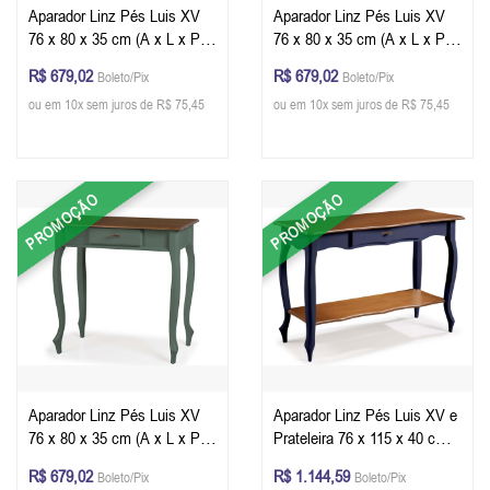
Aparador Linz Pés Luis XV
Aparador Linz Pés Luis XV
76 x 80 x 35 cm (A x L x P) -
76 x 80 x 35 cm (A x L x P) -
Cor Imbuia Glazer
Cor Offwhite - Imbuia Glazer
R$ 679,02
R$ 679,02
Boleto/Pix
Boleto/Pix
ou em 10x sem juros de R$ 75,45
ou em 10x sem juros de R$ 75,45
PROMOÇÃO
PROMOÇÃO
Aparador Linz Pés Luis XV
Aparador Linz Pés Luis XV e
76 x 80 x 35 cm (A x L x P) -
Prateleira 76 x 115 x 40 cm
Cor Verde Musgo - Imbuia
(A x L x P) - Cor Azul
R$ 679,02
R$ 1.144,59
Boleto/Pix
Boleto/Pix
Glazer
Petróleo - Imbuia Glazer