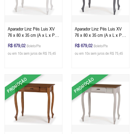
Aparador Linz Pés Luis XV
Aparador Linz Pés Luis XV
76 x 80 x 35 cm (A x L x P) -
76 x 80 x 35 cm (A x L x P) -
Cor Branco - Imbuia Glazer
Cor Cinza Escuro - Imbuia
R$ 679,02
R$ 679,02
Boleto/Pix
Boleto/Pix
Glazer
ou em 10x sem juros de R$ 75,45
ou em 10x sem juros de R$ 75,45
PROMOÇÃO
PROMOÇÃO