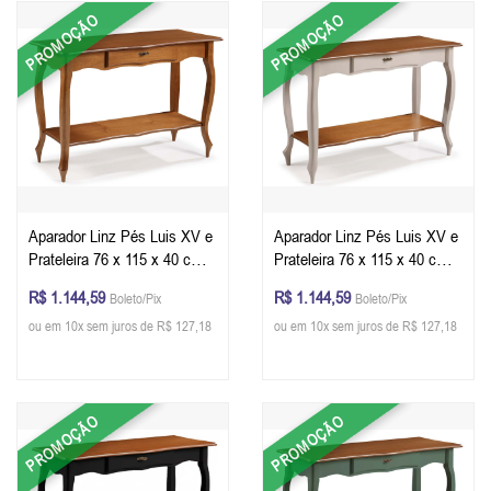
PROMOÇÃO
PROMOÇÃO
Aparador Linz Pés Luis XV e
Aparador Linz Pés Luis XV e
Prateleira 76 x 115 x 40 cm
Prateleira 76 x 115 x 40 cm
(A x L x P) - Cor Imbuia
(A x L x P) - Cor Offwhite -
R$ 1.144,59
R$ 1.144,59
Boleto/Pix
Boleto/Pix
Glazer
Imbuia Glazer
ou em 10x sem juros de R$ 127,18
ou em 10x sem juros de R$ 127,18
PROMOÇÃO
PROMOÇÃO