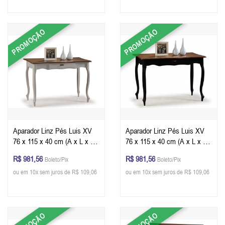
PROMOÇÃO
PROMOÇÃO
Aparador Linz Pés Luis XV
Aparador Linz Pés Luis XV
76 x 115 x 40 cm (A x L x P)
76 x 115 x 40 cm (A x L x P)
- Cor Offwhite - Imbuia
- Cor Preto - Imbuia Glazer
R$ 981,56
R$ 981,56
Boleto/Pix
Boleto/Pix
Glazer
ou em 10x sem juros de R$ 109,06
ou em 10x sem juros de R$ 109,06