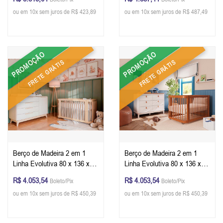
ou em 10x sem juros de R$ 423,89
ou em 10x sem juros de R$ 487,49
PROMOÇÃO
PROMOÇÃO
FRETE GRÁTIS
FRETE GRÁTIS
Berço de Madeira 2 em 1
Berço de Madeira 2 em 1
Linha Evolutiva 80 x 136 x 79
Linha Evolutiva 80 x 136 x 79
cm (A x L x P) - Cor Carvalho
cm (A x L x P) - Cor Nogueira
R$ 4.053,54
R$ 4.053,54
Boleto/Pix
Boleto/Pix
Malva + Colchão
+ Colchão
ou em 10x sem juros de R$ 450,39
ou em 10x sem juros de R$ 450,39