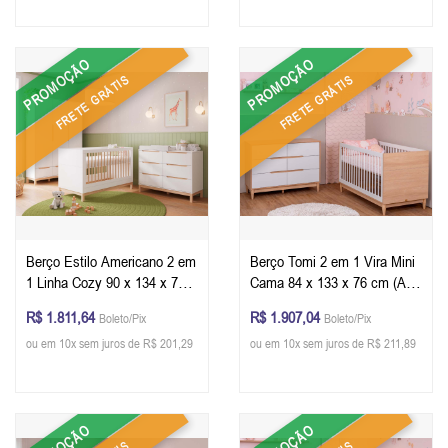
PROMOÇÃO
PROMOÇÃO
FRETE GRÁTIS
FRETE GRÁTIS
Berço Estilo Americano 2 em
Berço Tomi 2 em 1 Vira Mini
1 Linha Cozy 90 x 134 x 76
Cama 84 x 133 x 76 cm (A x
cm (A x L x P) - Cor Branco
L x P) - Cor Branco Com
R$ 1.811,64
R$ 1.907,04
Boleto/Pix
Boleto/Pix
Com Carvalho + Colchão
Carvalho + Colchão
ou em 10x sem juros de R$ 201,29
ou em 10x sem juros de R$ 211,89