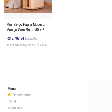
Mini Berço Paglia Madeira
Maciça Com Ratan 80 x 62 x
77 cm (A x L x P) - Cor
R$ 3.767,34
Boleto/Pix
Carvalho Malva + Colchão
ou em 10x sem juros de R$ 418,59
Menu
Depoimentos
Inicial
Sobre nós