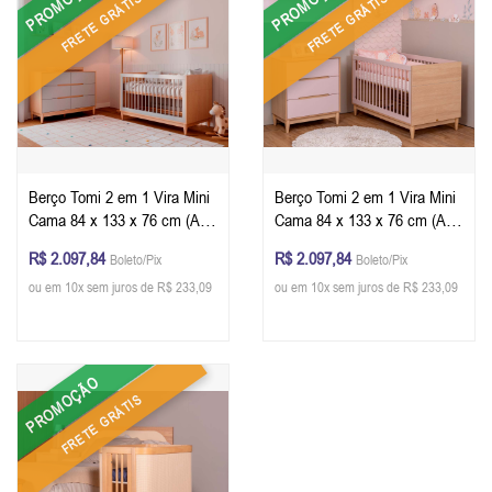
PROMOÇÃO
PROMOÇÃO
FRETE GRÁTIS
FRETE GRÁTIS
Berço Tomi 2 em 1 Vira Mini
Berço Tomi 2 em 1 Vira Mini
Cama 84 x 133 x 76 cm (A x
Cama 84 x 133 x 76 cm (A x
L x P) - Cor Cinza Com
L x P) - Cor Rosa Com
R$ 2.097,84
R$ 2.097,84
Boleto/Pix
Boleto/Pix
Carvalho + Colchão
Carvalho + Colchão
ou em 10x sem juros de R$ 233,09
ou em 10x sem juros de R$ 233,09
PROMOÇÃO
FRETE GRÁTIS