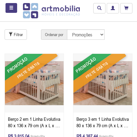
Filtrar
Ordenar por
PROMOÇÃO
PROMOÇÃO
FRETE GRÁTIS
FRETE GRÁTIS
Berço 2 em 1 Linha Evolutiva
Berço 3 em 1 Linha Evolutiva
80 x 136 x 79 cm (A x L x P)
80 x 136 x 79 cm (A x L x P)
- Cor Branco + Colchão
- Cor Branco + Colchão
R$ 3.815,04
R$ 4.387,44
Boleto/Pix
Boleto/Pix