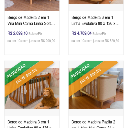
Berço de Madeira 2 em 1
Berço de Madeira 3 em 1
Vira Mini Cama Linha Softy
Linha Evolutiva 80 x 136 x 79
Móveis Quater 92 x 136 x 77
cm (A x L x P) - Cor Carvalho
R$ 2.699,10
R$ 4.769,04
Boleto/Pix
Boleto/Pix
cm (A x L x P) - Cor Branco
Malva + Colchão
ou em 10x sem juros de R$ 299,90
ou em 10x sem juros de R$ 529,89
Com Carvalho + Colchão
PROMOÇÃO
PROMOÇÃO
FRETE GRÁTIS
FRETE GRÁTIS
Berço de Madeira 3 em 1
Berço de Madeira Paglia 2
Linha Evolutiva 80 x 136 x 79
em 1 Vira Mini Cama 84 x