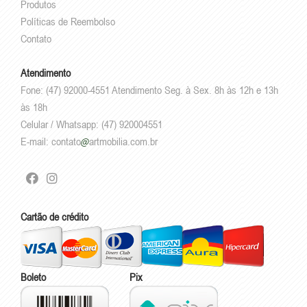
Produtos
Políticas de Reembolso
Contato
Atendimento
Fone: (47) 92000-4551 Atendimento Seg. à Sex. 8h às 12h e 13h
às 18h
Celular / Whatsapp: (47) 920004551
E-mail:
contato
artmobilia.com.br
Cartão de crédito
Boleto
Pix