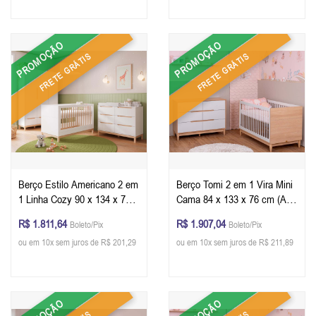
PROMOÇÃO
PROMOÇÃO
FRETE GRÁTIS
FRETE GRÁTIS
Berço Estilo Americano 2 em
Berço Tomi 2 em 1 Vira Mini
1 Linha Cozy 90 x 134 x 76
Cama 84 x 133 x 76 cm (A x
cm (A x L x P) - Cor Branco
L x P) - Cor Branco Com
R$ 1.811,64
R$ 1.907,04
Boleto/Pix
Boleto/Pix
Com Carvalho + Colchão
Carvalho + Colchão
ou em 10x sem juros de R$ 201,29
ou em 10x sem juros de R$ 211,89