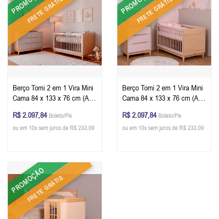
PROMOÇÃO
PROMOÇÃO
FRETE GRÁTIS
FRETE GRÁTIS
Berço Tomi 2 em 1 Vira Mini
Berço Tomi 2 em 1 Vira Mini
Cama 84 x 133 x 76 cm (A x
Cama 84 x 133 x 76 cm (A x
L x P) - Cor Cinza Com
L x P) - Cor Rosa Com
R$ 2.097,84
R$ 2.097,84
Boleto/Pix
Boleto/Pix
Carvalho + Colchão
Carvalho + Colchão
ou em 10x sem juros de R$ 233,09
ou em 10x sem juros de R$ 233,09
PROMOÇÃO
FRETE GRÁTIS