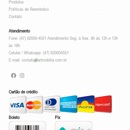
Produtos
Políticas de Reembolso
Contato
Atendimento
Fone: (47) 92000-4551 Atendimento Seg. à Sex. 8h às 12h e 13h
às 18h
Celular / Whatsapp: (47) 920004551
E-mail:
contato
artmobilia.com.br
Cartão de crédito
Boleto
Pix