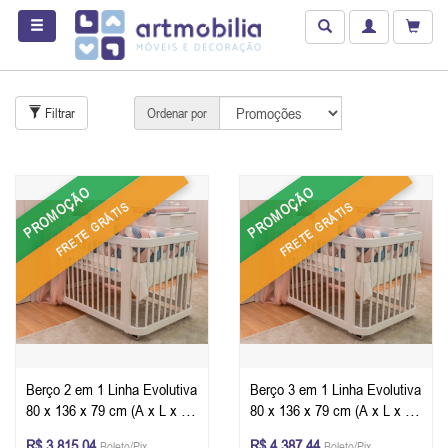
Filtrar
Ordenar por
PROMOÇÃO
PROMOÇÃO
FRETE GRÁTIS
FRETE GRÁTIS
Berço 2 em 1 Linha Evolutiva
Berço 3 em 1 Linha Evolutiva
80 x 136 x 79 cm (A x L x P)
80 x 136 x 79 cm (A x L x P)
- Cor Branco + Colchão
- Cor Branco + Colchão
R$ 3.815,04
R$ 4.387,44
Boleto/Pix
Boleto/Pix