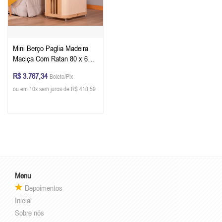
Mini Berço Paglia Madeira
Maciça Com Ratan 80 x 62 x
77 cm (A x L x P) - Cor
R$ 3.767,34
Boleto/Pix
Carvalho Malva + Colchão
ou em 10x sem juros de R$ 418,59
Menu
Depoimentos
Inicial
Sobre nós