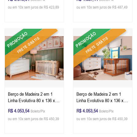
ou em 10x sem juros de R$ 423,89
ou em 10x sem juros de R$ 487,49
PROMOÇÃO
PROMOÇÃO
FRETE GRÁTIS
FRETE GRÁTIS
Berço de Madeira 2 em 1
Berço de Madeira 2 em 1
Linha Evolutiva 80 x 136 x 79
Linha Evolutiva 80 x 136 x 79
cm (A x L x P) - Cor Carvalho
cm (A x L x P) - Cor Nogueira
R$ 4.053,54
R$ 4.053,54
Boleto/Pix
Boleto/Pix
Malva + Colchão
+ Colchão
ou em 10x sem juros de R$ 450,39
ou em 10x sem juros de R$ 450,39