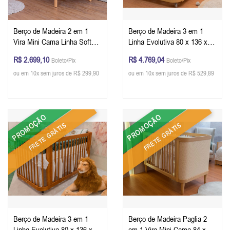
Berço de Madeira 2 em 1
Berço de Madeira 3 em 1
Vira Mini Cama Linha Softy
Linha Evolutiva 80 x 136 x 79
Móveis Quater 92 x 136 x 77
cm (A x L x P) - Cor Carvalho
R$ 2.699,10
R$ 4.769,04
Boleto/Pix
Boleto/Pix
cm (A x L x P) - Cor Branco
Malva + Colchão
ou em 10x sem juros de R$ 299,90
ou em 10x sem juros de R$ 529,89
Com Carvalho + Colchão
PROMOÇÃO
PROMOÇÃO
FRETE GRÁTIS
FRETE GRÁTIS
Berço de Madeira 3 em 1
Berço de Madeira Paglia 2
Linha Evolutiva 80 x 136 x 79
em 1 Vira Mini Cama 84 x