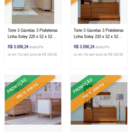
Torre 3 Gavetas 3 Prateleiras
Torre 3 Gavetas 3 Prateleiras
Linha Soley 220 x 52 x 52
Linha Soley 220 x 52 x 52
cm (A x L x P) - Cor Carvalho
cm (A x L x P) - Cor Nogueira
R$ 3.056,24
R$ 3.056,24
Boleto/Pix
Boleto/Pix
Malva
- Louro Freijó
ou em 10x sem juros de R$ 339,58
ou em 10x sem juros de R$ 339,58
PROMOÇÃO
PROMOÇÃO
FRETE GRÁTIS
FRETE GRÁTIS