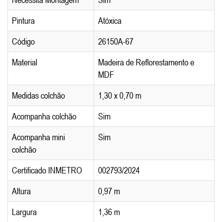
Pintura
Atóxica
Código
26150A-67
Material
Madeira de Reflorestamento e
MDF
Medidas colchão
1,30 x 0,70 m
Acompanha colchão
Sim
Acompanha mini
Sim
colchão
Certificado INMETRO
002793/2024
Altura
0,97 m
Largura
1,36 m