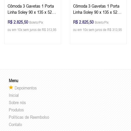
Cômoda 3 Gavetas 1 Porta
Cômoda 3 Gavetas 1 Porta
Linha Soley 90 x 135 x 52
Linha Soley 90 x 135 x 52
cm (A x L x P) - Cor Carvalho
cm (A x L x P) - Cor Nogueira
R$ 2.825,50
R$ 2.825,50
Boleto/Pix
Boleto/Pix
Malva
- Louro Freijó
ou em 10x sem juros de R$ 313,95
ou em 10x sem juros de R$ 313,95
Menu
Depoimentos
Inicial
Sobre nós
Produtos
Políticas de Reembolso
Contato