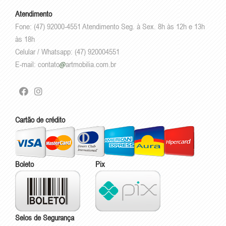
Atendimento
Fone: (47) 92000-4551 Atendimento Seg. à Sex. 8h às 12h e 13h
às 18h
Celular / Whatsapp: (47) 920004551
E-mail:
contato
artmobilia.com.br
Cartão de crédito
Boleto
Pix
Selos de Segurança