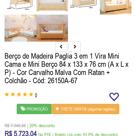
Berço de Madeira Paglia 3 em 1 Vira Mini
Cama e Mini Berço 84 x 133 x 76 cm (A x L x
P) - Cor Carvalho Malva Com Ratan +
Colchão
- Cód: 26150A-67
0
PROMOÇÃO
FRETE GRÁTIS (algumas regiões)
R$ 7.948,68
| 20% desconto
R$ 5.723,04
No PIX / Boleto (Já com 10,0% de desconto)