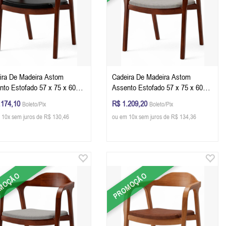
ira De Madeira Astom
Cadeira De Madeira Astom
nto Estofado 57 x 75 x 60
Assento Estofado 57 x 75 x 60
L x A x P) - Cor Castanho
cm (L x A x P) - Cor Castanho
.174,10
R$ 1.209,20
Boleto/Pix
Boleto/Pix
do Corino Preto 22B
Tecido Linho 149A
 10x sem juros de R$ 130,46
ou em 10x sem juros de R$ 134,36
MOÇÃO
PROMOÇÃO