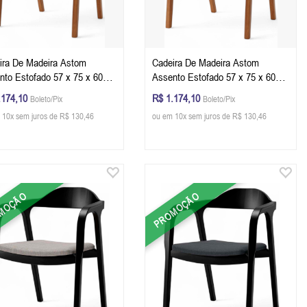
ira De Madeira Astom
Cadeira De Madeira Astom
nto Estofado 57 x 75 x 60
Assento Estofado 57 x 75 x 60
L x A x P) - Cor Champagne
cm (L x A x P) - Cor Champagne
.174,10
R$ 1.174,10
Boleto/Pix
Boleto/Pix
do Linho 152B
Tecido Linho 87B
 10x sem juros de R$ 130,46
ou em 10x sem juros de R$ 130,46
MOÇÃO
PROMOÇÃO