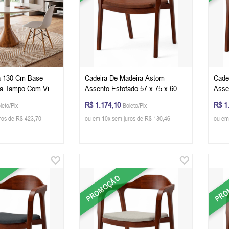
 130 Cm Base
Cadeira De Madeira Astom
Cade
ça Tampo Com Vidro
Assento Estofado 57 x 75 x 60
Asse
Champagne
cm (L x A x P) - Cor Castanho
cm (
R$ 1.174,10
R$ 1
leto/Pix
Boleto/Pix
Tecido Corino Caramelo 133B
Teci
ros de R$ 423,70
ou em 10x sem juros de R$ 130,46
ou em
PROMOÇÃO
PRO