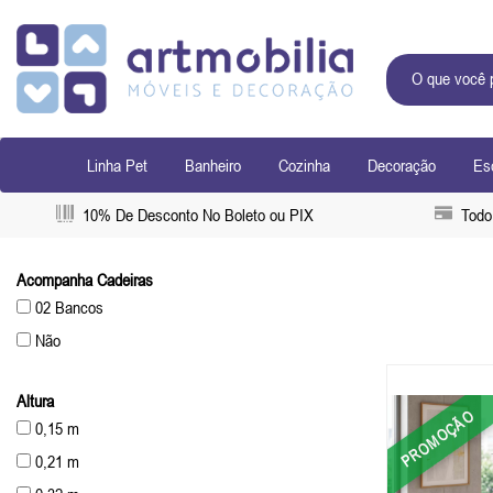
Linha Pet
Banheiro
Cozinha
Decoração
Esc
10% De Desconto No Boleto ou PIX
Todo 
Acompanha Cadeiras
02 Bancos
Não
Altura
PROMOÇÃO
0,15 m
0,21 m