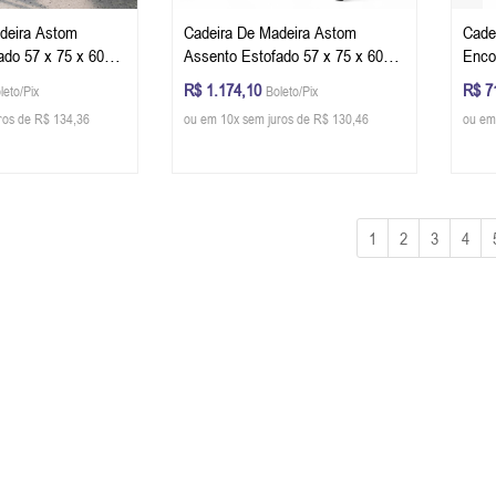
deira Astom
Cadeira De Madeira Astom
Cade
ado 57 x 75 x 60
Assento Estofado 57 x 75 x 60
Enco
 - Cor Preto Tecido
cm (L x A x P) - Cor Preto Tecido
84 x 
R$ 1.174,10
R$ 7
leto/Pix
Boleto/Pix
Linho 87B
Cast
ros de R$ 134,36
ou em 10x sem juros de R$ 130,46
ou em
133B
1
2
3
4