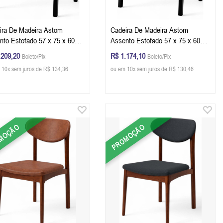
ira De Madeira Astom
Cadeira De Madeira Astom
nto Estofado 57 x 75 x 60
Assento Estofado 57 x 75 x 60
 x A x P) - Cor Preto Tecido
cm (L x A x P) - Cor Preto Tecido
.209,20
R$ 1.174,10
Boleto/Pix
Boleto/Pix
o 149A
Linho 152B
 10x sem juros de R$ 134,36
ou em 10x sem juros de R$ 130,46
MOÇÃO
PROMOÇÃO