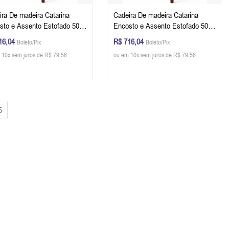
ira De madeira Catarina
Cadeira De madeira Catarina
sto e Assento Estofado 50 x
Encosto e Assento Estofado 50 x
58 cm (L x A x P) - Cor
84 x 58 cm (L x A x P) - Cor
16,04
R$ 716,04
Boleto/Pix
Boleto/Pix
anho Tecido Corino Caramelo
Castanho Tecido Linho 152B
 10x sem juros de R$ 79,56
ou em 10x sem juros de R$ 79,56
5