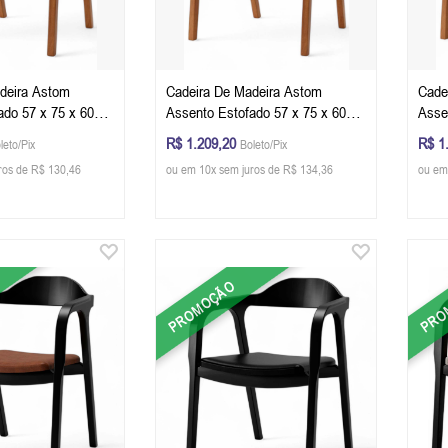
deira Astom
Cadeira De Madeira Astom
Cade
ado 57 x 75 x 60
Assento Estofado 57 x 75 x 60
Asse
) - Cor Champagne
cm (L x A x P) - Cor Champagne
cm (
R$ 1.209,20
R$ 1
leto/Pix
Boleto/Pix
Preto 22B
Tecido Linho 149A
Teci
ros de R$ 130,46
ou em 10x sem juros de R$ 134,36
ou em
PROMOÇÃO
PRO