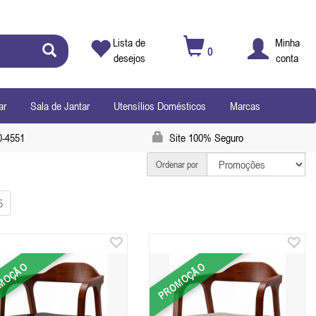
Lista de
Minha
0
desejos
conta
ar
Sala de Jantar
Utensílios Domésticos
Marcas
0-4551
Site 100% Seguro
Ordenar por
5
MOÇÃO
PROMOÇÃO