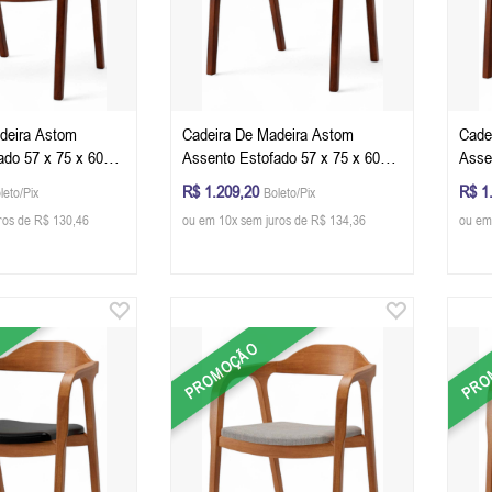
deira Astom
Cadeira De Madeira Astom
Cade
ado 57 x 75 x 60
Assento Estofado 57 x 75 x 60
Asse
 - Cor Castanho
cm (L x A x P) - Cor Castanho
cm (
R$ 1.209,20
R$ 1
leto/Pix
Boleto/Pix
152B
Tecido Linho 154A
Teci
ros de R$ 130,46
ou em 10x sem juros de R$ 134,36
ou em
PROMOÇÃO
PRO