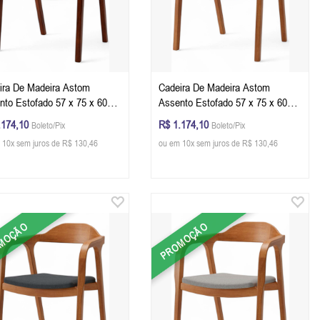
ira De Madeira Astom
Cadeira De Madeira Astom
nto Estofado 57 x 75 x 60
Assento Estofado 57 x 75 x 60
L x A x P) - Cor Castanho
cm (L x A x P) - Cor Champagne
.174,10
R$ 1.174,10
Boleto/Pix
Boleto/Pix
do Linho 87B
Tecido Corino Caramelo 133B
 10x sem juros de R$ 130,46
ou em 10x sem juros de R$ 130,46
MOÇÃO
PROMOÇÃO