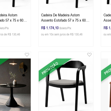
deira Astom
Cadeira De Madeira Astom
Cade
ado 57 x 75 x 60
Assento Estofado 57 x 75 x 60
Asse
 - Cor Preto Tecido
cm (L x A x P) - Cor Preto Tecido
cm (L
R$ 1.174,10
R$ 1
leto/Pix
Boleto/Pix
lo 133B
Corino Preto 22B
Linh
ros de R$ 130,46
ou em 10x sem juros de R$ 130,46
ou em
PROMOÇÃO
PRO