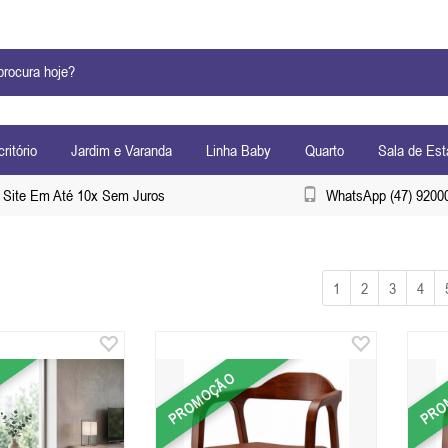
ritório
Jardim e Varanda
Linha Baby
Quarto
Sala de Est
Site Em Até 10x Sem Juros
WhatsApp (47) 9200
1
2
3
4
PROMOÇÃO
PRO