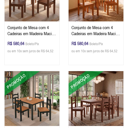
Conjunto de Mesa com 4
Conjunto de Mesa com 4
Cadeiras em Madeira Maciça
Cadeiras em Madeira Maciça
75 x 100 x 75 (A x L x P) cm
75 x 100 x 75 (A x L x P) cm
R$ 580,64
R$ 580,64
Boleto/Pix
Boleto/Pix
Cor Chocolate
Cor Mel
ou em 10x sem juros de R$ 64,52
ou em 10x sem juros de R$ 64,52
PROMOÇÃO
PROMOÇÃO