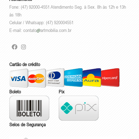
Fone: (47) 92000-4551 Atendimento Seg. à Sex. 8h às 12h e 13h
às 18h
Celular / Whatsapp: (47) 920004551
E-mail:
contato
artmobilia.com.br
Cartão de crédito
Boleto
Pix
Selos de Segurança