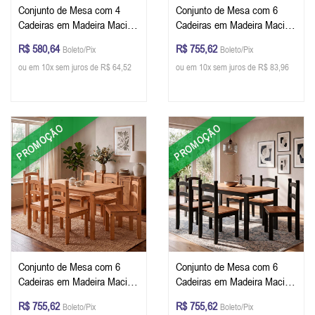
Conjunto de Mesa com 4
Conjunto de Mesa com 6
Cadeiras em Madeira Maciça
Cadeiras em Madeira Maciça
75 x 100 x 75 (A x L x P) cm
75 x 140 x 75 (A x L x P) cm
R$ 580,64
R$ 755,62
Boleto/Pix
Boleto/Pix
Cor Preto com Mel
Cor Chocolate
ou em 10x sem juros de R$ 64,52
ou em 10x sem juros de R$ 83,96
PROMOÇÃO
PROMOÇÃO
Conjunto de Mesa com 6
Conjunto de Mesa com 6
Cadeiras em Madeira Maciça
Cadeiras em Madeira Maciça
75 x 140 x 75 (A x L x P) cm
75 x 140 x 75 (A x L x P) cm
R$ 755,62
R$ 755,62
Boleto/Pix
Boleto/Pix
Cor Mel
Cor Preto Com Mel