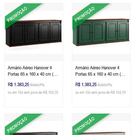
PROMOÇÃO
PROMOÇÃO
Armário Aéreo Hanover 4
Armário Aéreo Hanover 4
Portas 65 x 160 x 40 cm (A x
Portas 65 x 160 x 40 cm (A x
L x P) - Cor Preto - Imbuia
L x P) - Cor Verde Musgo -
R$ 1.383,25
R$ 1.383,25
Boleto/Pix
Boleto/Pix
Glazer
Imbuia Glazer
ou em 10x sem juros de R$ 153,70
ou em 10x sem juros de R$ 153,70
PROMOÇÃO
PROMOÇÃO