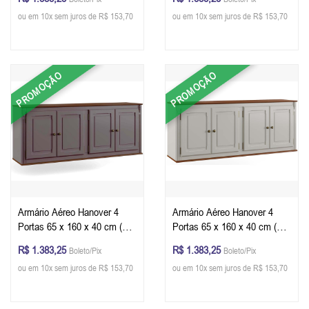
Imbuia Glazer
Glazer
ou em 10x sem juros de R$ 153,70
ou em 10x sem juros de R$ 153,70
PROMOÇÃO
PROMOÇÃO
Armário Aéreo Hanover 4
Armário Aéreo Hanover 4
Portas 65 x 160 x 40 cm (A x
Portas 65 x 160 x 40 cm (A x
L x P) - Cor Cinza Escuro -
L x P) - Cor Offwhite - Imbuia
R$ 1.383,25
R$ 1.383,25
Boleto/Pix
Boleto/Pix
Imbuia Glazer
Glazer
ou em 10x sem juros de R$ 153,70
ou em 10x sem juros de R$ 153,70