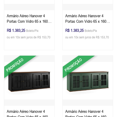
Armário Aéreo Hanover 4
Armário Aéreo Hanover 4
Portas Com Vidro 65 x 160 x
Portas Com Vidro 65 x 160 x
40 cm (A x L x P) - Cor Cinza
40 cm (A x L x P) - Cor
R$ 1.383,25
R$ 1.383,25
Boleto/Pix
Boleto/Pix
Escuro - Imbuia Glazer
Offwhite - Imbuia Glazer
ou em 10x sem juros de R$ 153,70
ou em 10x sem juros de R$ 153,70
PROMOÇÃO
PROMOÇÃO
Armário Aéreo Hanover 4
Armário Aéreo Hanover 4
Portas Com Vidro 65 x 160 x
Portas Com Vidro 65 x 160 x