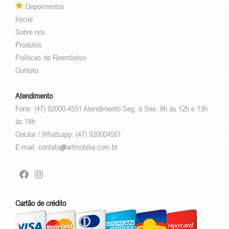
Depoimentos
Inicial
Sobre nós
Produtos
Políticas de Reembolso
Contato
Atendimento
Fone: (47) 92000-4551 Atendimento Seg. à Sex. 8h às 12h e 13h
às 18h
Celular / Whatsapp: (47) 920004551
E-mail:
contato
artmobilia.com.br
Cartão de crédito