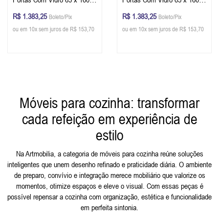
40 cm (A x L x P) - Cor Preto
40 cm (A x L x P) - Cor Verde
R$ 1.383,25
R$ 1.383,25
Boleto/Pix
Boleto/Pix
- Imbuia Glazer
Musgo - Imbuia Glazer
ou em 10x sem juros de R$ 153,70
ou em 10x sem juros de R$ 153,70
Móveis para cozinha: transformar
cada refeição em experiência de
estilo
Na Artmobilia, a categoria de móveis para cozinha reúne soluções
inteligentes que unem desenho refinado e praticidade diária. O ambiente
de preparo, convívio e integração merece mobiliário que valorize os
momentos, otimize espaços e eleve o visual. Com essas peças é
possível repensar a cozinha com organização, estética e funcionalidade
em perfeita sintonia.