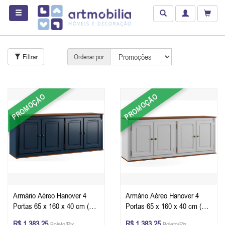
Filtrar
Ordenar por
PROMOÇÃO
PROMOÇÃO
Armário Aéreo Hanover 4
Armário Aéreo Hanover 4
Portas 65 x 160 x 40 cm (A x
Portas 65 x 160 x 40 cm (A x
L x P) - Cor Azul Petróleo -
L x P) - Cor Branco - Imbuia
R$ 1.383,25
R$ 1.383,25
Boleto/Pix
Boleto/Pix