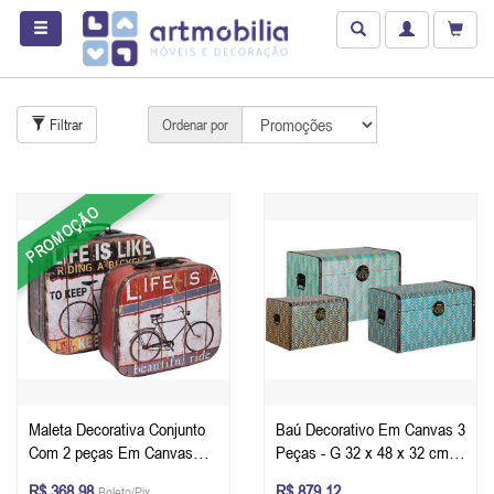
Filtrar
Ordenar por
PROMOÇÃO
Maleta Decorativa Conjunto
Baú Decorativo Em Canvas 3
Com 2 peças Em Canvas
Peças - G 32 x 48 x 32 cm -
Life Is Like Tamanho 33 x 29
M 27 x 42 x 26 cm - P 21 x
R$ 368,98
R$ 879,12
Boleto/Pix