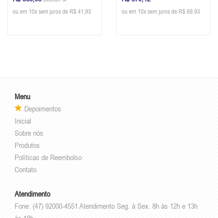
x 11 cm e 29 x 25 x 11 cm
36 x 22,5 cm (A x L x P)
ou em 10x sem juros de R$ 41,93
ou em 10x sem juros de R$ 69,93
Menu
Depoimentos
Inicial
Sobre nós
Produtos
Políticas de Reembolso
Contato
Atendimento
Fone: (47) 92000-4551 Atendimento Seg. à Sex. 8h às 12h e 13h
às 18h