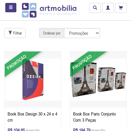
Filtrar
Ordenar por
PROMOÇÃO
PROMOÇÃO
Book Box Design 30 x 24 x 4
Book Box Paris Conjunto
cm
Com 3 Peças
R$ 104,65
R$ 184,79
Boleto/Pix
Boleto/Pix