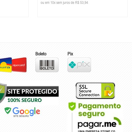
ou em 10x sem juros de R$ 53,94
Boleto
Pix