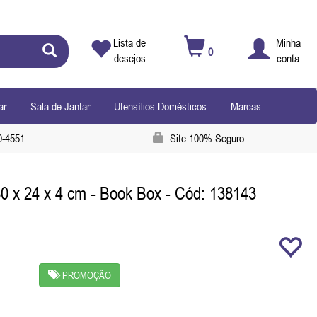
Lista de
Minha
0
desejos
conta
ar
Sala de Jantar
Utensílios Domésticos
Marcas
0-4551
Site 100% Seguro
30 x 24 x 4 cm - Book Box
- Cód: 138143
PROMOÇÃO