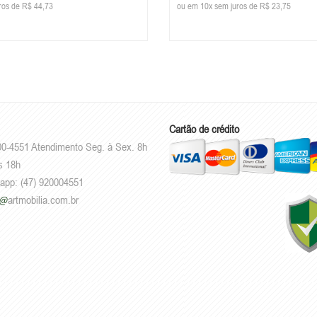
ros de R$ 44,73
ou em 10x sem juros de R$ 23,75
Cartão de crédito
00-4551 Atendimento Seg. à Sex. 8h
s 18h
sapp: (47) 920004551
artmobilia.com.br