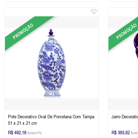
PROMOÇÃO
PROMOÇÃO
Pote Decorativo Oval De Porcelana Com Tampa
Jarro Decorati
51 x 21 x 21 cm
R$ 492,18
R$ 393,62
Boleto/Pix
Bole