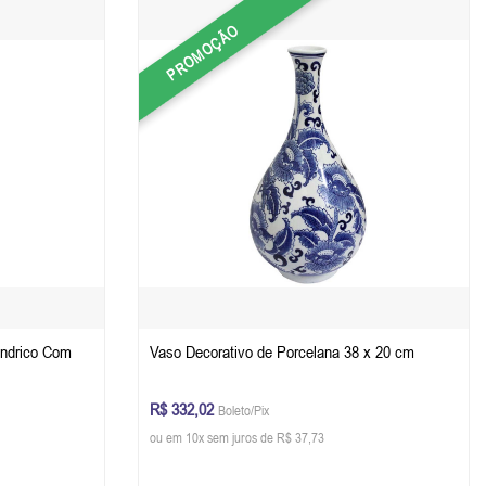
PROMOÇÃO
índrico Com
Vaso Decorativo de Porcelana 38 x 20 cm
R$ 332,02
Boleto/Pix
ou em 10x sem juros de R$ 37,73