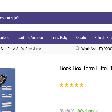
ritório
Jardim e Varanda
Linha Baby
Quarto
Sala de Est
Site Em Até 10x Sem Juros
WhatsApp (47) 9200
Book Box Torre Eiffel 
0
R$ 169,90
| 30% desconto