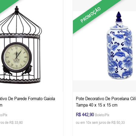
PROMOÇÃO
ativo De Parede Formato Gaiola
Pote Decorativo De Porcelana Cil
cm
Tampa 40 x 15 x 15 cm
R$ 442,90
to/Pix
Boleto/Pix
ros de R$ 33,80
ou em 10x sem juros de R$ 50,33