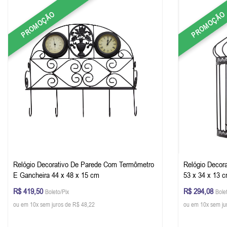
PROMOÇÃO
PROMOÇÃO
Relógio Decorativo De Parede Com Termômetro
Relógio Decor
E Gancheira 44 x 48 x 15 cm
53 x 34 x 13 
R$ 419,50
R$ 294,08
Boleto/Pix
Bole
ou em 10x sem juros de R$ 48,22
ou em 10x sem ju