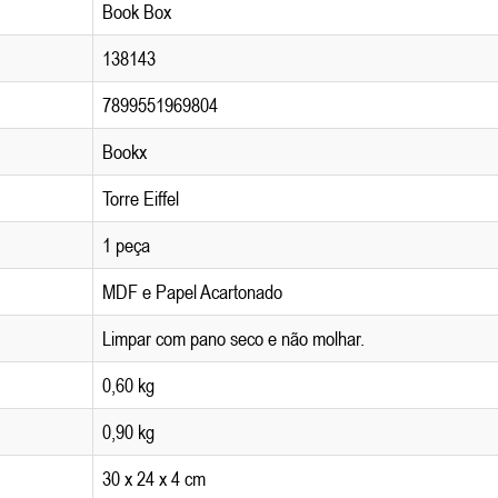
Book Box
138143
7899551969804
Bookx
Torre Eiffel
1 peça
MDF e Papel Acartonado
Limpar com pano seco e não molhar.
0,60 kg
0,90 kg
30 x 24 x 4 cm