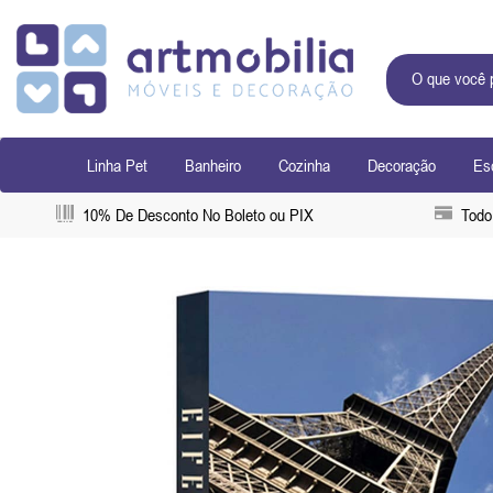
Linha Pet
Banheiro
Cozinha
Decoração
Esc
10% De Desconto No Boleto ou PIX
Todo 