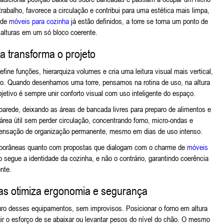
rabalho, favorece a circulação e contribui para uma estética mais limpa,
 de
móveis para cozinha
já estão definidos, a torre se torna um ponto de
alturas em um só bloco coerente.
a transforma o projeto
ne funções, hierarquiza volumes e cria uma leitura visual mais vertical,
do. Quando desenhamos uma torre, pensamos na rotina de uso, na altura
etivo é sempre unir conforto visual com uso inteligente do espaço.
ede, deixando as áreas de bancada livres para preparo de alimentos e
área útil sem perder circulação, concentrando forno, micro-ondas e
 sensação de organização permanente, mesmo em dias de uso intenso.
temporâneas quanto com propostas que dialogam com o charme de
móveis
 segue a identidade da cozinha, e não o contrário, garantindo coerência
nte.
as otimiza ergonomia e segurança
uro desses equipamentos, sem improvisos. Posicionar o forno em altura
gir o esforço de se abaixar ou levantar pesos do nível do chão. O mesmo