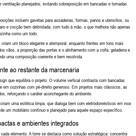
e ventilação planejados, evitando sobreposição em bancadas e tomadas
posições incluem gavetas para assadeiras, formas, panos e utensílios, ou
reparo e cocção bem delimitada, com tudo à mão, o que melhora não apenas
cozinha como um todo.
criam um bloco elegante e atemporal, enquanto frentes em tons mais
 vãos, a proporção das portas e o alinhamento com a coifa, geladeira e
riando uma composição coerente e bem resolvida.
uente ao restante da marcenaria
gn que equilibra o projeto. O volume vertical contrasta com bancadas
ente em cozinhas com pé-direito generoso. Em projetos mais clássicos, as
os, reforçando o caráter aconchegante do ambiente.
 criam uma estética limpa, que dialoga bem com eletrodomésticos em inox
 de um mobiliário contínuo e planejado para aquele espaço específico.
actas e ambientes integrados
cada elemento. A torre se destaca como solução estratégica: concentra