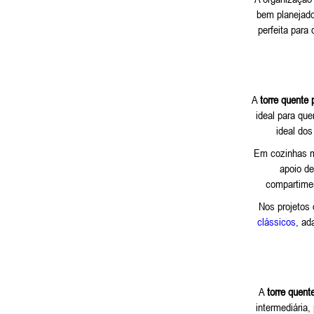
bem planejado,
perfeita para
A
torre quente 
ideal para qu
ideal dos
Em cozinhas m
apoio de
compartimen
Nos projetos
clássicos
, ad
A
torre quent
intermediária