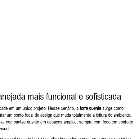
nejada mais funcional e sofisticada
dade em um único projeto. Nesse cenário, a
torre quente
surge como
iar um ponto focal de design que muda totalmente a leitura do ambiente.
inhas compactas quanto em espaços amplos, sempre com foco em conforto
isual.
radicional posição baixa ou sobre bancadas e passam a ocupar um nicho