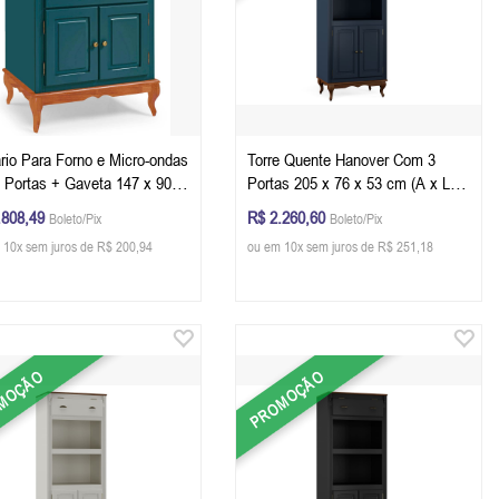
rio Para Forno e Micro-ondas
Torre Quente Hanover Com 3
 Portas + Gaveta 147 x 90 x
Portas 205 x 76 x 53 cm (A x L x
 (A x L x P) - Cor Verde
P) - Cor Azul Petróleo - Imbuia
.808,49
R$ 2.260,60
Boleto/Pix
Boleto/Pix
o - Imbuia Glazer
Glazer
 10x sem juros de R$ 200,94
ou em 10x sem juros de R$ 251,18
MOÇÃO
PROMOÇÃO