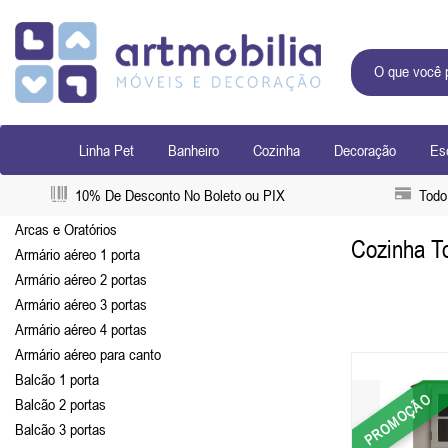
Linha Pet
Banheiro
Cozinha
Decoração
Esc
10% De Desconto No Boleto ou PIX
Todo 
Arcas e Oratórios
Cozinha T
Armário aéreo 1 porta
Armário aéreo 2 portas
Armário aéreo 3 portas
Armário aéreo 4 portas
Armário aéreo para canto
Balcão 1 porta
PROMOÇÃO
Balcão 2 portas
Balcão 3 portas