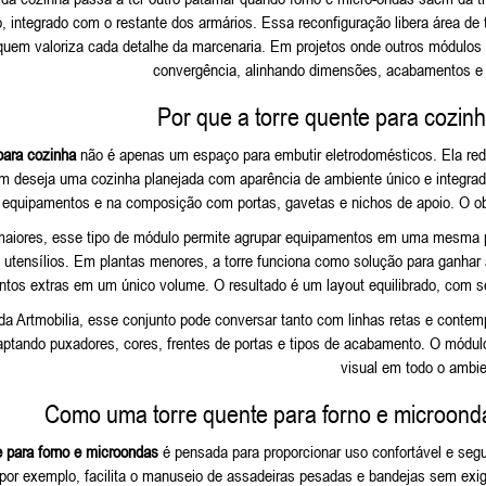
 integrado com o restante dos armários. Essa reconfiguração libera área de t
 quem valoriza cada detalhe da marcenaria. Em projetos onde outros módulos
convergência, alinhando dimensões, acabamentos e 
Por que a torre quente para cozinh
para cozinha
não é apenas um espaço para embutir eletrodomésticos. Ela redefi
em deseja uma cozinha planejada com aparência de ambiente único e integra
 equipamentos e na composição com portas, gavetas e nichos de apoio. O obj
aiores, esse tipo de módulo permite agrupar equipamentos em uma mesma par
 utensílios. Em plantas menores, a torre funciona como solução para ganhar 
tos extras em um único volume. O resultado é um layout equilibrado, com
 da Artmobilia, esse conjunto pode conversar tanto com linhas retas e con
aptando puxadores, cores, frentes de portas e tipos de acabamento. O módulo
visual em todo o ambie
Como uma torre quente para forno e microond
e para forno e microondas
é pensada para proporcionar uso confortável e seg
, por exemplo, facilita o manuseio de assadeiras pesadas e bandejas sem exi