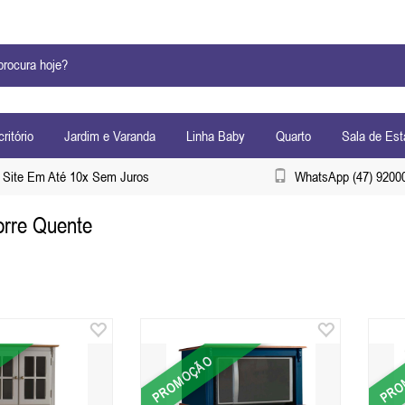
ritório
Jardim e Varanda
Linha Baby
Quarto
Sala de Est
Site Em Até 10x Sem Juros
WhatsApp (47) 9200
orre Quente
PROMOÇÃO
PRO