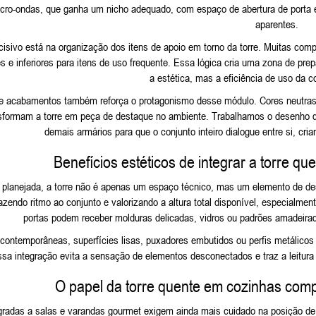
icro-ondas, que ganha um nicho adequado, com espaço de abertura de porta 
aparentes.
cisivo está na organização dos itens de apoio em torno da torre. Muitas com
es e inferiores para itens de uso frequente. Essa lógica cria uma zona de p
a estética, mas a eficiência de uso da 
e acabamentos também reforça o protagonismo desse módulo. Cores neutras 
sformam a torre em peça de destaque no ambiente. Trabalhamos o desenho dos
demais armários para que o conjunto inteiro dialogue entre si, c
Benefícios estéticos de integrar a torre q
lanejada, a torre não é apenas um espaço técnico, mas um elemento de desi
razendo ritmo ao conjunto e valorizando a altura total disponível, especialm
portas podem receber molduras delicadas, vidros ou padrões amadeirad
contemporâneas, superfícies lisas, puxadores embutidos ou perfis metálicos
ssa integração evita a sensação de elementos desconectados e traz a leitura
O papel da torre quente em cozinhas comp
gradas a salas e varandas gourmet exigem ainda mais cuidado na posição de 