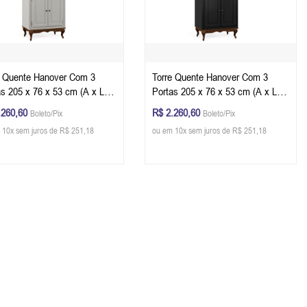
e Quente Hanover Com 3
Torre Quente Hanover Com 3
as 205 x 76 x 53 cm (A x L x
Portas 205 x 76 x 53 cm (A x L x
Cor Offwhite - Imbuia Glazer
P) - Cor Preto - Imbuia Glazer
.260,60
R$ 2.260,60
Boleto/Pix
Boleto/Pix
 10x sem juros de R$ 251,18
ou em 10x sem juros de R$ 251,18