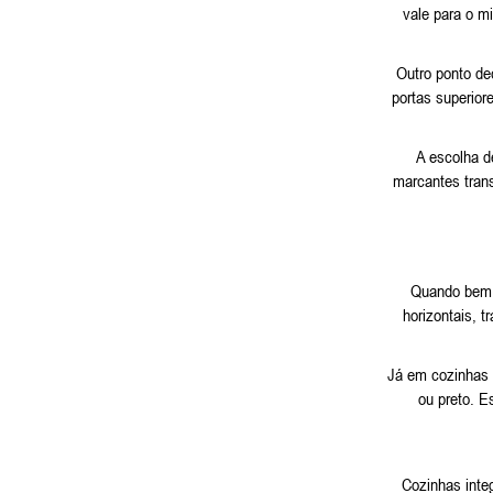
vale para o m
Outro ponto de
portas superior
A escolha d
marcantes tran
Quando bem p
horizontais, t
Já em cozinhas 
ou preto. E
Cozinhas inte