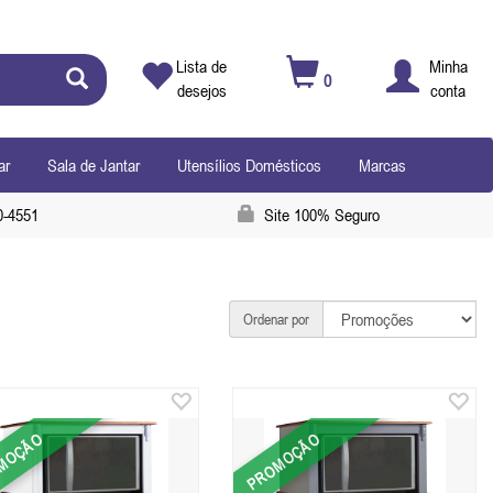
Lista de
Minha
0
desejos
conta
ar
Sala de Jantar
Utensílios Domésticos
Marcas
0-4551
Site 100% Seguro
Ordenar por
MOÇÃO
PROMOÇÃO