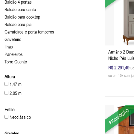
Balcão 4 portas
Balcão para canto
Balcão para cooktop
Balcão para pia
Garrafeiros e porta temperos
Gaveteiro
Ilhas
Armário 2 Dua
Paneleiros
Nicho Pés Luís XV 20
Torre Quente
401 cm (A x L 
R$ 2.291,49
Bo
Personalizável
ou em 10x sem ju
Altura
1,47 m
2,05 m
Estilo
PROMOÇÃO
Neoclássico
Gavetas