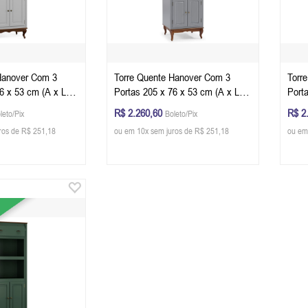
Hanover Com 3
Torre Quente Hanover Com 3
Torr
6 x 53 cm (A x L x
Portas 205 x 76 x 53 cm (A x L x
Port
o - Imbuia Glazer
P) - Cor Cinza Escuro - Imbuia
P) - 
R$ 2.260,60
R$ 2
leto/Pix
Boleto/Pix
Glazer
ros de R$ 251,18
ou em 10x sem juros de R$ 251,18
ou em