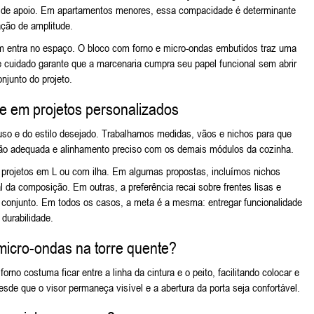
s de apoio. Em apartamentos menores, essa compacidade é determinante
ação de amplitude.
 entra no espaço. O bloco com forno e micro-ondas embutidos traz uma
sse cuidado garante que a marcenaria cumpra seu papel funcional sem abrir
junto do projeto.
e em projetos personalizados
e uso e do estilo desejado. Trabalhamos medidas, vãos e nichos para que
ção adequada e alinhamento preciso com os demais módulos da cozinha.
té projetos em L ou com ilha. Em algumas propostas, incluímos nichos
al da composição. Em outras, a preferência recai sobre frentes lisas e
do conjunto. Em todos os casos, a meta é a mesma: entregar funcionalidade
 durabilidade.
e micro-ondas na torre quente?
rno costuma ficar entre a linha da cintura e o peito, facilitando colocar e
sde que o visor permaneça visível e a abertura da porta seja confortável.