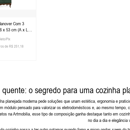
Hanover Com 3
6 x 53 cm (A x L x
 Musgo - Imbuia
leto/Pix
ros de R$ 251,18
e quente: o segredo para uma cozinha pla
ha planejada moderna pede soluções que unam estética, ergonomia e pratici
um módulo pensado para valorizar os eletrodomésticos e, ao mesmo tempo, cr
etos na Artmobilia, esse tipo de composição ganha destaque tanto em coz
no dia a dia e elegância v
 da cozinha passa a ter outro patamar quando forno e micro-ondas saem da t