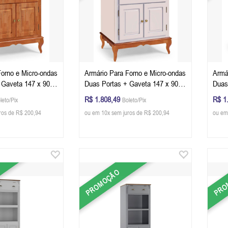
Forno e Micro-ondas
Armário Para Forno e Micro-ondas
Armá
 Gaveta 147 x 90 x
Duas Portas + Gaveta 147 x 90 x
Duas
 P) - Cor Imbuia
53 cm (A x L x P) - Cor Offwhite -
53 cm
R$ 1.808,49
R$ 1
leto/Pix
Boleto/Pix
Imbuia Glazer
Musg
ros de R$ 200,94
ou em 10x sem juros de R$ 200,94
ou em
PROMOÇÃO
PRO