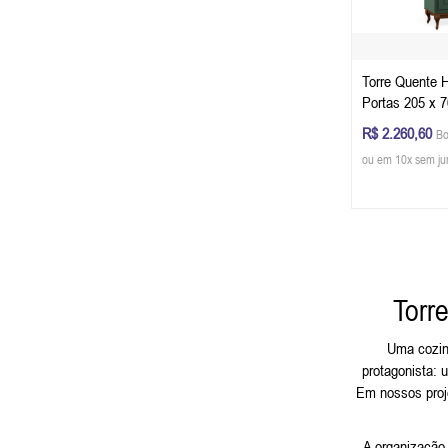
Torre Quente 
Portas 205 x 7
P) - Cor Verde
R$ 2.260,60
Bo
Glazer
ou em 10x sem ju
Torr
Uma cozin
protagonista: 
Em nossos proj
A organização