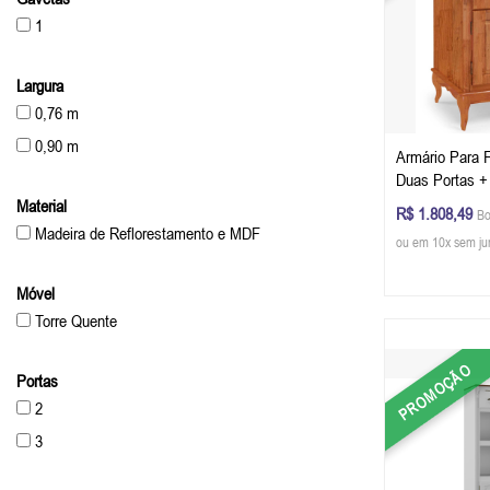
1
Largura
0,76 m
0,90 m
Armário Para 
Duas Portas +
53 cm (A x L x
Material
R$ 1.808,49
Bo
Glazer
Madeira de Reflorestamento e MDF
ou em 10x sem ju
Móvel
Torre Quente
PROMOÇÃO
Portas
2
3