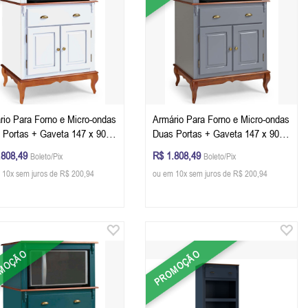
rio Para Forno e Micro-ondas
Armário Para Forno e Micro-ondas
 Portas + Gaveta 147 x 90 x
Duas Portas + Gaveta 147 x 90 x
 (A x L x P) - Cor Branco -
53 cm (A x L x P) - Cor Cinza
.808,49
R$ 1.808,49
Boleto/Pix
Boleto/Pix
ia Glazer
Escuro - Imbuia Glazer
 10x sem juros de R$ 200,94
ou em 10x sem juros de R$ 200,94
MOÇÃO
PROMOÇÃO