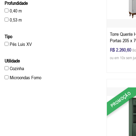
Profundidade
0,40 m
0,53 m
Torre Quente 
Tipo
Portas 205 x 7
Pés Luis XV
P) - Cor Branc
R$ 2.260,60
Bo
ou em 10x sem ju
Utilidade
Cozinha
Microondas Forno
PROMOÇÃO