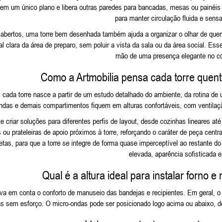
em um único plano e libera outras paredes para bancadas, mesas ou painéi
para manter circulação fluida e sens
abertos, uma torre bem desenhada também ajuda a organizar o olhar de quem
ual clara da área de preparo, sem poluir a vista da sala ou da área social. E
mão de uma presença elegante no con
Como a Artmobilia pensa cada torre quent
, cada torre nasce a partir de um estudo detalhado do ambiente, da rotina d
ondas e demais compartimentos fiquem em alturas confortáveis, com ventila
te criar soluções para diferentes perfis de layout, desde cozinhas lineares a
 ou prateleiras de apoio próximos à torre, reforçando o caráter de peça centr
retas, para que a torre se integre de forma quase imperceptível ao restante 
elevada, aparência sofisticada e
Qual é a altura ideal para instalar forno 
leva em conta o conforto de manuseio das bandejas e recipientes. Em geral, o fo
ras sem esforço. O micro-ondas pode ser posicionado logo acima ou abaixo, de