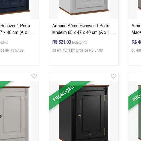
 Hanover 1 Porta
Armário Aéreo Hanover 1 Porta
Armá
7 x 40 cm (A x L x
Madeira 65 x 47 x 40 cm (A x L x
Made
Petróleo - Imbuia
P) - Cor Branco - Imbuia Glazer
P) - 
R$ 521,03
R$ 4
to/Pix
Boleto/Pix
Glaz
ros de R$ 57,89
ou em 10x sem juros de R$ 57,89
ou em
PROMOÇÃO
PRO