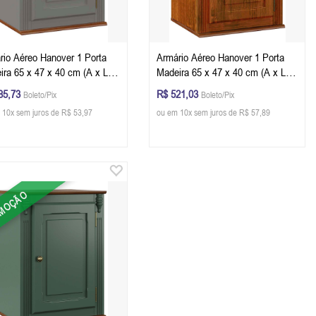
rio Aéreo Hanover 1 Porta
Armário Aéreo Hanover 1 Porta
ira 65 x 47 x 40 cm (A x L x
Madeira 65 x 47 x 40 cm (A x L x
Cor Cinza Escuro - Imbuia
P) - Cor Imbuia Glazer
85,73
R$ 521,03
Boleto/Pix
Boleto/Pix
er
 10x sem juros de R$ 53,97
ou em 10x sem juros de R$ 57,89
MOÇÃO