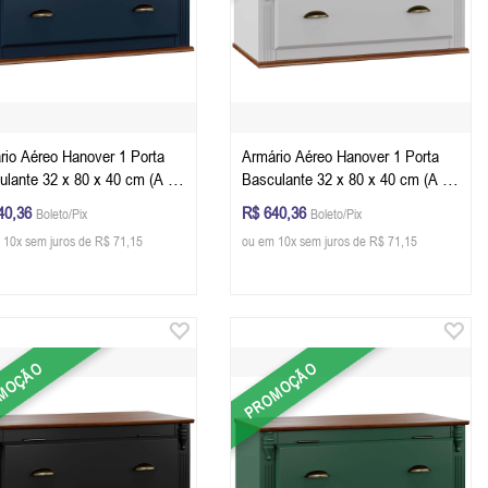
rio Aéreo Hanover 1 Porta
Armário Aéreo Hanover 1 Porta
ulante 32 x 80 x 40 cm (A x
Basculante 32 x 80 x 40 cm (A x
) - Cor Azul Petróleo - Imbuia
L x P) - Cor Branco - Imbuia
40,36
R$ 640,36
Boleto/Pix
Boleto/Pix
er
Glazer
 10x sem juros de R$ 71,15
ou em 10x sem juros de R$ 71,15
MOÇÃO
PROMOÇÃO