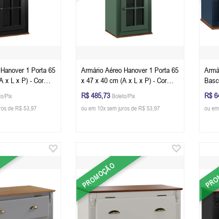
 Hanover 1 Porta 65
Armário Aéreo Hanover 1 Porta 65
Armá
A x L x P) - Cor
x 47 x 40 cm (A x L x P) - Cor
Basc
 Glazer
Verde Musgo - Imbuia Glazer
L x P
R$ 485,73
R$ 6
to/Pix
Boleto/Pix
Glaz
ros de R$ 53,97
ou em 10x sem juros de R$ 53,97
ou em
PROMOÇÃO
PRO