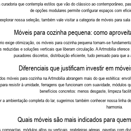
curadoria que contempla estilos que vão do clássico ao contemporâneo, pass
de opções modulares permite configurar espaços com eficiê
explorar nossa seleção, também vale visitar a categoria de
móveis para sala 
Móveis para cozinha pequena: como aproveita
io exige otimização, os móveis para cozinha pequena tornam‑se fundamenta
s reduzidas e soluções verticais que liberam circulação. A Artmobilia oferec
puxadores discretos, distribuição eficiente, tudo pensado para que 
Diferenciais que justificam investir em móve
 dos móveis para cozinha na Artmobilia abrangem mais do que estética: env
para resistir à umidade, ferragens que funcionam com suavidade, módulos que
benefícios concretos: menos desgaste, limpeza facili
er a ambientação completa do lar, sugerimos também conhecer nossa linha d
harmonia.
Quais móveis são mais indicados para que
 compactas, módulos altos ou verticais, prateleiras aéreas, gavetas com di