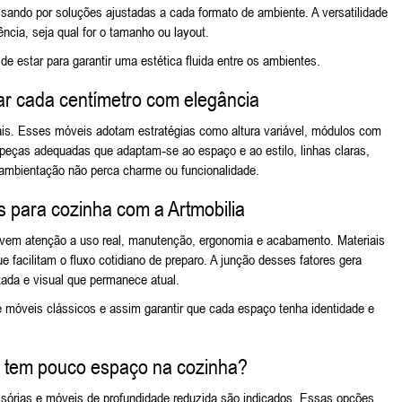
ando por soluções ajustadas a cada formato de ambiente. A versatilidade
ncia, seja qual for o tamanho ou layout.
de estar
para garantir uma estética fluida entre os ambientes.
r cada centímetro com elegância
is. Esses móveis adotam estratégias como altura variável, módulos com
e peças adequadas que adaptam‑se ao espaço e ao estilo, linhas claras,
a ambientação não perca charme ou funcionalidade.
is para cozinha com a Artmobilia
olvem atenção a uso real, manutenção, ergonomia e acabamento. Materiais
 facilitam o fluxo cotidiano de preparo. A junção desses fatores gera
tada e visual que permanece atual.
e
móveis clássicos
e assim garantir que cada espaço tenha identidade e
m tem pouco espaço na cozinha?
visórias e móveis de profundidade reduzida são indicados. Essas opções