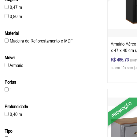
0,47 m
0,80 m
Material
Madeira de Reflorestamento e MDF
Armário Aéreo
x 47 x 40 cm (
Preto - Imbuia
Móvel
R$ 485,73
Bole
Armário
ou em 10x sem ju
Portas
1
PROMOÇÃO
Profundidade
0,40 m
Tipo