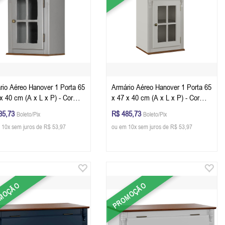
rio Aéreo Hanover 1 Porta 65
Armário Aéreo Hanover 1 Porta 65
x 40 cm (A x L x P) - Cor
x 47 x 40 cm (A x L x P) - Cor
a Escuro - Imbuia Glazer
Offwhite - Imbuia Glazer
85,73
R$ 485,73
Boleto/Pix
Boleto/Pix
 10x sem juros de R$ 53,97
ou em 10x sem juros de R$ 53,97
MOÇÃO
PROMOÇÃO