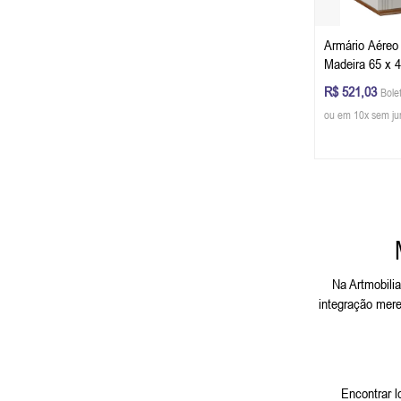
Armário Aéreo
Madeira 65 x 4
P) - Cor Offwh
R$ 521,03
Bole
ou em 10x sem ju
Na Artmobilia
integração mere
Encontrar 