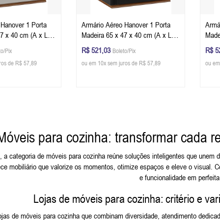
 Hanover 1 Porta
Armário Aéreo Hanover 1 Porta
Armá
7 x 40 cm (A x L x
Madeira 65 x 47 x 40 cm (A x L x
Made
ite - Imbuia Glazer
P) - Cor Preto - Imbuia Glazer
P) -
R$ 521,03
R$ 5
to/Pix
Boleto/Pix
Glaz
ros de R$ 57,89
ou em 10x sem juros de R$ 57,89
ou em
Móveis para cozinha: transformar cada re
, a categoria de móveis para cozinha reúne soluções inteligentes que unem d
ce mobiliário que valorize os momentos, otimize espaços e eleve o visual. 
e funcionalidade em perfeita
Lojas de móveis para cozinha: critério e va
lojas de móveis para cozinha que combinam diversidade, atendimento dedicad