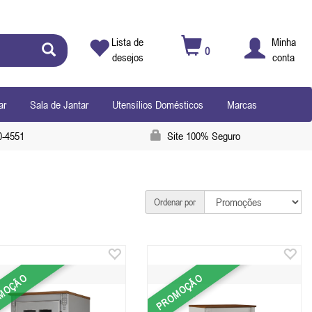
Lista de
Minha
0
desejos
conta
ar
Sala de Jantar
Utensílios Domésticos
Marcas
0-4551
Site 100% Seguro
Ordenar por
MOÇÃO
PROMOÇÃO