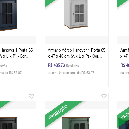
 Hanover 1 Porta 65
Armário Aéreo Hanover 1 Porta 65
Armá
A x L x P) - Cor
x 47 x 40 cm (A x L x P) - Cor
x 47 
- Imbuia Glazer
Branco - Imbuia Glazer
Cinz
R$ 485,73
R$ 4
to/Pix
Boleto/Pix
ros de R$ 53,97
ou em 10x sem juros de R$ 53,97
ou em
PROMOÇÃO
PRO