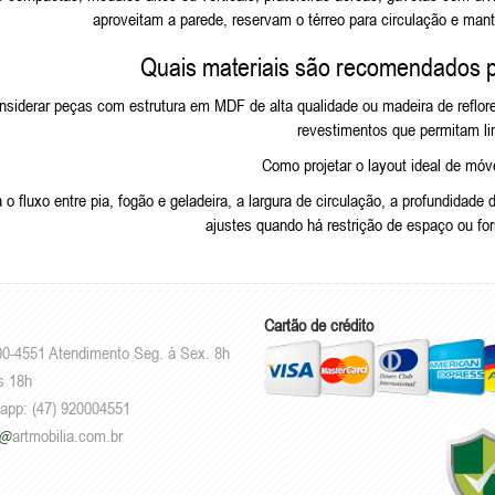
aproveitam a parede, reservam o térreo para circulação e man
Quais materiais são recomendados 
nsiderar peças com estrutura em MDF de alta qualidade ou madeira de reflo
revestimentos que permitam li
Como projetar o layout ideal de móv
o fluxo entre pia, fogão e geladeira, a largura de circulação, a profundidade
ajustes quando há restrição de espaço ou fo
Cartão de crédito
00-4551 Atendimento Seg. à Sex. 8h
s 18h
sapp: (47) 920004551
artmobilia.com.br