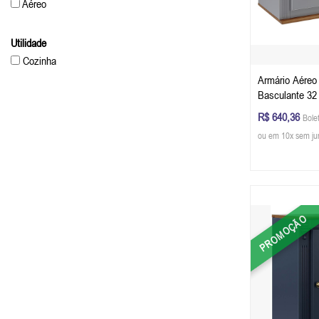
Aéreo
Utilidade
Cozinha
Armário Aéreo
Basculante 32
L x P) - Cor C
R$ 640,36
Bole
Glazer
ou em 10x sem ju
PROMOÇÃO