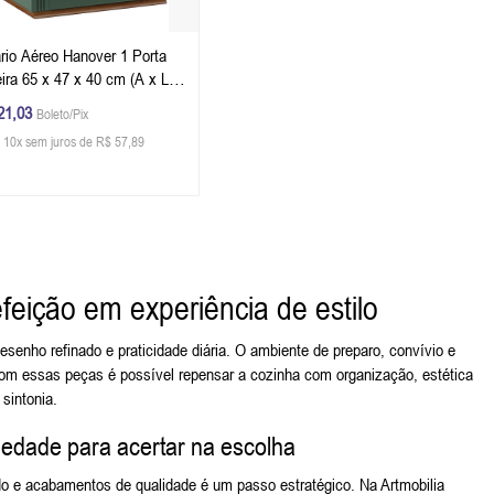
rio Aéreo Hanover 1 Porta
ira 65 x 47 x 40 cm (A x L x
 Cor Verde Musgo - Imbuia
21,03
Boleto/Pix
er
 10x sem juros de R$ 57,89
feição em experiência de estilo
esenho refinado e praticidade diária. O ambiente de preparo, convívio e
Com essas peças é possível repensar a cozinha com organização, estética
 sintonia.
riedade para acertar na escolha
o e acabamentos de qualidade é um passo estratégico. Na Artmobilia