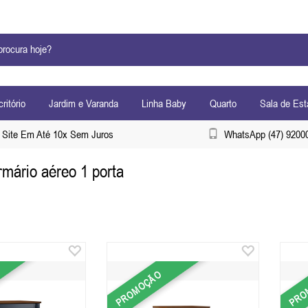
ritório
Jardim e Varanda
Linha Baby
Quarto
Sala de Est
Site Em Até 10x Sem Juros
WhatsApp (47) 9200
mário aéreo 1 porta
PROMOÇÃO
PRO