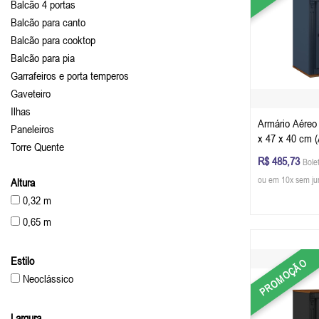
Balcão 4 portas
Balcão para canto
Balcão para cooktop
Balcão para pia
Garrafeiros e porta temperos
Gaveteiro
Ilhas
Armário Aéreo
Paneleiros
x 47 x 40 cm (
Torre Quente
Azul Petróleo 
R$ 485,73
Bole
ou em 10x sem ju
Altura
0,32 m
0,65 m
Estilo
PROMOÇÃO
Neoclássico
Largura