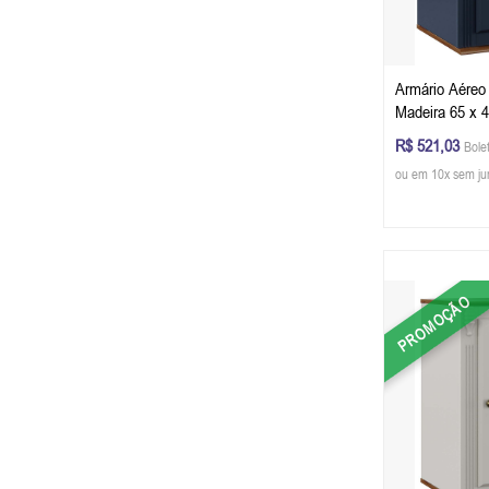
Armário Aéreo
Madeira 65 x 4
P) - Cor Azul 
R$ 521,03
Bole
Glazer
ou em 10x sem ju
PROMOÇÃO