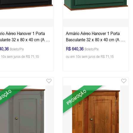
rio Aéreo Hanover 1 Porta
Armário Aéreo Hanover 1 Porta
ulante 32 x 80 x 40 cm (A x
Basculante 32 x 80 x 40 cm (A x
) - Cor Preto - Imbuia Glazer
L x P) - Cor Verde Musgo - Imbuia
40,36
R$ 640,36
Boleto/Pix
Boleto/Pix
Glazer
 10x sem juros de R$ 71,15
ou em 10x sem juros de R$ 71,15
MOÇÃO
PROMOÇÃO