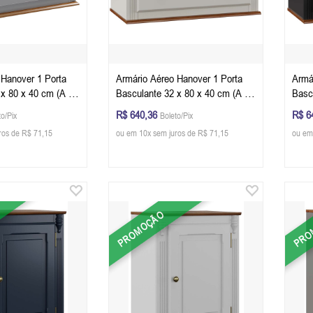
 Hanover 1 Porta
Armário Aéreo Hanover 1 Porta
Armá
 x 80 x 40 cm (A x
Basculante 32 x 80 x 40 cm (A x
Basc
inza Escuro - Imbuia
L x P) - Cor Offwhite - Imbuia
L x P
R$ 640,36
R$ 6
to/Pix
Boleto/Pix
Glazer
ros de R$ 71,15
ou em 10x sem juros de R$ 71,15
ou em
PROMOÇÃO
PRO