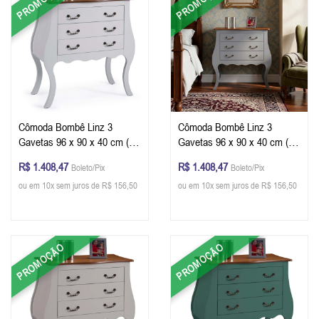
PROMOÇÃO
PROMOÇÃO
Cômoda Bombê Linz 3
Cômoda Bombê Linz 3
Gavetas 96 x 90 x 40 cm (A
Gavetas 96 x 90 x 40 cm (A
x L x P) - Cor Branco -
x L x P) - Cor Cinza Escuro -
R$ 1.408,47
R$ 1.408,47
Boleto/Pix
Boleto/Pix
Imbuia Glazer
Imbuia Glazer
ou em 10x sem juros de R$ 156,50
ou em 10x sem juros de R$ 156,50
PROMOÇÃO
PROMOÇÃO