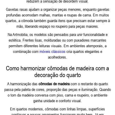
reduzem a sensação de desordem visual.
Gavetas rasas ajudam a organizar peças menores, enquanto gavetas
profundas acomodam malhas, mantas e roupas de cama. Em muitos
quartos, a cômoda também guarda itens que precisam estar sempre à
mão, liberando espaço no roupeiro para peças maiores.
Na Artmobilia, os modelos são pensados para unir funcionalidade e
estética. Frentes lisas, molduradas ou com puxadores marcantes
permitem diferentes leituras visuais. Em ambientes atemporais, a
combinação com
móveis clássicos
cria quartos elegantes e
acolhedores.
Como harmonizar cômodas de madeira com a
decoração do quarto
A harmonização das
cômodas de madeira
com o restante do quarto
passa pela paleta de cores, proporção das peças e iluminação. Quando
o tom da madeira conversa com piso, cama e roupeiro, o ambiente
ganha unidade e conforto visual.
Em quartos modernos, cômodas com linhas limpas, superfícies
contínuas e poucos ornamentos funcionam muito bem. Já em