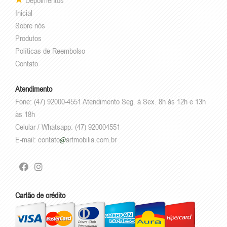
Inicial
Sobre nós
Produtos
Políticas de Reembolso
Contato
Atendimento
Fone: (47) 92000-4551 Atendimento Seg. à Sex. 8h às 12h e 13h
às 18h
Celular / Whatsapp: (47) 920004551
E-mail:
contato
artmobilia.com.br
Cartão de crédito