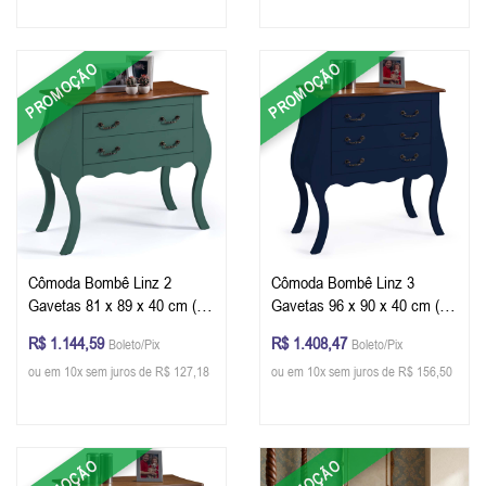
PROMOÇÃO
PROMOÇÃO
Cômoda Bombê Linz 2
Cômoda Bombê Linz 3
Gavetas 81 x 89 x 40 cm (A
Gavetas 96 x 90 x 40 cm (A
x L x P) - Cor Verde Musgo -
x L x P) - Cor Azul Petróleo -
R$ 1.144,59
R$ 1.408,47
Boleto/Pix
Boleto/Pix
Imbuia Glazer
Imbuia Glazer
ou em 10x sem juros de R$ 127,18
ou em 10x sem juros de R$ 156,50