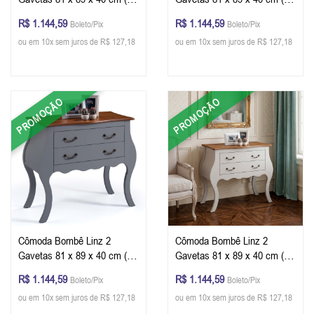
x L x P) - Cor Azul Petróleo -
x L x P) - Cor Branco -
R$ 1.144,59
R$ 1.144,59
Boleto/Pix
Boleto/Pix
Imbuia Glazer
Imbuia Glazer
ou em 10x sem juros de R$ 127,18
ou em 10x sem juros de R$ 127,18
PROMOÇÃO
PROMOÇÃO
Cômoda Bombê Linz 2
Cômoda Bombê Linz 2
Gavetas 81 x 89 x 40 cm (A
Gavetas 81 x 89 x 40 cm (A
x L x P) - Cor Cinza Escuro -
x L x P) - Cor Offwhite -
R$ 1.144,59
R$ 1.144,59
Boleto/Pix
Boleto/Pix
Imbuia Glazer
Imbuia Glazer
ou em 10x sem juros de R$ 127,18
ou em 10x sem juros de R$ 127,18