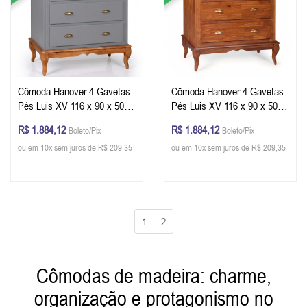
Cômoda Hanover 4 Gavetas
Cômoda Hanover 4 Gavetas
Pés Luis XV 116 x 90 x 50
Pés Luis XV 116 x 90 x 50
cm (A x L x P) - Cor Cinza
cm (A x L x P) - Cor Imbuia
R$ 1.884,12
R$ 1.884,12
Boleto/Pix
Boleto/Pix
Escuro/Imbuia Glazer
Glazer
ou em 10x sem juros de R$ 209,35
ou em 10x sem juros de R$ 209,35
1
2
Cômodas de madeira: charme,
organização e protagonismo no