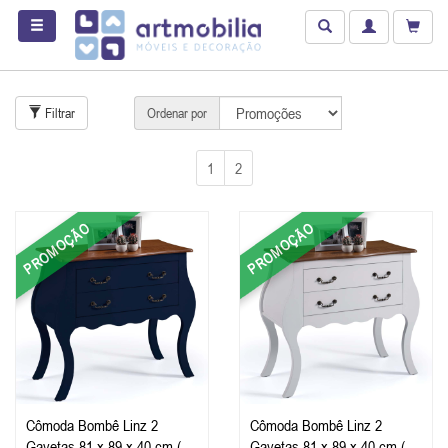
Filtrar
Ordenar por
1
2
PROMOÇÃO
PROMOÇÃO
Cômoda Bombê Linz 2
Cômoda Bombê Linz 2
Gavetas 81 x 89 x 40 cm (A
Gavetas 81 x 89 x 40 cm (A