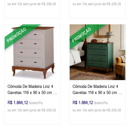
ou em 10x sem juros de R$ 209,35
ou em 10x sem juros de R$ 209,35
PROMOÇÃO
PROMOÇÃO
Cômoda De Madeira Linz 4
Cômoda De Madeira Linz 4
Gavetas 116 x 90 x 50 cm -
Gavetas 116 x 90 x 50 cm -
Cor Offwhite - Imbuia Glazer
Cor Verde Musgo - Imbuia
R$ 1.884,12
R$ 1.884,12
Boleto/Pix
Boleto/Pix
Glazer
ou em 10x sem juros de R$ 209,35
ou em 10x sem juros de R$ 209,35