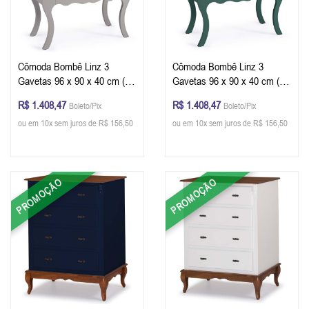
Cômoda Bombê Linz 3
Cômoda Bombê Linz 3
Gavetas 96 x 90 x 40 cm (A
Gavetas 96 x 90 x 40 cm (A
x L x P) - Cor Offwhite -
x L x P) - Cor Verde Musgo -
R$ 1.408,47
R$ 1.408,47
Boleto/Pix
Boleto/Pix
Imbuia Glazer
Imbuia Glazer
ou em 10x sem juros de R$ 156,50
ou em 10x sem juros de R$ 156,50
PROMOÇÃO
PROMOÇÃO