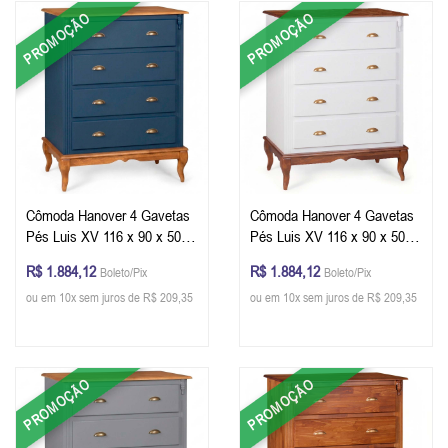
PROMOÇÃO
PROMOÇÃO
Cômoda Hanover 4 Gavetas
Cômoda Hanover 4 Gavetas
Pés Luis XV 116 x 90 x 50
Pés Luis XV 116 x 90 x 50
cm (A x L x P) - Cor Azul
cm (A x L x P) - Cor
R$ 1.884,12
R$ 1.884,12
Boleto/Pix
Boleto/Pix
Petróleo/Imbuia Glazer
Branco/Imbuia Glazer
ou em 10x sem juros de R$ 209,35
ou em 10x sem juros de R$ 209,35
PROMOÇÃO
PROMOÇÃO