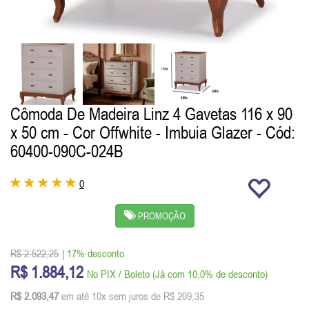
Cômoda De Madeira Linz 4 Gavetas 116 x 90
x 50 cm - Cor Offwhite - Imbuia Glazer
- Cód:
60400-090C-024B
0
PROMOÇÃO
R$ 2.522,25
| 17% desconto
R$ 1.884,12
No PIX / Boleto (Já com 10,0% de desconto)
R$ 2.093,47
em até 10x sem juros de R$ 209,35