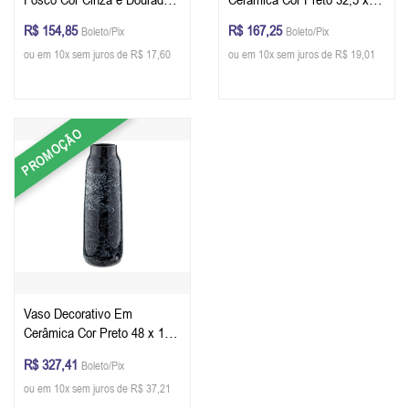
30 x 14,5 cm
14,5 cm
R$ 154,85
R$ 167,25
Boleto/Pix
Boleto/Pix
ou em 10x sem juros de R$ 17,60
ou em 10x sem juros de R$ 19,01
PROMOÇÃO
Vaso Decorativo Em
Cerâmica Cor Preto 48 x 16,5
cm
R$ 327,41
Boleto/Pix
ou em 10x sem juros de R$ 37,21