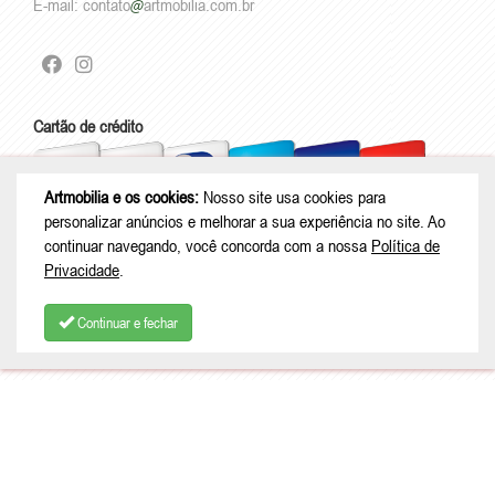
E-mail:
contato
artmobilia.com.br
Cartão de crédito
Artmobilia e os cookies:
Nosso site usa cookies para
personalizar anúncios e melhorar a sua experiência no site. Ao
Boleto
Pix
continuar navegando, você concorda com a nossa
Política de
Privacidade
.
Continuar e fechar
Selos de Segurança