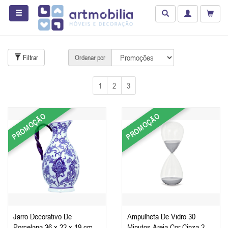
Filtrar
Ordenar por
1
2
3
PROMOÇÃO
PROMOÇÃO
Jarro Decorativo De
Ampulheta De Vidro 30
Porcelana 36 x 22 x 19 cm
Minutos Areia Cor Cinza 20 x