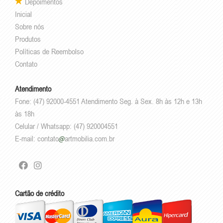
Depoimentos
Inicial
Sobre nós
Produtos
Políticas de Reembolso
Contato
Atendimento
Fone: (47) 92000-4551 Atendimento Seg. à Sex. 8h às 12h e 13h
às 18h
Celular / Whatsapp: (47) 920004551
E-mail:
contato
artmobilia.com.br
Cartão de crédito