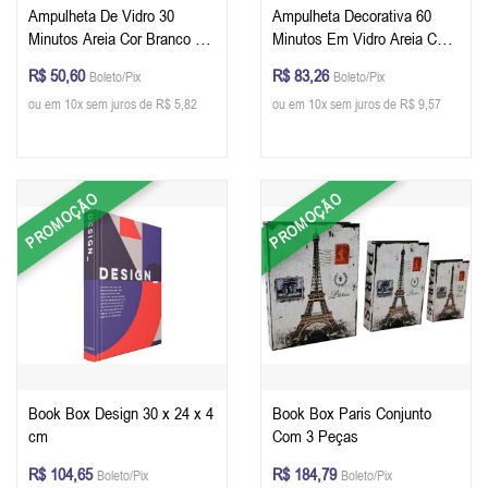
Ampulheta De Vidro 30
Ampulheta Decorativa 60
Minutos Areia Cor Branco 20
Minutos Em Vidro Areia Cor
x 8 cm (A x Ø)
Branco 24,5 x 9 cm (A x Ø)
R$ 50,60
R$ 83,26
Boleto/Pix
Boleto/Pix
ou em 10x sem juros de R$ 5,82
ou em 10x sem juros de R$ 9,57
PROMOÇÃO
PROMOÇÃO
Book Box Design 30 x 24 x 4
Book Box Paris Conjunto
cm
Com 3 Peças
R$ 104,65
R$ 184,79
Boleto/Pix
Boleto/Pix