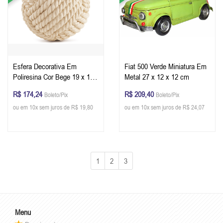
Esfera Decorativa Em
Fiat 500 Verde Miniatura Em
Poliresina Cor Bege 19 x 19
Metal 27 x 12 x 12 cm
cm (AxØ)
R$ 174,24
R$ 209,40
Boleto/Pix
Boleto/Pix
ou em 10x sem juros de R$ 19,80
ou em 10x sem juros de R$ 24,07
1
2
3
Menu