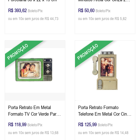
8 cm (A x Ø)
R$ 393,62
R$ 50,60
Boleto/Pix
Boleto/Pix
ou em 10x sem juros de R$ 44,73
ou em 10x sem juros de R$ 5,82
PROMOÇÃO
PROMOÇÃO
Porta Retrato Em Metal
Porta Retrato Formato
Formato TV Cor Verde Para
Telefone Em Metal Cor Cinza
Foto 12 x 9 Tamanho 33 x 21
Para Foto 17 x 13 Tamanho
R$ 118,99
R$ 125,99
Boleto/Pix
Boleto/Pix
x 3 cm
33 x 21 x 3 cm
ou em 10x sem juros de R$ 13,68
ou em 10x sem juros de R$ 14,48