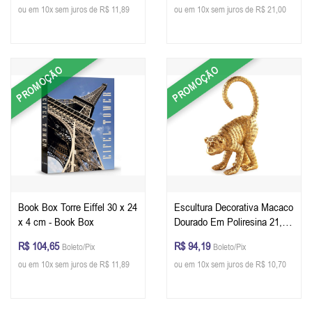
ou em 10x sem juros de R$ 11,89
ou em 10x sem juros de R$ 21,00
PROMOÇÃO
PROMOÇÃO
Book Box Torre Eiffel 30 x 24
Escultura Decorativa Macaco
x 4 cm - Book Box
Dourado Em Poliresina 21,5
x 8 x 15 cm (AxLxP)
R$ 104,65
R$ 94,19
Boleto/Pix
Boleto/Pix
ou em 10x sem juros de R$ 11,89
ou em 10x sem juros de R$ 10,70