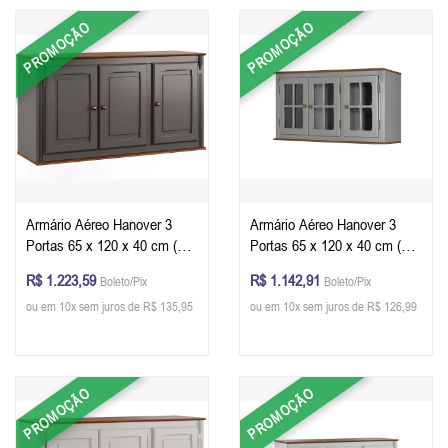
PROMOÇÃO
PROMOÇÃO
Armário Aéreo Hanover 3
Armário Aéreo Hanover 3
Portas 65 x 120 x 40 cm (A x
Portas 65 x 120 x 40 cm (A x
L x P) - Cor Cinza Escuro -
L x P) - Cor Cinza Escuro -
R$ 1.223,59
R$ 1.142,91
Boleto/Pix
Boleto/Pix
Imbuia Glazer
Imbuia Glazer
ou em 10x sem juros de R$ 135,95
ou em 10x sem juros de R$ 126,99
PROMOÇÃO
PROMOÇÃO