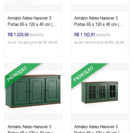
Armário Aéreo Hanover 3
Armário Aéreo Hanover 3
Portas 65 x 120 x 40 cm (A x
Portas 65 x 120 x 40 cm (A x
L x P) - Cor Preto - Imbuia
L x P) - Cor Preto - Imbuia
R$ 1.223,59
R$ 1.142,91
Boleto/Pix
Boleto/Pix
Glazer
Glazer
ou em 10x sem juros de R$ 135,95
ou em 10x sem juros de R$ 126,99
PROMOÇÃO
PROMOÇÃO
Armário Aéreo Hanover 3
Armário Aéreo Hanover 3
Portas 65 x 120 x 40 cm (A x
Portas 65 x 120 x 40 cm (A x