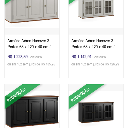
Armário Aéreo Hanover 3
Armário Aéreo Hanover 3
Portas 65 x 120 x 40 cm (A x
Portas 65 x 120 x 40 cm (A x
L x P) - Cor Offwhite - Imbuia
L x P) - Cor Offwhite - Imbuia
R$ 1.223,59
R$ 1.142,91
Boleto/Pix
Boleto/Pix
Glazer
Glazer
ou em 10x sem juros de R$ 135,95
ou em 10x sem juros de R$ 126,99
PROMOÇÃO
PROMOÇÃO