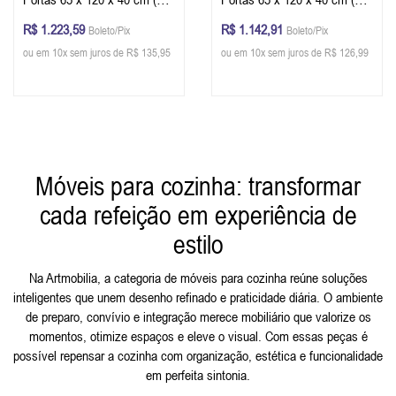
L x P) - Cor Verde Musgo -
L x P) - Cor Verde Musgo -
R$ 1.223,59
R$ 1.142,91
Boleto/Pix
Boleto/Pix
Imbuia Glazer
Imbuia Glazer
ou em 10x sem juros de R$ 135,95
ou em 10x sem juros de R$ 126,99
Móveis para cozinha: transformar
cada refeição em experiência de
estilo
Na Artmobilia, a categoria de móveis para cozinha reúne soluções
inteligentes que unem desenho refinado e praticidade diária. O ambiente
de preparo, convívio e integração merece mobiliário que valorize os
momentos, otimize espaços e eleve o visual. Com essas peças é
possível repensar a cozinha com organização, estética e funcionalidade
em perfeita sintonia.