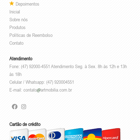
Depoimentos
Inicial
Sobre nós
Produtos
Políticas de Reembolso
Contato
Atendimento
Fone: (47) 92000-4551 Atendimento Seg. à Sex. 8h às 12h e 13h
às 18h
Celular / Whatsapp: (47) 920004551
E-mail:
contato
artmobilia.com.br
Cartão de crédito