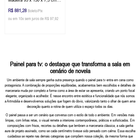
x L x P) - Cor Imbuia Glazer
R$ 881,28
Boleto/Pix
ou em 10x sem juros de R$ 97,92
Painel para tv: o destaque que transforma a sala em
cenário de novela
Um ambiente de sala sempre ganha outra presença quando o painel para tv entra em cena como
protagonista. A combinação de proporções equilibradas, acabamentos bem escolhidos e detalhes de
marcenaria muda por completo a forma como a área de estar se apresenta, criando um ponto focal
elegante, organizado e acolhedor. É nesse encontro entre estética e funcionalidade que nós somos
a Artmobilia e desenvolvemos soluções que fogem do óbvio, valorizando tanto o olhar de quem ama
decoração quanto a rotina de quem utiliza o espaço todos os dias.
O painel passa a ser um cenário que conversa com o estilo de todo o ambiente. Em versões mais
limpas, com linhas retas, o visual remete a interiores contemporâneos, práticos e sofisticados. Em
composições com frisos, recortes ou detalhes que lembram a marcenaria clássica, a sala ganha
aura de projeto assinado, como se cada centímetro tivesse sido pensado com calma. Essa escolha
cuidadosa se repete nas demais categorias que compõem nossa coleção, da mesma forma que