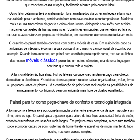
que respeitam essas relações, facilitando a busca pelo encaixe ideal.
Outro fator determinante é o acabamento. Tons amadeirados claros levam leveza e luminosa
naturalidade para o ambiente, combinando bem com salas neutras e contemporâneas. Madeiras
mais escuras transmitem elegância e criam clima íntimo, dialogando com sofás com tecidos
marcantes ou tapetes de tramas mais ricas. Superfícies em padrões que remetem ao laca ou
texturas suaves valorizam propostas minimalistas, em que menos elementos se destacam mais.
O desenho do painel também conversa com outros móveis da casa. Em residências onde os
ambientes se integram, é comum a sala compartilhar o mesmo campo visual da cozinha, por
exemplo. Quando isso acontece, um painel bem escolhido pode repetir cores, texturas ou linhas
móveis clássicos
dos nossos
presentes em outros cômodos, criando uma linguagem
contínua que amarra todo o projeto.
A funcionalidade não fica atrás. Nichos laterais ou superiores rendem espaço para objetos
decorativos e eletrônicos. Prateleiras discretas podem receber caixas organizadoras, velas, livros
ou pequenos vasos de plantas. Já a combinação de painel com rack amplia as possibilidades de
armazenamento, contribuindo para um ambiente mais livre de objetos espalhados.
Painel para tv como peça-chave de conforto e tecnologia integrada
A forma como a televisão é posicionada impacta diretamente a experiência de quem assiste a um
filme, série ou jogo. O painel ajuda a garantir que a altura da tela fique adequada à linha de visão,
evitando desconfortos em sessões mais longas. Em projetos mais completos, a estrutura também
pode acomodar caixas de som, sistemas de home theater e aparelhos de mídia, mantendo tudo
oculto, mas com acesso simples.