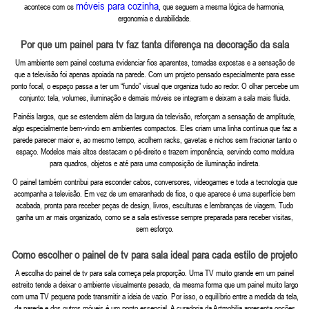
móveis para cozinha
acontece com os
, que seguem a mesma lógica de harmonia,
ergonomia e durabilidade.
Por que um painel para tv faz tanta diferença na decoração da sala
Um ambiente sem painel costuma evidenciar fios aparentes, tomadas expostas e a sensação de
que a televisão foi apenas apoiada na parede. Com um projeto pensado especialmente para esse
ponto focal, o espaço passa a ter um “fundo” visual que organiza tudo ao redor. O olhar percebe um
conjunto: tela, volumes, iluminação e demais móveis se integram e deixam a sala mais fluida.
Painéis largos, que se estendem além da largura da televisão, reforçam a sensação de amplitude,
algo especialmente bem-vindo em ambientes compactos. Eles criam uma linha contínua que faz a
parede parecer maior e, ao mesmo tempo, acolhem racks, gavetas e nichos sem fracionar tanto o
espaço. Modelos mais altos destacam o pé-direito e trazem imponência, servindo como moldura
para quadros, objetos e até para uma composição de iluminação indireta.
O painel também contribui para esconder cabos, conversores, videogames e toda a tecnologia que
acompanha a televisão. Em vez de um emaranhado de fios, o que aparece é uma superfície bem
acabada, pronta para receber peças de design, livros, esculturas e lembranças de viagem. Tudo
ganha um ar mais organizado, como se a sala estivesse sempre preparada para receber visitas,
sem esforço.
Como escolher o painel de tv para sala ideal para cada estilo de projeto
A escolha do painel de tv para sala começa pela proporção. Uma TV muito grande em um painel
estreito tende a deixar o ambiente visualmente pesado, da mesma forma que um painel muito largo
com uma TV pequena pode transmitir a ideia de vazio. Por isso, o equilíbrio entre a medida da tela,
da parede e dos outros móveis é um ponto essencial. A curadoria da Artmobilia apresenta opções