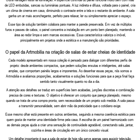
Outra vantagem está na iluminação. A superfície contínua do painel funciona muito bem com fitas
de LED embutidas, sancas ou luminárias pontuais. A luz indireta e difusa, voltada para o painel, cria
um clima de cinema em casa, diminuindo o contraste entre a tela e o restante do ambiente. A sala
ganha um ar mais aconchegante, perfeito para relaxar, ler ou simplesmente apreciar o espaço.
Esse tipo de solução também colabora para manter a parede preservada. Em vez de múltiplos
furos e passes de cabos, o painel concentra a instalação em um ponto bem planejado, mantendo a
área ao redor limpa e sem marcas excessivas. Essa característica valoriza o imóvel,
principalmente em projetos onde a estética e a manutenção são prioridades.
O papel da Artmobilia na criação de salas de estar cheias de identidade
Cada modelo apresentado em nossa coleção é pensado para dialogar com diferentes perfis de
projeto: desde ambientes compactos, que pedem soluções enxutas e inteligentes, até salas
amplas, que comportam painéis largos e imponentes. Ao desenhar essas peças, nós somos a
Artmobilia e avaliamos proporções, acabamentos e soluções funcionais para que a peça final faça
sentido tanto visualmente quanto no dia a dia.
A atenção aos detalhes se traduz em superfícies bem acabadas, junções discretas e combinação
precisa de cores e texturas. O objetivo é oferecer um conjunto que pareça planejado, mesmo
quando se trata de uma compra pronta, sem necessidade de um projeto sob medida. A sala passa
a transmitir personalidade, sem abrir mão da praticidade que o cotidiano exige.
Esse mesmo olhar está presente em outros ambientes, seguindo a mesma coerência estética para
quem gosta de manter uma identidade firme pela casa. A escolha de um painel harmonizado com
as demais peças ajuda a criar uma sensação de continuidade agradável, conectando sala, jantar,
cozinha e áreas de circulação em um único conceito visual.
Um detalhe importante é que a sala de estar de hoje não serve apenas para assistir televisão.