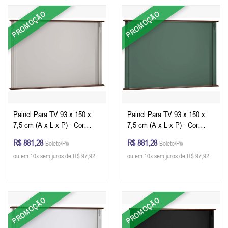
PROMOÇÃO
PROMOÇÃO
Painel Para TV 93 x 150 x
Painel Para TV 93 x 150 x
7,5 cm (A x L x P) - Cor
7,5 cm (A x L x P) - Cor
Offwhite Imbuia Glazer
Verde Musgo Imbuia Glazer
R$ 881,28
R$ 881,28
Boleto/Pix
Boleto/Pix
ou em 10x sem juros de R$ 97,92
ou em 10x sem juros de R$ 97,92
PROMOÇÃO
PROMOÇÃO