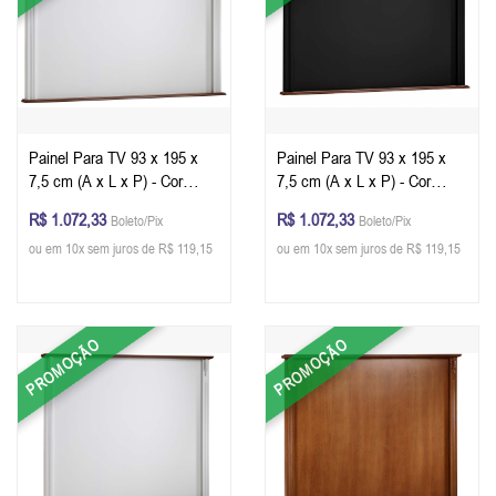
Painel Para TV 93 x 195 x
Painel Para TV 93 x 195 x
7,5 cm (A x L x P) - Cor
7,5 cm (A x L x P) - Cor
Branco - Imbuia Glazer
Preto - Imbuia Glazer
R$ 1.072,33
R$ 1.072,33
Boleto/Pix
Boleto/Pix
ou em 10x sem juros de R$ 119,15
ou em 10x sem juros de R$ 119,15
PROMOÇÃO
PROMOÇÃO