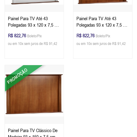
Painel Para TV Até 43
Painel Para TV Até 43
Polegadas 93 x 120 x 7,5 cm
Polegadas 93 x 120 x 7,5 cm
(A x L x P) - Cor Branco
(A x L x P) - Cor Imbuia
R$ 822,76
R$ 822,76
Boleto/Pix
Boleto/Pix
Imbuia Glazer
Glazer
ou em 10x sem juros de R$ 91,42
ou em 10x sem juros de R$ 91,42
PROMOÇÃO
Painel Para TV Clássico De
Madeira 93 x 150 x 7,5 cm (A