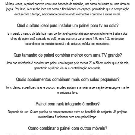
Muitas vezes, o painel convive com uma bancada de trabalho, um canto de leitura ou uma área de
jogos. Por isso, o desenho leva em conta a flexibilidade do espaço, permitindo que a composição
evolua com o tempo, adicionando ou removendo elementos conforme a rotina muda.
Qual a altura ideal para instalar um painel para tv na sala?
Em geral, o centro da tela fica mais confortável quando alinhado aproximadamente à altura dos
olhos de quem está sentado no sofá, o que costuma variar entre 1,00 m e 1,20 m do piso,
dependendo do modelo de sofá e da estatura média dos moradores.
Que tamanho de painel combina melhor com uma TV grande?
Uma boa referência é escolher um painel com largura pelo menos 20 a 30 cm maior que a da tela,
garantindo equilíbrio visual e centralização adequada.
Quais acabamentos combinam mais com salas pequenas?
Tons claros, superfícies lisas e poucos recortes ajudam a ampliar a sensação de espaço e manter
o ambiente leve.
Painel com rack integrado é melhor?
Depende do uso. Quem precisa de armazenamento extra se beneficia do conjunto. Já projetos
minimalistas funcionam bem com painel limpo.
Como combinar o painel com outros móveis?