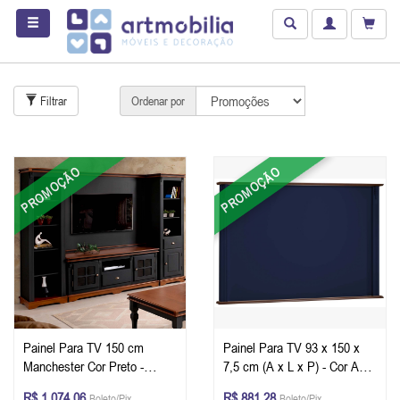
Filtrar
Ordenar por
PROMOÇÃO
PROMOÇÃO
Painel Para TV 150 cm
Painel Para TV 93 x 150 x
Manchester Cor Preto -
7,5 cm (A x L x P) - Cor Azul
Imbuia Glazer
Petróleo Imbuia Glazer
R$ 1.074,06
R$ 881,28
Boleto/Pix
Boleto/Pix