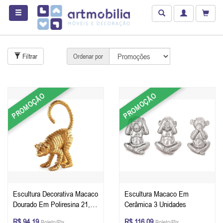
Filtrar
Ordenar por
PROMOÇÃO
PROMOÇÃO
Escultura Decorativa Macaco
Escultura Macaco Em
Dourado Em Poliresina 21,5
Cerâmica 3 Unidades
x 8 x 15 cm (AxLxP)
R$ 94,19
R$ 116,09
Boleto/Pix
Boleto/Pix