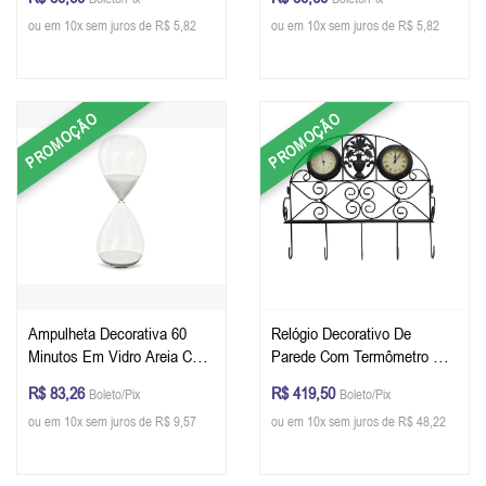
ou em 10x sem juros de R$ 5,82
ou em 10x sem juros de R$ 5,82
PROMOÇÃO
PROMOÇÃO
Ampulheta Decorativa 60
Relógio Decorativo De
Minutos Em Vidro Areia Cor
Parede Com Termômetro E
Branco 24,5 x 9 cm (A x Ø)
Gancheira 44 x 48 x 15 cm
R$ 83,26
R$ 419,50
Boleto/Pix
Boleto/Pix
ou em 10x sem juros de R$ 9,57
ou em 10x sem juros de R$ 48,22