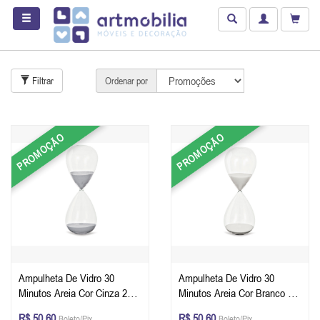
Filtrar
Ordenar por
PROMOÇÃO
PROMOÇÃO
Ampulheta De Vidro 30
Ampulheta De Vidro 30
Minutos Areia Cor Cinza 20 x
Minutos Areia Cor Branco 20
8 cm (A x Ø)
x 8 cm (A x Ø)
R$ 50,60
R$ 50,60
Boleto/Pix
Boleto/Pix