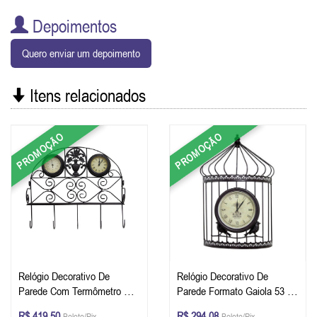
Depoimentos
Quero enviar um depoimento
Itens relacionados
PROMOÇÃO
PROMOÇÃO
Relógio Decorativo De
Relógio Decorativo De
Parede Com Termômetro E
Parede Formato Gaiola 53 x
Gancheira 44 x 48 x 15 cm
34 x 13 cm
R$ 419,50
R$ 294,08
Boleto/Pix
Boleto/Pix