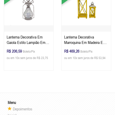
Lanterna Decorativa Em
Lanterna Decorativa
Gaiola Estilo Lampião Em
Marroquina Em Madeira E
Metal 50 x 21 x 20 cm
Metal Conjunto Com 2 Peças
R$ 206,59
R$ 469,26
Boleto/Pix
Boleto/Pix
Cor Amarelo 62 x 22 x 22 cm
ou em 10x sem juros de R$ 23,75
ou em 10x sem juros de R$ 53,94
e 48 x 15 x 15 cm
Menu
Depoimentos