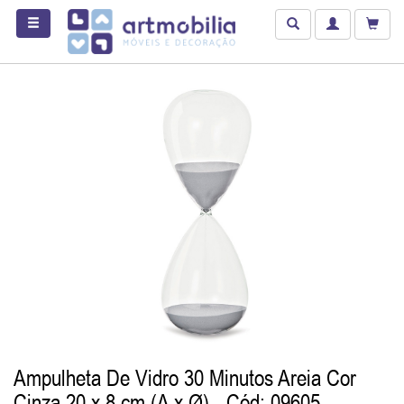
Ampulheta De Vidro 30 Minutos Areia Cor
Cinza 20 x 8 cm (A x Ø)
- Cód: 09605