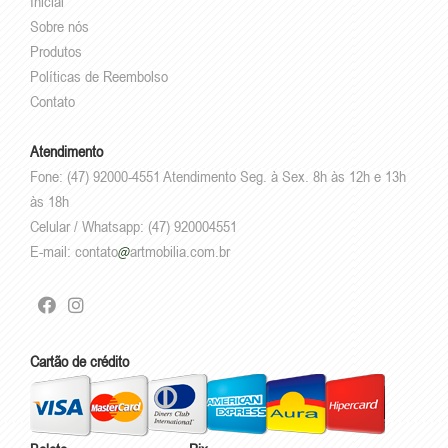
Inicial
Sobre nós
Produtos
Políticas de Reembolso
Contato
Atendimento
Fone: (47) 92000-4551 Atendimento Seg. à Sex. 8h às 12h e 13h
às 18h
Celular / Whatsapp: (47) 920004551
E-mail:
contato
artmobilia.com.br
Cartão de crédito