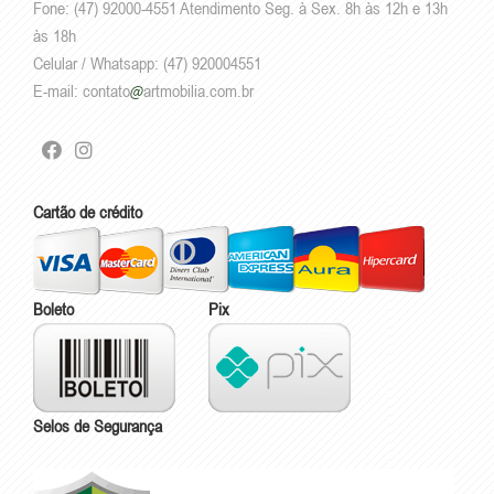
Fone: (47) 92000-4551 Atendimento Seg. à Sex. 8h às 12h e 13h
às 18h
Celular / Whatsapp: (47) 920004551
E-mail:
contato
artmobilia.com.br
Cartão de crédito
Boleto
Pix
Selos de Segurança