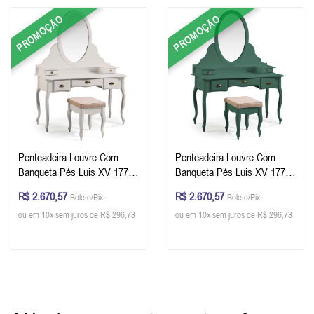
PROMOÇÃO
PROMOÇÃO
Penteadeira Louvre Com
Penteadeira Louvre Com
Banqueta Pés Luis XV 177 x
Banqueta Pés Luis XV 177 x
136 x 45 cm (A x L x P) - Cor
136 x 45 cm (A x L x P) - Cor
R$ 2.670,57
R$ 2.670,57
Boleto/Pix
Boleto/Pix
Offwhite
Verde Musgo
ou em 10x sem juros de R$ 296,73
ou em 10x sem juros de R$ 296,73