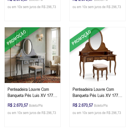
Azul Petróleo
Branco
ou em 10x sem juros de R$ 296,73
ou em 10x sem juros de R$ 296,73
PROMOÇÃO
PROMOÇÃO
Penteadeira Louvre Com
Penteadeira Louvre Com
Banqueta Pés Luis XV 177 x
Banqueta Pés Luis XV 177 x
136 x 45 cm (A x L x P) - Cor
136 x 45 cm (A x L x P) - Cor
R$ 2.670,57
R$ 2.670,57
Boleto/Pix
Boleto/Pix
Cinza Escuro
Imbuia Glazer
ou em 10x sem juros de R$ 296,73
ou em 10x sem juros de R$ 296,73