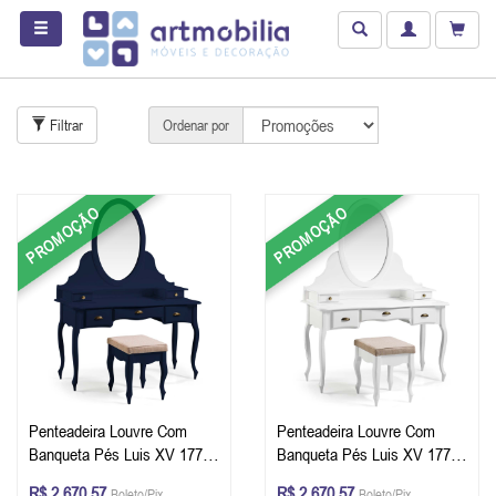
Filtrar
Ordenar por
PROMOÇÃO
PROMOÇÃO
Penteadeira Louvre Com
Penteadeira Louvre Com
Banqueta Pés Luis XV 177 x
Banqueta Pés Luis XV 177 x
136 x 45 cm (A x L x P) - Cor
136 x 45 cm (A x L x P) - Cor
R$ 2.670,57
R$ 2.670,57
Boleto/Pix
Boleto/Pix