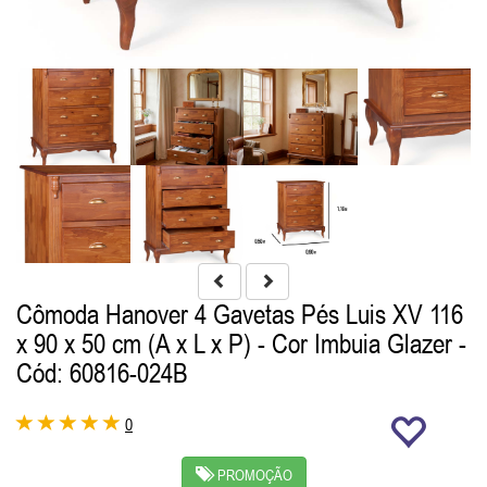
Cômoda Hanover 4 Gavetas Pés Luis XV 116
x 90 x 50 cm (A x L x P) - Cor Imbuia Glazer
-
Cód: 60816-024B
0
PROMOÇÃO