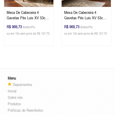
Mesa De Cabeceira 4
Mesa De Cabeceira 4
Gavetas Pés Luis XV 53cm
Gavetas Pés Luis XV 53cm
Cor Imbuia Glazer
Cor Branco/Imbuia
R$ 969,73
R$ 969,73
Boleto/Pix
Boleto/Pix
ou em 10x sem juros de R$ 107,75
ou em 10x sem juros de R$ 107,75
Menu
Depoimentos
Inicial
Sobre nós
Produtos
Políticas de Reembolso