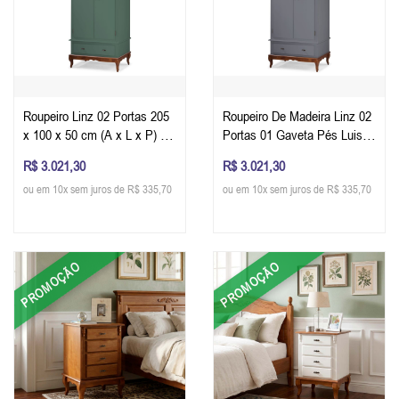
Roupeiro Linz 02 Portas 205
Roupeiro De Madeira Linz 02
x 100 x 50 cm (A x L x P) -
Portas 01 Gaveta Pés Luis
Cor Imbuia Glazer - Verde
XV 205 x 100 x 50 cm (A x L
R$ 3.021,30
R$ 3.021,30
Musgo
x P) - Cor Imbuia Glazer -
ou em 10x sem juros de R$ 335,70
ou em 10x sem juros de R$ 335,70
Cinza Escuro
PROMOÇÃO
PROMOÇÃO