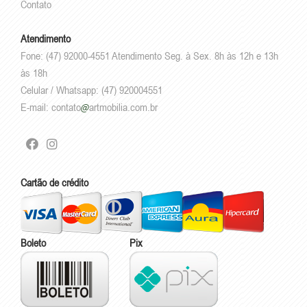
Contato
Atendimento
Fone: (47) 92000-4551 Atendimento Seg. à Sex. 8h às 12h e 13h
às 18h
Celular / Whatsapp: (47) 920004551
E-mail:
contato
artmobilia.com.br
Cartão de crédito
Boleto
Pix