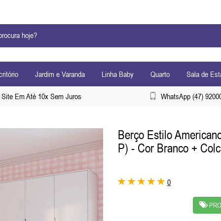
ritório
Jardim e Varanda
Linha Baby
Quarto
Sala de Est
Site Em Até 10x Sem Juros
WhatsApp (47) 9200
Berço Estilo Americano
P) - Cor Branco + Col
0
PRO