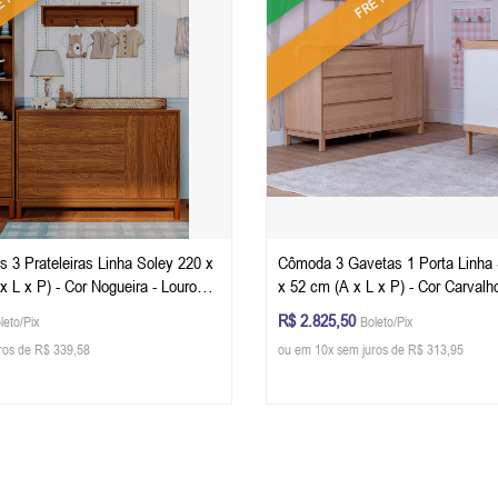
s 3 Prateleiras Linha Soley 220 x
Cômoda 3 Gavetas 1 Porta Linha 
x 52 cm (A x L x P) - Cor Carval
R$ 2.825,50
leto/Pix
Boleto/Pix
ros de R$ 339,58
ou em 10x sem juros de R$ 313,95