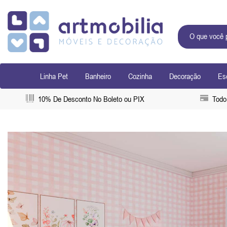
Linha Pet
Banheiro
Cozinha
Decoração
Esc
10% De Desconto No Boleto ou PIX
Todo 