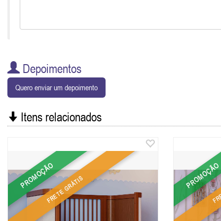
Depoimentos
Quero enviar um depoimento
Itens relacionados
PROMOÇÃO
PROMOÇÃO
FRETE GRÁTIS
FR