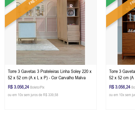
Torre 3 Gavetas 3 Prateleiras Linha Soley 220 x
Torre 3 Gaveta
52 x 52 cm (A x L x P) - Cor Carvalho Malva
52 x 52 cm (A x L x P) - Cor Nogueira - Louro
Freijó
R$ 3.056,24
R$ 3.056,24
Boleto/Pix
Bo
ou em 10x sem juros de R$ 339,58
ou em 10x sem ju