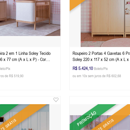
ira 2 em 1 Linha Soley Tecido
Roupeiro 2 Portas 4 Gavetas 6 Pra
x L x P) - Cor
Soley 220 x 117 x 52 cm (A x L x P) - Cor
a Com Boucle + Colchão
Carvalho Malva
R$ 5.424,10
leto/Pix
Boleto/Pix
ros de R$ 519,90
ou em 10x sem juros de R$ 602,68
PROMOÇÃO
ETE GRÁTIS
FRETE GRÁTIS