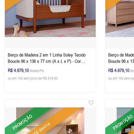
Berço de Madeira 2 em 1 Linha Soley Tecido
Berço de Made
Boucle 96 x 136 x 77 cm (A x L x P) - Cor
Boucle 96 x 136 x 77 cm (A 
Nogueira Com Boucle + Colchão
Carvalho Malv
R$ 4.679,10
R$ 4.679,10
Boleto/Pix
Bo
ou em 10x sem juros de R$ 519,90
ou em 10x sem ju
PROMOÇÃO
PROMOÇÃO
FRETE GRÁTIS
FR