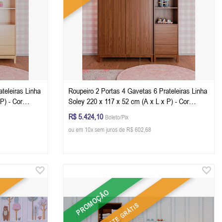
teleiras Linha
Roupeiro 2 Portas 4 Gavetas 6 Prateleiras Linha
Soley 220 x 117 x 52 cm (A x L x P) - Cor
Nogueira - Louro Freijó
R$ 5.424,10
Boleto/Pix
ou em 10x sem juros de R$ 602,68
PROMOÇÃO
FRETE GRÁTIS