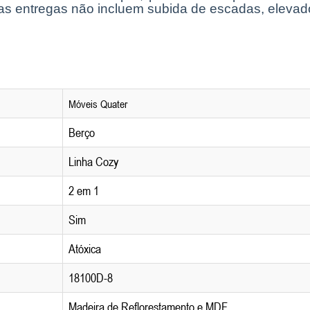
as entregas não incluem subida de escadas, elevad
Móveis Quater
Berço
Linha Cozy
2 em 1
Sim
Atóxica
18100D-8
Madeira de Reflorestamento e MDF