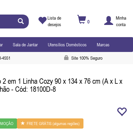
Lista de
Minha
0
desejos
conta
ar
Sala de Jantar
Utensílios Domésticos
Marcas
0-4551
Site 100% Seguro
 2 em 1 Linha Cozy 90 x 134 x 76 cm (A x L x
chão
- Cód: 18100D-8
MOÇÃO
FRETE GRÁTIS (algumas regiões)