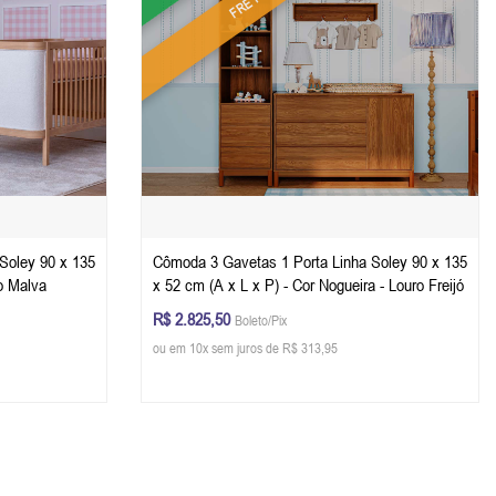
Soley 90 x 135
Cômoda 3 Gavetas 1 Porta Linha Soley 90 x 135
ho Malva
x 52 cm (A x L x P) - Cor Nogueira - Louro Freijó
R$ 2.825,50
Boleto/Pix
ou em 10x sem juros de R$ 313,95