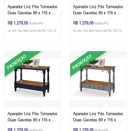
Aparador Linz Pés Torneados
Aparador Linz Pés Torneados
Duas Gavetas 89 x 116 x 40
Duas Gavetas 89 x 116 x 40
cm (A x L x P) - Cor Offwhite
cm (A x L x P) - Cor Verde
R$ 1.279,05
R$ 1.279,05
Boleto/Pix
Boleto/Pix
- Imbuia Glazer
Musgo - Imbuia Glazer
ou em 10x sem juros de R$ 142,12
ou em 10x sem juros de R$ 142,12
PROMOÇÃO
PROMOÇÃO
Aparador Linz Pés Torneados
Aparador Linz Pés Torneados
Duas Gavetas 89 x 116 x 40
Duas Gavetas 89 x 116 x 40
cm (A x L x P) - Cor Azul
cm (A x L x P) - Cor Cinza
R$ 1.279,05
R$ 1.279,05
Boleto/Pix
Boleto/Pix