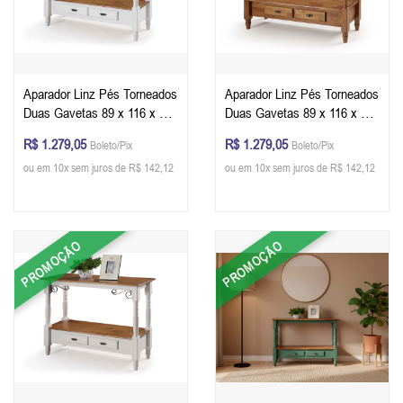
Aparador Linz Pés Torneados
Aparador Linz Pés Torneados
Duas Gavetas 89 x 116 x 40
Duas Gavetas 89 x 116 x 40
cm (A x L x P) - Cor Branco -
cm (A x L x P) - Cor Imbuia
R$ 1.279,05
R$ 1.279,05
Boleto/Pix
Boleto/Pix
Imbuia Glazer
Glazer
ou em 10x sem juros de R$ 142,12
ou em 10x sem juros de R$ 142,12
PROMOÇÃO
PROMOÇÃO