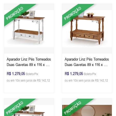
PROMOÇÃO
PROMOÇÃO
Aparador Linz Pés Torneados
Aparador Linz Pés Torneados
Duas Gavetas 89 x 116 x 40
Duas Gavetas 89 x 116 x 40
cm (A x L x P) - Cor Branco -
cm (A x L x P) - Cor Imbuia
R$ 1.279,05
R$ 1.279,05
Boleto/Pix
Boleto/Pix
Imbuia Glazer
Glazer
ou em 10x sem juros de R$ 142,12
ou em 10x sem juros de R$ 142,12
PROMOÇÃO
PROMOÇÃO