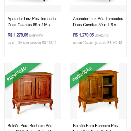
Aparador Linz Pés Torneados
Aparador Linz Pés Torneados
Duas Gavetas 89 x 116 x 40
Duas Gavetas 89 x 116 x 40
cm (A x L x P) - Cor Azul
cm (A x L x P) - Cor Cinza
R$ 1.279,05
R$ 1.279,05
Boleto/Pix
Boleto/Pix
Petróleo - Imbuia Glazer
Escuro - Imbuia Glazer
ou em 10x sem juros de R$ 142,12
ou em 10x sem juros de R$ 142,12
PROMOÇÃO
PROMOÇÃO
Balcão Para Banheiro Pés
Balcão Para Banheiro Pés