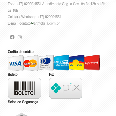
Fone: (47) 92000-4551 Atendimento Seg. à Sex. 8h às 12h e 13h
às 18h
Celular / Whatsapp: (47) 920004551
E-mail:
contato
artmobilia.com.br
Cartão de crédito
Boleto
Pix
Selos de Segurança