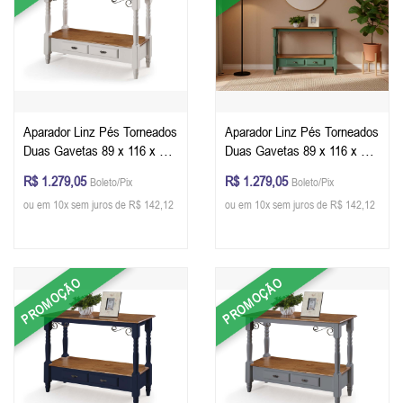
Aparador Linz Pés Torneados
Aparador Linz Pés Torneados
Duas Gavetas 89 x 116 x 40
Duas Gavetas 89 x 116 x 40
cm (A x L x P) - Cor Offwhite
cm (A x L x P) - Cor Verde
R$ 1.279,05
R$ 1.279,05
Boleto/Pix
Boleto/Pix
- Imbuia Glazer
Musgo - Imbuia Glazer
ou em 10x sem juros de R$ 142,12
ou em 10x sem juros de R$ 142,12
PROMOÇÃO
PROMOÇÃO