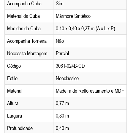
Acompanha Cuba
Sim
Material da Cuba
Mármore Sintético
Medidas da Cuba
0,10 x 0,40 x 0,37 m (A x L x P)
Acompanha Torneira
Não
Necessita Montagem
Parcial
Código
3061-024B-CD
Estilo
Neoclássico
Material
Madeira de Reflorestamento e MDF
Altura
0,77 m
Largura
0,80 m
Profundidade
0,40 m