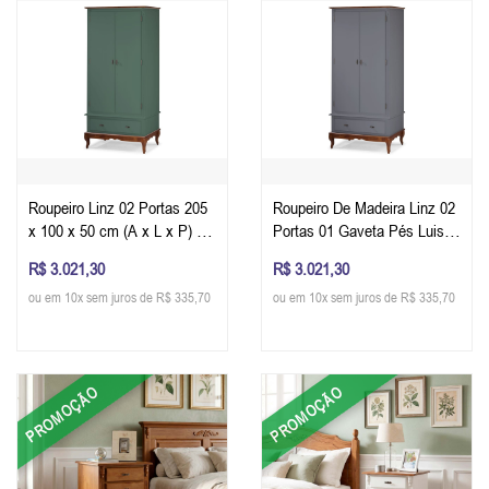
Roupeiro Linz 02 Portas 205
Roupeiro De Madeira Linz 02
x 100 x 50 cm (A x L x P) -
Portas 01 Gaveta Pés Luis
Cor Imbuia Glazer - Verde
XV 205 x 100 x 50 cm (A x L
R$ 3.021,30
R$ 3.021,30
Musgo
x P) - Cor Imbuia Glazer -
ou em 10x sem juros de R$ 335,70
ou em 10x sem juros de R$ 335,70
Cinza Escuro
PROMOÇÃO
PROMOÇÃO