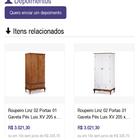
Depoimentos
Quero enviar um depoimento
Itens relacionados
Roupeiro Linz 02 Portas 01
Roupeiro Linz 02 Portas 01
Gaveta Pés Luis XV 205 x
Gaveta Pés Luis XV 205 x
100 x 50 cm (A x L x P) - Cor
100 x 50 cm (A x L x P) - Cor
R$ 3.021,30
R$ 3.021,30
Imbuia Glazer
Imbuia Glazer - Branco
ou em 10x sem juros de R$ 335,70
ou em 10x sem juros de R$ 335,70