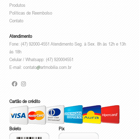
Produtos
Políticas de Reembolso
Contato
Atendimento
Fone: (47) 92000-4551 Atendimento Seg. à Sex. 8h às 12h e 13h
às 18h
Celular / Whatsapp: (47) 920004551
E-mail:
contato
artmobilia.com.br
Cartão de crédito
Boleto
Pix