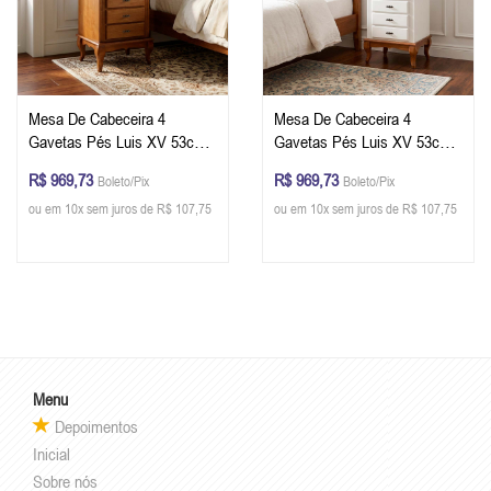
Mesa De Cabeceira 4
Mesa De Cabeceira 4
Gavetas Pés Luis XV 53cm
Gavetas Pés Luis XV 53cm
Cor Imbuia Glazer
Cor Branco/Imbuia
R$ 969,73
R$ 969,73
Boleto/Pix
Boleto/Pix
ou em 10x sem juros de R$ 107,75
ou em 10x sem juros de R$ 107,75
Menu
Depoimentos
Inicial
Sobre nós