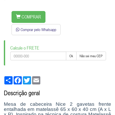
COMPRAR
Comprar pelo Whatsapp
Calcule o FRETE
Ok
Não sei meu CEP
Share
Facebook
Twitter
Email
Descrição geral
Mesa de cabeceira Nice 2 gavetas frente
entalhada em matelassê 65 x 60 x 40 cm (A x L
x P). Inspirado na técnica de costura Matelassê