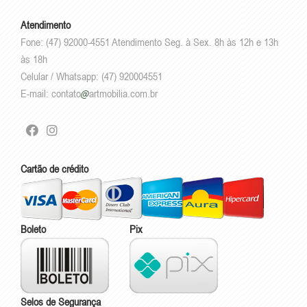
Atendimento
Fone: (47) 92000-4551 Atendimento Seg. à Sex. 8h às 12h e 13h
às 18h
Celular / Whatsapp: (47) 920004551
E-mail:
contato
artmobilia.com.br
Cartão de crédito
Boleto
Pix
Selos de Segurança