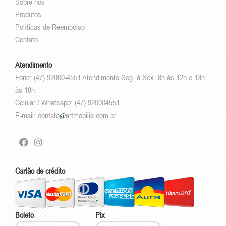
Sobre nós
Produtos
Políticas de Reembolso
Contato
Atendimento
Fone: (47) 92000-4551 Atendimento Seg. à Sex. 8h às 12h e 13h
às 18h
Celular / Whatsapp: (47) 920004551
E-mail:
contato
artmobilia.com.br
Cartão de crédito
Boleto
Pix