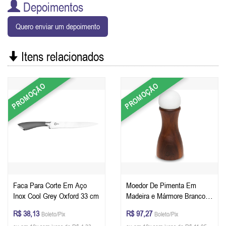
Depoimentos
Quero enviar um depoimento
Itens relacionados
PROMOÇÃO
PROMOÇÃO
Faca Para Corte Em Aço
Moedor De Pimenta Em
Inox Cool Grey Oxford 33 cm
Madeira e Mármore Branco
Oxford 15,3 cm
R$ 38,13
R$ 97,27
Boleto/Pix
Boleto/Pix