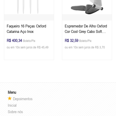
Faqueiro 16 Peças Oxford
Espremedor De Alho Oxford
Catarina Aço Inox
Cor Cool Grey Cabo Soft
Touch
R$ 400,34
R$ 32,59
Boleto/Pix
Boleto/Pix
ou em 10x sem juros de R$ 45,49
ou em 10x sem juros de R$ 3,70
Menu
Depoimentos
Inicial
Sobre nós