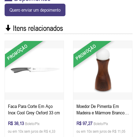
Quero enviar um depoimento
Itens relacionados
PROMOÇÃO
PROMOÇÃO
Faca Para Corte Em Aço
Moedor De Pimenta Em
Inox Cool Grey Oxford 33 cm
Madeira e Mármore Branco
Oxford 15,3 cm
R$ 38,13
R$ 97,27
Boleto/Pix
Boleto/Pix
ou em 10x sem juros de R$ 4,33
ou em 10x sem juros de R$ 11,05