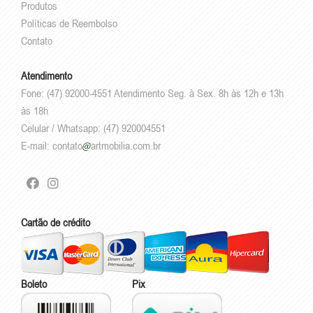
Produtos
Políticas de Reembolso
Contato
Atendimento
Fone: (47) 92000-4551 Atendimento Seg. à Sex. 8h às 12h e 13h
às 18h
Celular / Whatsapp: (47) 920004551
E-mail:
contato
artmobilia.com.br
Cartão de crédito
Boleto
Pix