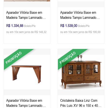
Aparador Vitória Base em
Aparador Vitória Base em
Madeira Tampo Laminado
Madeira Tampo Laminado
122 x 80 X 41 cm - Cor
140 x 80 X 41 cm - Cor
R$ 1.334,88
R$ 1.539,00
Boleto/Pix
Boleto/Pix
Pinhão
Pinhão
ou em 10x sem juros de R$ 148,32
ou em 10x sem juros de R$ 195,00
PROMOÇÃO
PROMOÇÃO
Aparador Vitória Base em
Cristaleira Baixa Linz Com
Madeira Tampo Laminado
Pés Luis XV 96 x 150 x 40