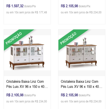
150 x 80 X 41 cm - Cor
cm (A x L x P) - Cor Imbuia
R$ 1.597,32
R$ 2.105,98
Boleto/Pix
Boleto/Pix
Personalizável
Glazer
ou em 10x sem juros de R$ 177,48
ou em 10x sem juros de R$ 234,00
PROMOÇÃO
PROMOÇÃO
Cristaleira Baixa Linz Com
Cristaleira Baixa Linz Com
Pés Luis XV 96 x 150 x 40
Pés Luis XV 96 x 150 x 40
cm (A x L x P) - Cor Imbuia
cm (A x L x P) - Cor Imbuia
R$ 2.105,98
R$ 2.105,98
Boleto/Pix
Boleto/Pix
Glazer - Branco
Glazer - Off White
ou em 10x sem juros de R$ 234,00
ou em 10x sem juros de R$ 234,00