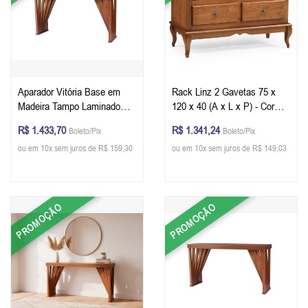
Aparador Vitória Base em
Rack Linz 2 Gavetas 75 x
Madeira Tampo Laminado
120 x 40 (A x L x P) - Cor
132 x 80 X 41 cm - Cor
Imbuia Glazer
R$ 1.433,70
R$ 1.341,24
Boleto/Pix
Boleto/Pix
Pinhão
ou em 10x sem juros de R$ 159,30
ou em 10x sem juros de R$ 149,03
PROMOÇÃO
PROMOÇÃO