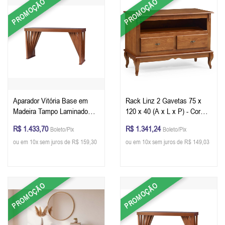
PROMOÇÃO
PROMOÇÃO
Aparador Vitória Base em
Rack Linz 2 Gavetas 75 x
Madeira Tampo Laminado
120 x 40 (A x L x P) - Cor
132 x 80 X 41 cm - Cor
Imbuia Glazer
R$ 1.433,70
R$ 1.341,24
Boleto/Pix
Boleto/Pix
Pinhão
ou em 10x sem juros de R$ 159,30
ou em 10x sem juros de R$ 149,03
PROMOÇÃO
PROMOÇÃO