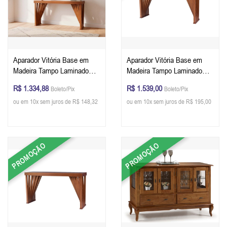
Aparador Vitória Base em
Aparador Vitória Base em
Madeira Tampo Laminado
Madeira Tampo Laminado
122 x 80 X 41 cm - Cor
140 x 80 X 41 cm - Cor
R$ 1.334,88
R$ 1.539,00
Boleto/Pix
Boleto/Pix
Pinhão
Pinhão
ou em 10x sem juros de R$ 148,32
ou em 10x sem juros de R$ 195,00
PROMOÇÃO
PROMOÇÃO