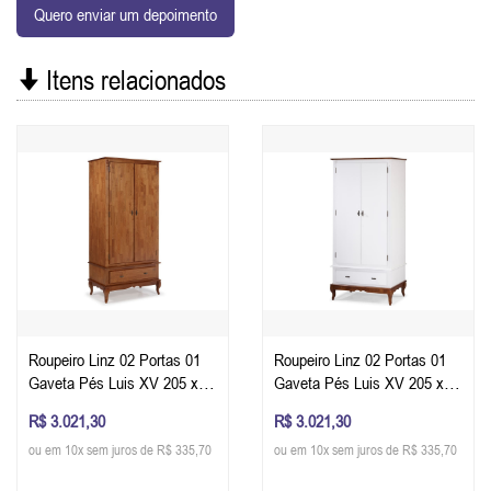
Quero enviar um depoimento
Itens relacionados
Roupeiro Linz 02 Portas 01
Roupeiro Linz 02 Portas 01
Gaveta Pés Luis XV 205 x
Gaveta Pés Luis XV 205 x
100 x 50 cm (A x L x P) - Cor
100 x 50 cm (A x L x P) - Cor
R$ 3.021,30
R$ 3.021,30
Imbuia Glazer
Imbuia Glazer - Branco
ou em 10x sem juros de R$ 335,70
ou em 10x sem juros de R$ 335,70