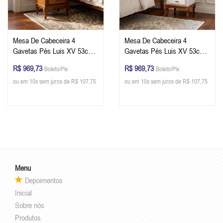
Mesa De Cabeceira 4
Mesa De Cabeceira 4
Gavetas Pés Luis XV 53cm
Gavetas Pés Luis XV 53cm
Cor Imbuia Glazer
Cor Branco/Imbuia
R$ 969,73
R$ 969,73
Boleto/Pix
Boleto/Pix
ou em 10x sem juros de R$ 107,75
ou em 10x sem juros de R$ 107,75
Menu
Depoimentos
Inicial
Sobre nós
Produtos