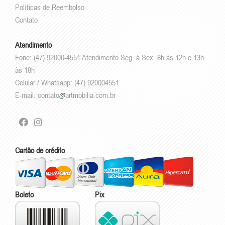
Políticas de Reembolso
Contato
Atendimento
Fone: (47) 92000-4551 Atendimento Seg. à Sex. 8h às 12h e 13h
às 18h
Celular / Whatsapp: (47) 920004551
E-mail:
contato
artmobilia.com.br
Cartão de crédito
Boleto
Pix