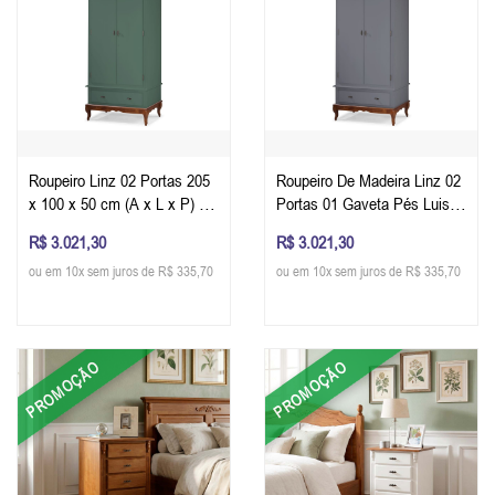
Roupeiro Linz 02 Portas 205
Roupeiro De Madeira Linz 02
x 100 x 50 cm (A x L x P) -
Portas 01 Gaveta Pés Luis
Cor Imbuia Glazer - Verde
XV 205 x 100 x 50 cm (A x L
R$ 3.021,30
R$ 3.021,30
Musgo
x P) - Cor Imbuia Glazer -
ou em 10x sem juros de R$ 335,70
ou em 10x sem juros de R$ 335,70
Cinza Escuro
PROMOÇÃO
PROMOÇÃO