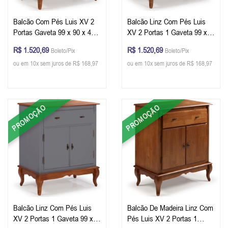
Balcão Com Pés Luis XV 2
Balcão Linz Com Pés Luis
Portas Gaveta 99 x 90 x 45
XV 2 Portas 1 Gaveta 99 x
cm (A x L x P) - Cor Imbuia
90 x 45 cm (A x L x P) - Cor
R$ 1.520,69
R$ 1.520,69
Boleto/Pix
Boleto/Pix
Glazer - Azul Petróleo
Imbuia Glazer - Branco
ou em 10x sem juros de R$ 168,97
ou em 10x sem juros de R$ 168,97
PROMOÇÃO
PROMOÇÃO
Balcão Linz Com Pés Luis
Balcão De Madeira Linz Com
XV 2 Portas 1 Gaveta 99 x
Pés Luis XV 2 Portas 1