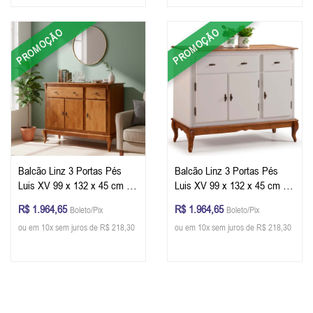
PROMOÇÃO
PROMOÇÃO
Balcão Linz 3 Portas Pés
Balcão Linz 3 Portas Pés
Luis XV 99 x 132 x 45 cm (A
Luis XV 99 x 132 x 45 cm (A
x L x P) - Cor Imbuia Glazer
x L x P) - Cor Offwhite e
R$ 1.964,65
R$ 1.964,65
Boleto/Pix
Boleto/Pix
Imbuia Glazer
ou em 10x sem juros de R$ 218,30
ou em 10x sem juros de R$ 218,30