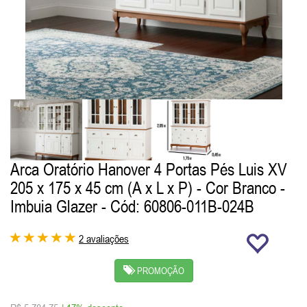
Arca Oratório Hanover 4 Portas Pés Luis XV
205 x 175 x 45 cm (A x L x P) - Cor Branco -
Imbuia Glazer
- Cód: 60806-011B-024B
2 avaliações
PROMOÇÃO