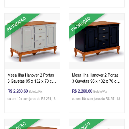
PROMOÇÃO
PROMOÇÃO
Mesa Ilha Hanover 2 Portas
Mesa Ilha Hanover 2 Portas
3 Gavetas 95 x 132 x 70 cm
3 Gavetas 95 x 132 x 70 cm
(A x L x P) - Cor Offwhite -
(A x L x P) - Cor Preto -
R$ 2.260,60
R$ 2.260,60
Boleto/Pix
Boleto/Pix
Imbuia Glazer
Imbuia Glazer
ou em 10x sem juros de R$ 251,18
ou em 10x sem juros de R$ 251,18