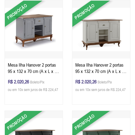
PROMOÇÃO
PROMOÇÃO
Mesa Ilha Hanover 2 portas
Mesa Ilha Hanover 2 portas
95 x 132 x 70 cm (A x L x P)
95 x 132 x 70 cm (A x L x P)
- Cor Cinza Escuro - Imbuia
- Cor Offwhite - Imbuia
R$ 2.020,26
R$ 2.020,26
Boleto/Pix
Boleto/Pix
Glazer
Glazer
ou em 10x sem juros de R$ 224,47
ou em 10x sem juros de R$ 224,47
PROMOÇÃO
PROMOÇÃO