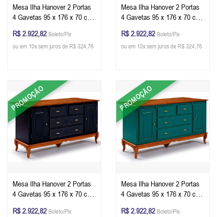
Mesa Ilha Hanover 2 Portas
Mesa Ilha Hanover 2 Portas
4 Gavetas 95 x 176 x 70 cm
4 Gavetas 95 x 176 x 70 cm
(A x L x P) - Cor Imbuia
(A x L x P) - Cor Offwhite -
R$ 2.922,82
R$ 2.922,82
Boleto/Pix
Boleto/Pix
Glazer
Imbuia Glazer
ou em 10x sem juros de R$ 324,76
ou em 10x sem juros de R$ 324,76
PROMOÇÃO
PROMOÇÃO
Mesa Ilha Hanover 2 Portas
Mesa Ilha Hanover 2 Portas
4 Gavetas 95 x 176 x 70 cm
4 Gavetas 95 x 176 x 70 cm
(A x L x P) - Cor Preto -
(A x L x P) - Cor Verde
R$ 2.922,82
R$ 2.922,82
Boleto/Pix
Boleto/Pix
Imbuia Glazer
Musgo - Imbuia Glazer