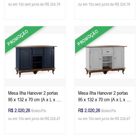
ou em 10x sem juros de R$ 324,76
ou em 10x sem juros de R$ 324,76
PROMOÇÃO
PROMOÇÃO
Mesa Ilha Hanover 2 portas
Mesa Ilha Hanover 2 portas
95 x 132 x 70 cm (A x L x P)
95 x 132 x 70 cm (A x L x P)
- Cor Azul Petróleo - Imbuia
- Cor Branco - Imbuia Glazer
R$ 2.020,26
R$ 2.020,26
Boleto/Pix
Boleto/Pix
Glazer
ou em 10x sem juros de R$ 224,47
ou em 10x sem juros de R$ 224,47