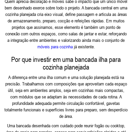
Quem aprecia decoração e móveis sabe o impacto que um único móvel
bem desenhado exerce sobre todo o projeto. A bancada central em uma
cozinha planejada cria eixo visual, define passagem e articula as áreas
de armazenamento, preparo, cocção e refeições rápidas. Em muitos
projetos que assinamos, esse elemento é também um ponto de
conexão com outros espaços, como salas de jantar e estar, reforçando
a integração entre ambientes e valorizando ainda mais o conjunto de
móveis para cozinha
já existente.
Por que investir em uma bancada ilha para
cozinha planejada
A diferença entre uma ilha comum e uma solução planejada está na
precisão. Trabalhamos com composições que aproveitam cada espaço
útil, seja em ambientes amplos, seja em cozinhas mais compactas,
com módulos que se adaptam às necessidades de cada rotina. A
profundidade adequada permite circulação confortável, gavetas
totalmente funcionais e superfícies livres para preparo, sem desperdício
de área.
Uma bancada desenhada com cuidado pode reunir fogão ou cooktop,
área de apoio para panelas, espaço para servir refeições rápidas e até