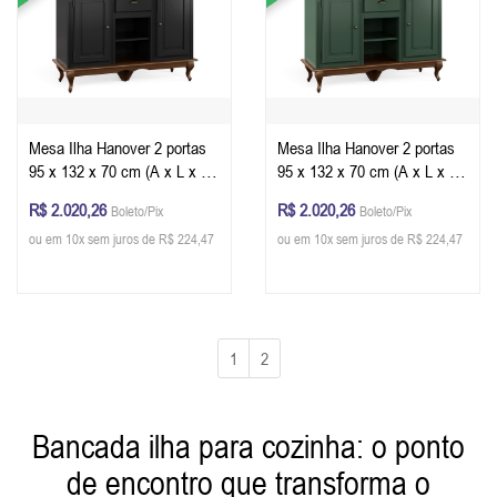
Mesa Ilha Hanover 2 portas
Mesa Ilha Hanover 2 portas
95 x 132 x 70 cm (A x L x P)
95 x 132 x 70 cm (A x L x P)
- Cor Preto - Imbuia Glazer
- Cor Verde Musgo - Imbuia
R$ 2.020,26
R$ 2.020,26
Boleto/Pix
Boleto/Pix
Glazer
ou em 10x sem juros de R$ 224,47
ou em 10x sem juros de R$ 224,47
1
2
Bancada ilha para cozinha: o ponto
de encontro que transforma o