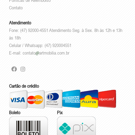
Contato
Atendimento
Fone: (47) 92000-4551 Atendimento Seg. à Sex. 8h às 12h e 13h
às 18h
Celular / Whatsapp: (47) 920004551
E-mail:
contato
artmobilia.com.br
Cartão de crédito
Boleto
Pix