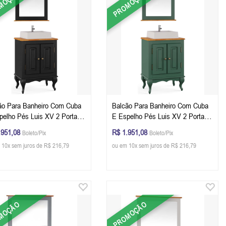
MOÇÃO
PROMOÇÃO
ão Para Banheiro Com Cuba
Balcão Para Banheiro Com Cuba
pelho Pés Luis XV 2 Portas
E Espelho Pés Luis XV 2 Portas
 81 x 60 x 40 cm (A x L x P)
Dalia 81 x 60 x 40 cm (A x L x P)
.951,08
R$ 1.951,08
Boleto/Pix
Boleto/Pix
 Preto - Imbuia Glazer
- Cor Verde Musgo - Imbuia
 10x sem juros de R$ 216,79
ou em 10x sem juros de R$ 216,79
Glazer
MOÇÃO
PROMOÇÃO