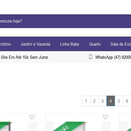
ritório
Jardim e Varanda
Linha Baby
Quarto
Sala de Est
Site Em Até 10x Sem Juros
WhatsApp (47) 9200
1
2
3
4
5
6