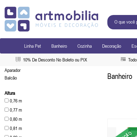
Linha Pet
Banheiro
Cozinha
Decoração
Esc
10% De Desconto No Boleto ou PIX
Todo 
Aparador
Banheiro
Balcão
Altura
0,76 m
0,77 m
0,80 m
0,81 m