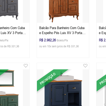
anheiro Com Cuba
Balcão Para Banheiro Com Cuba
Balc
 Luis XV 3 Portas 1
e Espelho Pés Luis XV 3 Portas 1
e Es
 x 40 cm (A x L x
Gaveta 81 x 97 x 40 cm (A x L x
Gave
R$ 2.982,26
R$ 2
leto/Pix
Boleto/Pix
 Escuro - Imbuia
P) - Cor Imbuia Glazer
P) - 
ros de R$ 331,36
ou em 10x sem juros de R$ 331,36
ou em
PROMOÇÃO
PRO