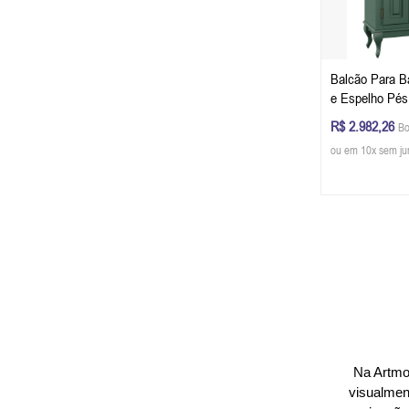
Balcão Para B
e Espelho Pés
Gaveta 81 x 97
R$ 2.982,26
Bo
P) - Cor Verde
ou em 10x sem ju
Glazer
Na Artmob
visualmen