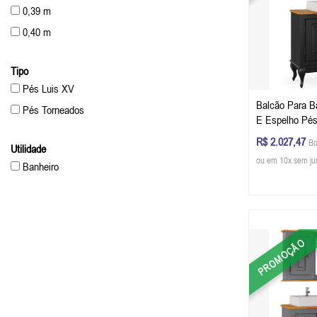
0,39 m
0,40 m
Tipo
Pés Luis XV
Balcão Para B
Pés Torneados
E Espelho Pés
Dalia 81 x 80 
R$ 2.027,47
Bo
Utilidade
- Cor Preto/Im
ou em 10x sem ju
Banheiro
PROMOÇÃO