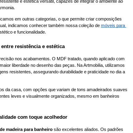
istente e estética versátil, capazes de integrar o ambiente ao 
armonia.
camos em outras categorias, o que permite criar composições 
isual, indicamos conhecer também nossa coleção de
móveis para 
tético e funcionalidade.
entre resistência e estética
 precisão nos acabamentos. O MDF tratado, quando aplicado com 
ior liberdade no desenho das peças. Na Artmobilia, utilizamos 
s resistentes, assegurando durabilidade e praticidade no dia a 
aços da casa, com opções que variam de tons amadeirados suaves 
bientes leves e visualmente organizados, mesmo em banheiros 
alidade com toque acolhedor
de madeira para banheiro
 são excelentes aliados. Os padrões 