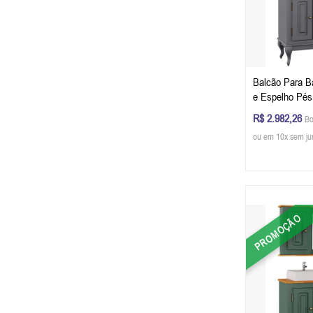
Balcão Para B
e Espelho Pés
Gaveta 81 x 97
R$ 2.982,26
Bo
P) - Cor Cinza
ou em 10x sem ju
Glazer
PROMOÇÃO