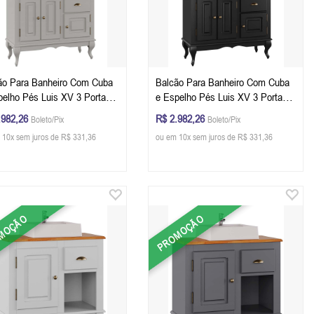
ão Para Banheiro Com Cuba
Balcão Para Banheiro Com Cuba
pelho Pés Luis XV 3 Portas 1
e Espelho Pés Luis XV 3 Portas 1
ta 81 x 97 x 40 cm (A x L x
Gaveta 81 x 97 x 40 cm (A x L x
.982,26
R$ 2.982,26
Boleto/Pix
Boleto/Pix
Cor Offwhite - Imbuia Glazer
P) - Cor Preto - Imbuia Glazer
 10x sem juros de R$ 331,36
ou em 10x sem juros de R$ 331,36
MOÇÃO
PROMOÇÃO