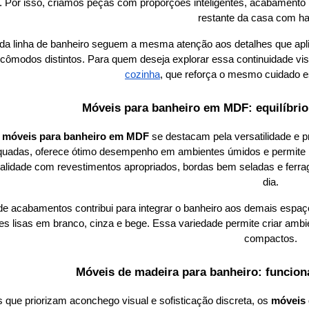
 Por isso, criamos peças com proporções inteligentes, acabamento res
restante da casa com h
a linha de banheiro seguem a mesma atenção aos detalhes que apli
 cômodos distintos. Para quem deseja explorar essa continuidade v
cozinha
, que reforça o mesmo cuidado es
Móveis para banheiro em MDF: equilíbrio 
 
móveis para banheiro em MDF
 se destacam pela versatilidade e
quadas, oferece ótimo desempenho em ambientes úmidos e permite ma
lidade com revestimentos apropriados, bordas bem seladas e ferragen
dia.
 de acabamentos contribui para integrar o banheiro aos demais esp
ies lisas em branco, cinza e bege. Essa variedade permite criar am
compactos.
Móveis de madeira para banheiro: funcion
s que priorizam aconchego visual e sofisticação discreta, os 
móveis 