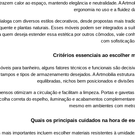
razem calor ao espaço, mantendo elegância e neutralidade. A Artmobi
ergonomia no uso e a fluidez 
ialoga com diversos estilos decorativos, desde propostas mais trad
quente e plantas naturais. Esses móveis podem ser integrados a suíte
 quem deseja estender essa estética por outros cômodos, vale conh
com sofisticação
Critérios essenciais ao escolher 
veis para banheiro, alguns fatores técnicos e funcionais são decisiv
s tampos e tipos de armazenamento desejados. A Artmobilia estrutura
equilibradas, nichos bem posicionados e divisões i
nsos otimizam a circulação e facilitam a limpeza. Portas e gavetas 
scolha correta do espelho, iluminação e acabamentos complementares 
mesmo em ambientes com metra
Quais os principais cuidados na hora de e
mais importantes incluem escolher materiais resistentes à umidade, 