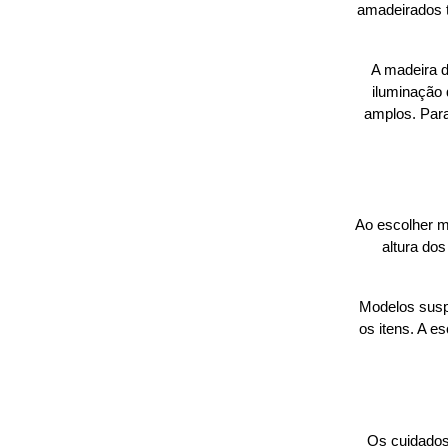
amadeirados t
A madeira d
iluminação 
amplos. Para
Ao escolher mó
altura do
Modelos suspe
os itens. A e
Os cuidados 