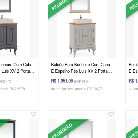
PROMOÇÃO
PRO
anheiro Com Cuba
Balcão Para Banheiro Com Cuba
Balc
 Luis XV 2 Portas
E Espelho Pés Luis XV 2 Portas
E Es
x 40 cm (A x L x P)
Dalia 81 x 60 x 40 cm (A x L x P)
Dalia
R$ 1.951,08
R$ 1
leto/Pix
Boleto/Pix
curo - Imbuia
- Cor Offwhite - Imbuia Glazer
- Cor
ros de R$ 216,79
ou em 10x sem juros de R$ 216,79
ou em
PROMOÇÃO
PRO