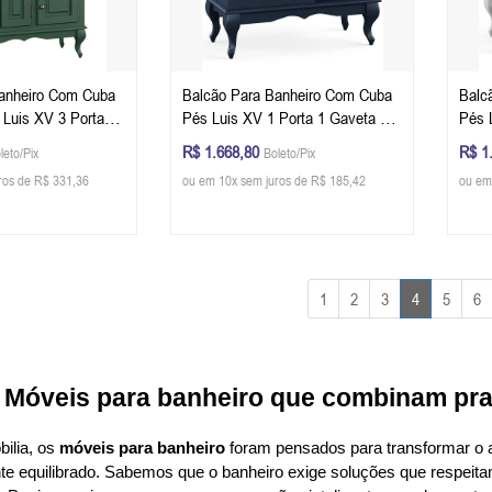
anheiro Com Cuba
Balcão Para Banheiro Com Cuba
Balc
 Luis XV 3 Portas 1
Pés Luis XV 1 Porta 1 Gaveta +
Pés 
 x 40 cm (A x L x
Nicho Dalia 81 x 80 x 40 cm (A x
Nicho
R$ 1.668,80
R$ 1
leto/Pix
Boleto/Pix
 Musgo - Imbuia
L x P) - Cor Azul Petróleo - Imbuia
L x P
ros de R$ 331,36
ou em 10x sem juros de R$ 185,42
ou em
Glazer
Glaz
1
2
3
4
5
6
Móveis para banheiro que combinam prat
ilia, os 
móveis para banheiro
 foram pensados para transformar o
te equilibrado. Sabemos que o banheiro exige soluções que respeitam 