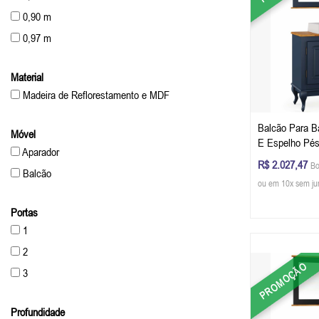
0,90 m
0,97 m
1,16 m
Material
Madeira de Reflorestamento e MDF
Balcão Para B
Móvel
E Espelho Pés
Aparador
Dalia 81 x 80 
R$ 2.027,47
Bo
- Cor Azul Pet
Balcão
ou em 10x sem ju
Portas
1
2
PROMOÇÃO
3
Profundidade