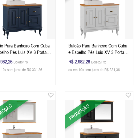
ão Para Banheiro Com Cuba
Balcão Para Banheiro Com Cuba
pelho Pés Luis XV 3 Portas 1
e Espelho Pés Luis XV 3 Portas 1
ta 81 x 97 x 40 cm (A x L x
Gaveta 81 x 97 x 40 cm (A x L x
.982,26
R$ 2.982,26
Boleto/Pix
Boleto/Pix
Cor Azul Petróleo - Imbuia
P) - Cor Branco - Imbuia Glazer
 10x sem juros de R$ 331,36
ou em 10x sem juros de R$ 331,36
er
MOÇÃO
PROMOÇÃO