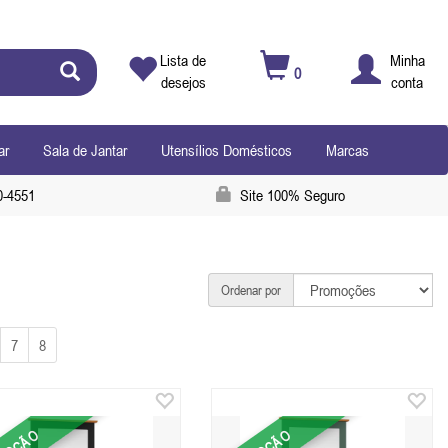
Lista de
Minha
0
desejos
conta
ar
Sala de Jantar
Utensílios Domésticos
Marcas
0-4551
Site 100% Seguro
Ordenar por
7
8