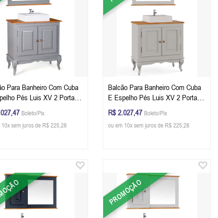
ão Para Banheiro Com Cuba
Balcão Para Banheiro Com Cuba
pelho Pés Luis XV 2 Portas
E Espelho Pés Luis XV 2 Portas
 81 x 80 x 40 cm (A x L x P)
Dalia 81 x 80 x 40 cm (A x L x P)
.027,47
R$ 2.027,47
Boleto/Pix
Boleto/Pix
r Cinza Escuro/Imbuia Glazer
- Cor Offwhite/Imbuia Glazer
 10x sem juros de R$ 225,28
ou em 10x sem juros de R$ 225,28
MOÇÃO
PROMOÇÃO