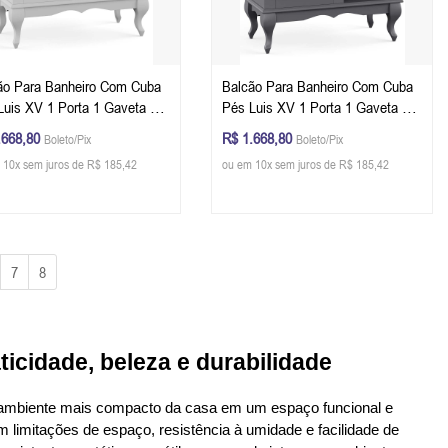
ão Para Banheiro Com Cuba
Balcão Para Banheiro Com Cuba
Luis XV 1 Porta 1 Gaveta +
Pés Luis XV 1 Porta 1 Gaveta +
 Dalia 81 x 80 x 40 cm (A x
Nicho Dalia 81 x 80 x 40 cm (A x
.668,80
R$ 1.668,80
Boleto/Pix
Boleto/Pix
) - Cor Branco - Imbuia
L x P) - Cor Cinza Escuro - Imbuia
 10x sem juros de R$ 185,42
ou em 10x sem juros de R$ 185,42
er
Glazer
7
8
icidade, beleza e durabilidade
 ambiente mais compacto da casa em um espaço funcional e 
limitações de espaço, resistência à umidade e facilidade de 