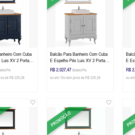
anheiro Com Cuba
Balcão Para Banheiro Com Cuba
Balc
 Luis XV 2 Portas
E Espelho Pés Luis XV 2 Portas
E Es
x 40 cm (A x L x P)
Dalia 81 x 80 x 40 cm (A x L x P)
Dalia
R$ 2.027,47
R$ 2
leto/Pix
Boleto/Pix
róleo/Imbuia Glazer
- Cor Branco/Imbuia Glazer
- Co
ros de R$ 225,28
ou em 10x sem juros de R$ 225,28
ou em
PROMOÇÃO
PRO