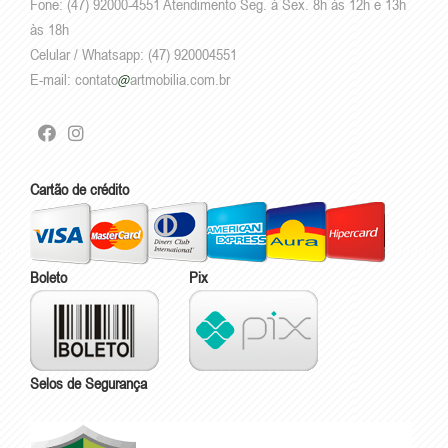
Fone: (47) 92000-4551 Atendimento Seg. à Sex. 8h às 12h e 13h
às 18h
Celular / Whatsapp: (47) 920004551
E-mail:
contato
artmobilia.com.br
Cartão de crédito
Boleto
Pix
Selos de Segurança