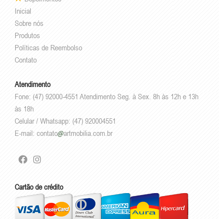
Inicial
Sobre nós
Produtos
Políticas de Reembolso
Contato
Atendimento
Fone: (47) 92000-4551 Atendimento Seg. à Sex. 8h às 12h e 13h
às 18h
Celular / Whatsapp: (47) 920004551
E-mail:
contato
artmobilia.com.br
Cartão de crédito