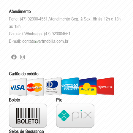
Atendimento
Fone: (47) 92000-4551 Atendimento Seg. à Sex. 8h às 12h e 13h
às 18h
Celular / Whatsapp: (47) 920004551
E-mail:
contato
artmobilia.com.br
Cartão de crédito
Boleto
Pix
Selos de Segurança